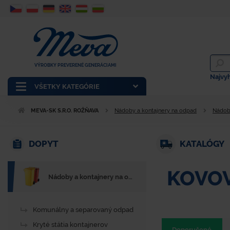
VÝROBKY PREVERENÉ GENERÁCIAMI
Najvy
VŠETKY KATEGÓRIE
MEVA-SK S.R.O. ROŽŇAVA
Nádoby a kontajnery na odpad
Nádoby
DOPYT
KATALÓGY
KOVOV
Nádoby a kontajnery na odpad
Komunálny a separovaný odpad
Kryté státia kontajnerov
Doporučené