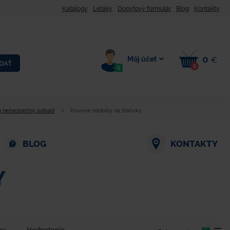
Katalogy
Letáky
Dopytový formulár
Blog
Kontakty
0
Môj účet
€
DAŤ
0
0
a nebezpečný odpad
Kovové nádoby na žiarivky
BLOG
KONTAKTY
Y
ky
Hodnotenie