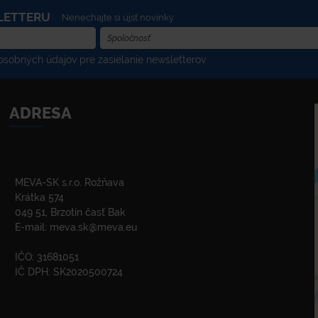
LETTERU
Nenechajte si újsť novinky
sobných údajov pre zasielanie newsletterov
ADRESA
MEVA-SK s.r.o. Rožňava
Krátka 574
049 51, Brzotín časť Bak
E-mail:
meva.sk@meva.eu
IČO: 31681051
IČ DPH: SK2020500724