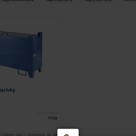
iarivky
Typové číslo
0059
ch Objem: 640 l Hmotnosť: 60 kg