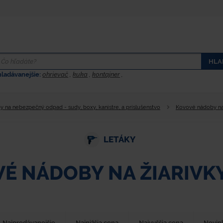
HLA
hladávanejšie:
ohrievač
,
kuka
,
kontajner
,
 na nebezpečný odpad - sudy, boxy, kanistre, a príslušenstvo
Kovové nádoby n
LETÁKY
É NÁDOBY NA ŽIARIVK
Najpredávanejšie
Najnižšia cena
Najvyššia cena
Novin