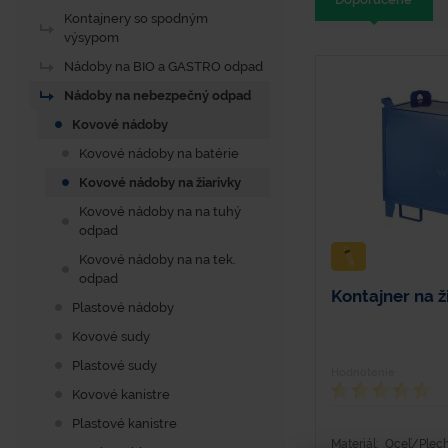
Kontajnery so spodným
výsypom
Nádoby na BIO a GASTRO odpad
Nádoby na nebezpečný odpad
Kovové nádoby
Kovové nádoby na batérie
Kovové nádoby na žiarivky
Kovové nádoby na na tuhý
odpad
Kovové nádoby na na tek.
odpad
Kontajner na ž
Plastové nádoby
Kovové sudy
Plastové sudy
Hodnotenie
Kovové kanistre
Plastové kanistre
Materiál: Oceľ/Ple