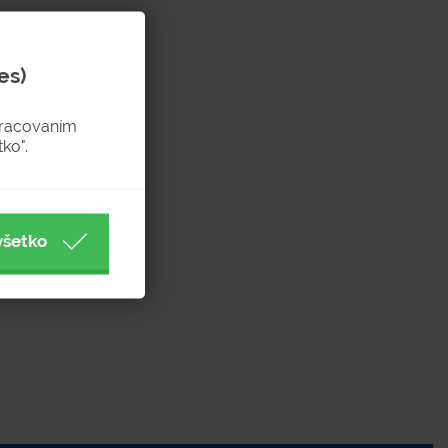
es)
pracovaním
ko".
všetko