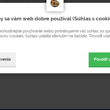
ka: 1 600 mm Šírka: 500 mm Výška:
 kontajner na žiarivky s
ím (z...
y sa vám web dobre používal (Súhlas s cooki
dnávku
pohodlnejšie používanie webu potrebujeme váš súhlas so s
 2-4 týždne
orov cookies. Súhlas udelíte kliknutím na tlačidlo "Povoliť všet
519 €
638,37 € s DPH
venia
Povoliť 
KÚPIŤ