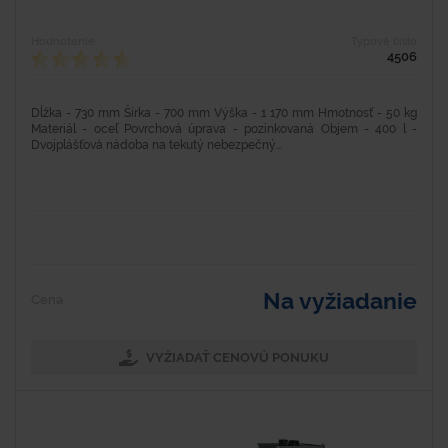
Hodnotenie
Typové číslo
4506
Dĺžka - 730 mm Šírka - 700 mm Výška - 1 170 mm Hmotnosť - 50 kg
Materiál - oceľ Povrchová úprava - pozinkovaná Objem - 400 l -
Dvojplášťová nádoba na tekutý nebezpečný...
Na vyžiadanie
Cena
VYŽIADAŤ CENOVÚ PONUKU