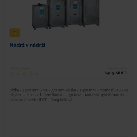
Nádrž v nádrži
Hodnotenie
Typové číslo
6409-MULTI
Dĺžka - 1 280 mm Šírka - 770 mm Výška - 1 420 mm Hmotnosť - 100 kg
Objem - 1 000 l Certifikácia - 31HA1/* Materiál (plášť/nádrž) -
zinkovaná oceľ/HDPE - Dvojplášťová...