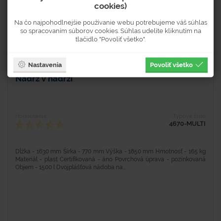
cookies)
Na čo najpohodlnejšie používanie webu potrebujeme váš súhlas
so spracovaním súborov cookies. Súhlas udelíte kliknutím na
tlačidlo "Povoliť všetko".
Nastavenia
Povoliť všetko
Nádrž v nádrži
Hodnotenie
Typové číslo
4670-MULTI
Dĺžka - 1630 mm Šírka - 770 mm Výška - 1850 mm Hmotnosť - 165 kg
Materiál - plast Certifikovaná - áno Povrchová úprava - pozinkovaná
Objem - 1500 l Dvojplášťová nádoba na...