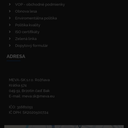
VOP - obchodné podmienky
Obnova lesa
Enviromentálna politika
Politika kvality
ISO certifikáty
Zelená linka
Dopytový formulár
ADRESA
MEVA-SK s.r.o. Rožňava
Krátka 574
049 51, Brzotín časť Bak
E-mail:
meva.sk@meva.eu
IČO: 31681051
IČ DPH: SK2020500724