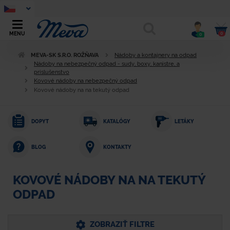
0
MENU
0
MEVA-SK S.R.O. ROŽŇAVA
Nádoby a kontajnery na odpad
Nádoby na nebezpečný odpad - sudy, boxy, kanistre, a
príslušenstvo
Kovové nádoby na nebezpečný odpad
Kovové nádoby na na tekutý odpad
DOPYT
KATALÓGY
LETÁKY
KONTAKTY
BLOG
KOVOVÉ NÁDOBY NA NA TEKUTÝ
ODPAD
ZOBRAZIŤ FILTRE