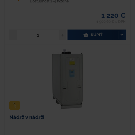
Dostupnosť 2-4 týždne
1 220 €
1 500,60 € s DPH
KÚPIŤ
Nádrž v nádrži