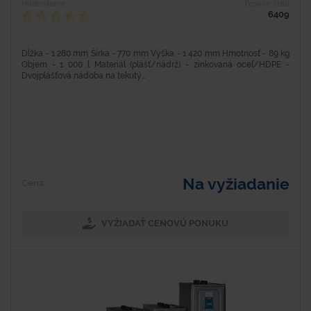
Hodnotenie
Typové číslo
6409
Dĺžka - 1 280 mm Šírka - 770 mm Výška - 1 420 mm Hmotnosť - 89 kg
Objem - 1 000 l Materiál (plášť/nádrž) - zinkovaná oceľ/HDPE -
Dvojplášťová nádoba na tekutý...
Na vyžiadanie
Cena
VYŽIADAŤ CENOVÚ PONUKU