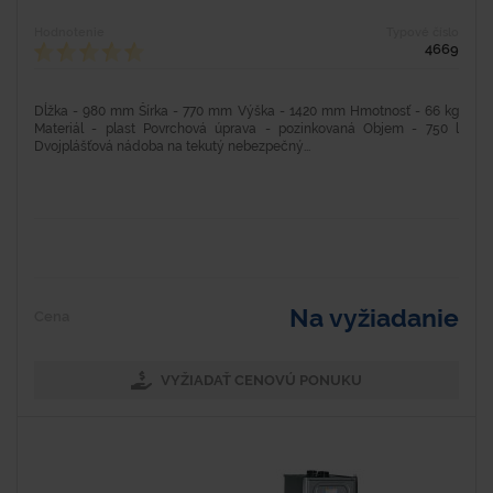
Hodnotenie
Typové číslo
4669
Dĺžka - 980 mm Šírka - 770 mm Výška - 1420 mm Hmotnosť - 66 kg
Materiál - plast Povrchová úprava - pozinkovaná Objem - 750 l
Dvojplášťová nádoba na tekutý nebezpečný...
Na vyžiadanie
Cena
VYŽIADAŤ CENOVÚ PONUKU