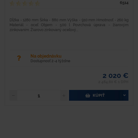
6514
Dĺžka - 1280 mm Šírka - 880 mm Výška - 910 mm Hmotnosť - 260 kg
Materiál - oceľ Objem - 500 l Povrchová úprava - žiarovým
zinkovaním. Žiarovo zinkovaný oceľový...
Na objednávku
Dostupnosť 2-4 týždne
2 020 €
2 484,60 € s DPH
KÚPIŤ