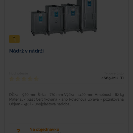
Nádrž v nádrži
Hodnotenie
Typové číslo
4669-MULTI
Dĺžka - 980 mm Šírka - 770 mm Výška - 1420 mm Hmotnosť - 82 kg
Materiál - plast Certifikovaná - áno Povrchová úprava - pozinkovaná
Objem - 750 l - Dvojplášťová nádoba...
Na objednávku