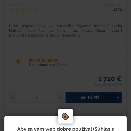
Hodnotenie
Typové číslo
4670
Dĺžka - 1630 mm Šírka - 770 mm Výška - 1850 mm Hmotnosť - 151 kg
Materiál - plast Povrchová úprava - pozinkovaná Objem - 1500 l
Dvojplášťová nádoba na tekutý nebezpečný...
Na objednávku
Dostupnosť 2-4 týždne
1 720 €
2 115,60 € s DPH
KÚPIŤ
Aby sa vám web dobre používal (Súhlas s