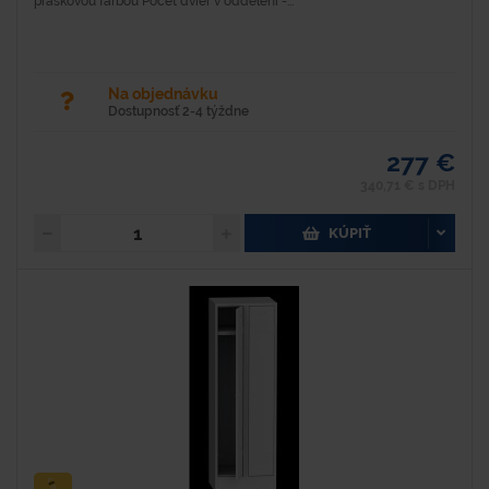
práškovou farbou Počet dvier v oddelení -...
Na objednávku
Dostupnosť 2-4 týždne
277 €
340,71 € s DPH
KÚPIŤ