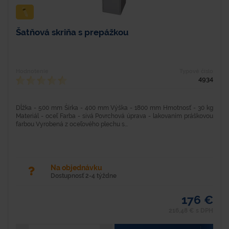
Šatňová skriňa s prepážkou
Hodnotenie
Typové číslo
4934
Dĺžka - 500 mm Šírka - 400 mm Výška - 1800 mm Hmotnosť - 30 kg
Materiál - oceľ Farba - sivá Povrchová úprava - lakovaním práškovou
farbou Vyrobená z oceľového plechu s...
Na objednávku
Dostupnosť 2-4 týždne
176 €
216,48 € s DPH