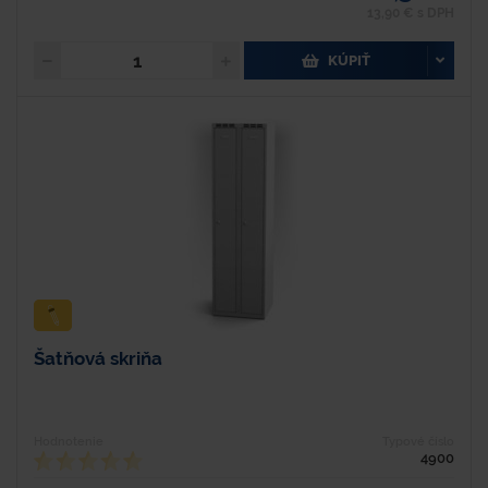
13,90 € s DPH
KÚPIŤ
Šatňová skriňa
Hodnotenie
Typové číslo
4900