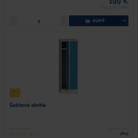
199 €
244,77 € s DPH
KÚPIŤ
Šatňová skriňa
Hodnotenie
Typové číslo
3843