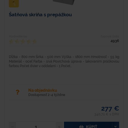
Šatňová skriňa s prepážkou
Hodnotenie
Typové číslo
4936
Dĺžka - 800 mm Šírka - 500 mm Výška - 1800 mm Hmotnosť - 55 kg
Materiál - oceľ Farba - sivá Povrchová úprava - lakovaním práškovou
farbou Počet dvier v oddelení - 1 Počet...
Na objednávku
Dostupnosť 2-4 týždne
277 €
340,71 € s DPH
KÚPIŤ