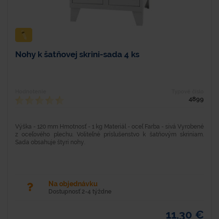
Nohy k šatňovej skrini-sada 4 ks
Hodnotenie
Typové číslo
4899
Výška - 120 mm Hmotnosť - 1 kg Materiál - oceľ Farba - sivá Vyrobené
z oceľového plechu. Voliteľné príslušenstvo k šatňovým skriniam.
Sada obsahuje štyri nohy.
Na objednávku
Dostupnosť 2-4 týždne
11,30 €