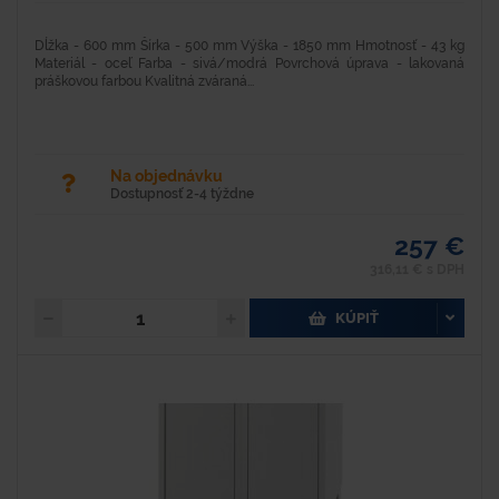
Dĺžka - 600 mm Šírka - 500 mm Výška - 1850 mm Hmotnosť - 43 kg
Materiál - oceľ Farba - sivá/modrá Povrchová úprava - lakovaná
práškovou farbou Kvalitná zváraná...
Na objednávku
Dostupnosť 2-4 týždne
257 €
316,11 € s DPH
KÚPIŤ