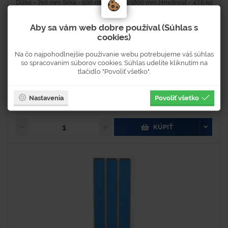
Dĺžka - 750 mm Šírka - 500 mm Výška - 1800 mm Hmotnosť - 47,6 kg
Materiál - oceľ Farba - sivá Povrchová úprava - lakovaná práškovou
farbou Počet dvier v oddelení -...
Aby sa vám web dobre používal (Súhlas s
cookies)
Na čo najpohodlnejšie používanie webu potrebujeme váš súhlas
Na objednávku
so spracovaním súborov cookies. Súhlas udelíte kliknutím na
Dostupnosť 2-4 týždne
tlačidlo "Povoliť všetko".
303 €
Nastavenia
Povoliť všetko
372,69 € s DPH
KÚPIŤ