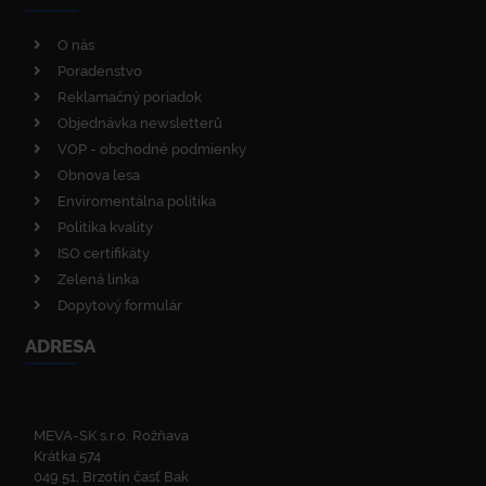
O nás
Poradenstvo
Reklamačný poriadok
Objednávka newsletterů
VOP - obchodné podmienky
Obnova lesa
Enviromentálna politika
Politika kvality
ISO certifikáty
Zelená linka
Dopytový formulár
ADRESA
MEVA-SK s.r.o. Rožňava
Krátka 574
049 51, Brzotín časť Bak