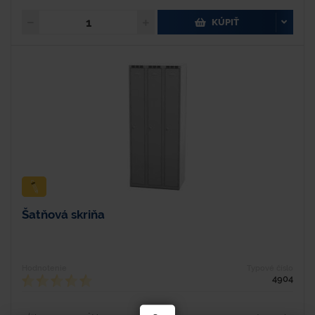
KÚPIŤ
Šatňová skriňa
Hodnotenie
Typové číslo
4904