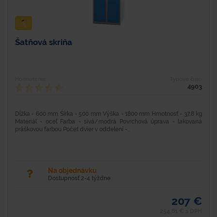
Šatňová skriňa
Hodnotenie
Typové číslo
4903
Dĺžka - 600 mm Šírka - 500 mm Výška - 1800 mm Hmotnosť - 37,8 kg
Materiál - oceľ Farba - sivá/modrá Povrchová úprava - lakovaná
práškovou farbou Počet dvier v oddelení -...
Na objednávku
Dostupnosť 2-4 týždne
207 €
254,61 € s DPH