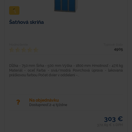
Šatňová skriňa
Hodnotenie
Typové číslo
4905
Dĺžka - 750 mm Šírka - 500 mm Výška - 1800 mm Hmotnosť - 47,6 kg
Materiál - oceľ Farba - sivá/modrá Povrchová úprava - lakovaná
práškovou farbou Počet dvier v oddelení -...
Na objednávku
Dostupnosť 2-4 týždne
303 €
372,69 € s DPH