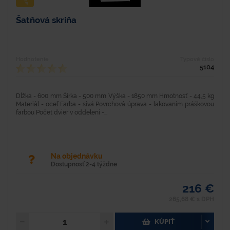
Šatňová skriňa
Hodnotenie
Typové číslo
5104
Dĺžka - 600 mm Šírka - 500 mm Výška - 1850 mm Hmotnosť - 44,5 kg
Materiál - oceľ Farba - sivá Povrchová úprava - lakovaním práškovou
farbou Počet dvier v oddelení -...
Na objednávku
Dostupnosť 2-4 týždne
216 €
265,68 € s DPH
KÚPIŤ