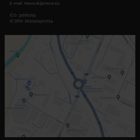
E-mail:
meva.sk@meva.eu
IČO: 31681051
IČ DPH: SK2020500724