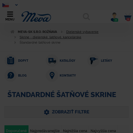
0
MENU
0
MEVA-SK S.R.O. ROŽŇAVA
Dielenské vybavenie
Skrine - dielenské, šatňové, kancelárske
Štandardné šatňové skrine
DOPYT
KATALÓGY
LETÁKY
KONTAKTY
BLOG
ŠTANDARDNÉ ŠATŇOVÉ SKRINE
ZOBRAZIŤ FILTRE
Doporučené
Najpredávanejšie
Najnižšia cena
Najvyššia cena