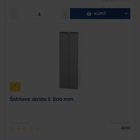
248,46 € s DPH
KÚPIŤ
Šatňová skriňa š. 600 mm
Hodnotenie
Typové číslo
4902