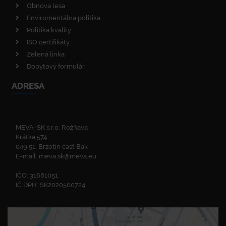
Obnova lesa
Enviromentálna politika
Politika kvality
ISO certifikáty
Zelená linka
Dopytový formulár
ADRESA
MEVA-SK s.r.o. Rožňava
Krátka 574
049 51, Brzotín časť Bak
E-mail:
meva.sk@meva.eu
IČO: 31681051
IČ DPH: SK2020500724