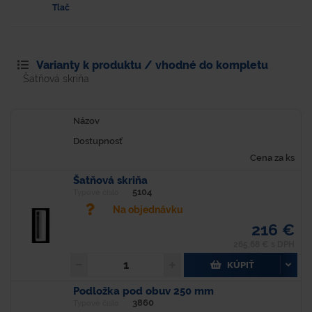
Tlač
Varianty k produktu / vhodné do kompletu
Šatňová skriňa
Názov
Dostupnosť
Cena za ks
Šatňová skriňa
5104
Typové číslo
Na objednávku
216 €
265,68 € s DPH
KÚPIŤ
Podložka pod obuv 250 mm
3860
Typové číslo