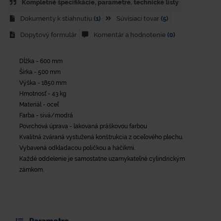
Kompletné špecifikácie, parametre. technické listy
Dokumenty k stiahnutiu
(1)
Súvisiaci tovar
(5)
Dopytový formulár
Komentár a hodnotenie
(0)
Dĺžka - 600 mm
Šírka - 500 mm
Výška - 1850 mm
Hmotnosť - 43 kg
Materiál - oceľ
Farba - sivá/modrá
Povrchová úprava - lakovaná práškovou farbou
Kvalitná zváraná vystužená konštrukcia z oceľového plechu.
Vybavená odkladacou poličkou a háčikmi.
Každé oddelenie je samostatne uzamykateľné cylindrickým
zámkom.