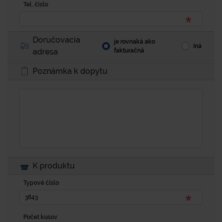
Tel. číslo
Doručovacia
je rovnaká ako
Iná
adresa
fakturačná
Poznámka k dopytu
K produktu
Typové číslo
Počet kusov