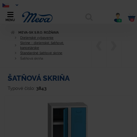
0
MENU
0
MEVA-SK S.R.O. ROŽŇAVA
Dielenské vybavenie
Skrine - dielenské, šatňové,
kancelárske
Štandardné šatňové skrine
Šatňová skriňa
ŠATŇOVÁ SKRIŇA
Typové číslo:
3843