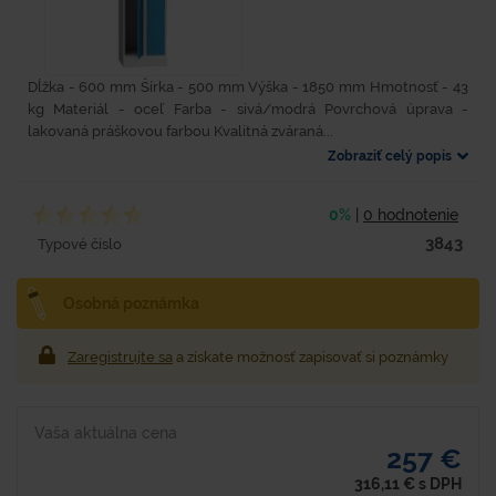
Dĺžka - 600 mm Šírka - 500 mm Výška - 1850 mm Hmotnosť - 43
kg Materiál - oceľ Farba - sivá/modrá Povrchová úprava -
lakovaná práškovou farbou Kvalitná zváraná...
Zobraziť celý popis
0%
|
0 hodnotenie
3843
Typové číslo
Osobná poznámka
Zaregistrujte sa
a získate možnosť zapisovať si poznámky
Vaša aktuálna cena
257 €
316,11
€
s DPH