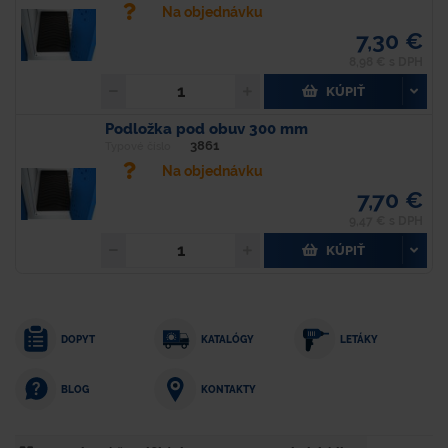
Na objednávku
7,30 €
8,98 € s DPH
KÚPIŤ
Podložka pod obuv 300 mm
3861
Typové číslo
Na objednávku
7,70 €
9,47 € s DPH
KÚPIŤ
DOPYT
KATALÓGY
LETÁKY
KONTAKTY
BLOG