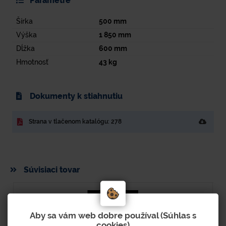
Parametre
Šírka
500
mm
Výška
1 850
mm
Dĺžka
600
mm
Hmotnosť
43
kg
Dokumenty k stiahnutiu
Strana v tlačenom katalógu: 278
Súvisiaci tovar
Aby sa vám web dobre používal (Súhlas s
cookies)