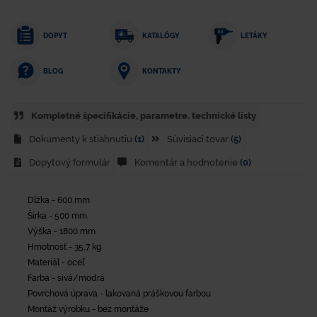
DOPYT
KATALÓGY
LETÁKY
KONTAKTY
BLOG
Kompletné špecifikácie, parametre. technické listy
Dokumenty k stiahnutiu
(1)
Súvisiaci tovar
(5)
Dopytový formulár
Komentár a hodnotenie
(0)
Dĺžka - 600 mm
Šírka - 500 mm
Výška - 1800 mm
Hmotnosť - 35,7 kg
Materiál - oceľ
Farba - sivá/modrá
Povrchová úprava - lakovaná práškovou farbou
Montáž výrobku - bez montáže