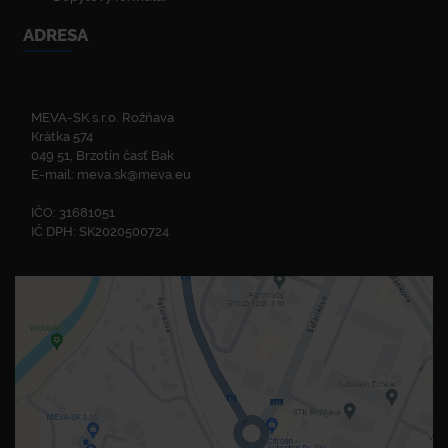
ADRESA
MEVA-SK s.r.o. Rožňava
Krátka 574
049 51, Brzotín časť Bak
E-mail:
meva.sk@meva.eu
IČO: 31681051
IČ DPH: SK2020500724