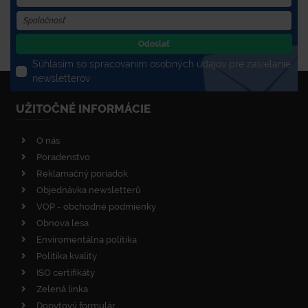
Odoslať
Súhlasím so spracovaním osobných údajov pre zasielanie
newsletterov
UŽITOČNÉ INFORMÁCIE
O nás
Poradenstvo
Reklamačný poriadok
Objednávka newsletterů
VOP - obchodné podmienky
Obnova lesa
Enviromentálna politika
Politika kvality
ISO certifikáty
Zelená linka
Dopytový formulár