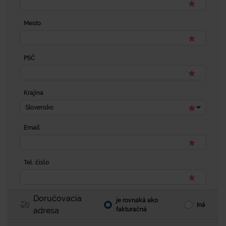
Mesto
PSČ
Krajina
Slovensko
Email
Tel. číslo
Doručovacia
je rovnaká ako
Iná
adresa
fakturačná