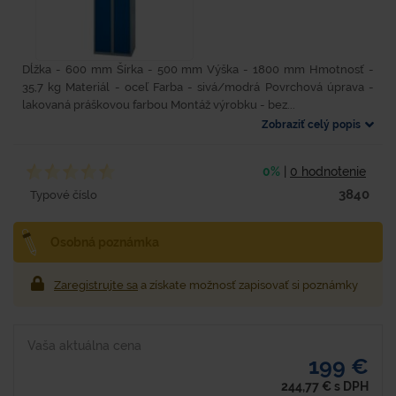
Dĺžka - 600 mm Šírka - 500 mm Výška - 1800 mm Hmotnosť -
35,7 kg Materiál - oceľ Farba - sivá/modrá Povrchová úprava -
lakovaná práškovou farbou Montáž výrobku - bez...
Zobraziť celý popis
0%
|
0 hodnotenie
3840
Typové číslo
Osobná poznámka
Zaregistrujte sa
a získate možnosť zapisovať si poznámky
Vaša aktuálna cena
199 €
244,77
€
s DPH