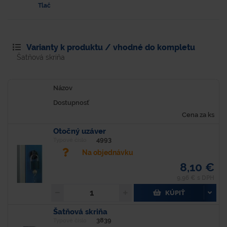
Tlač
Varianty k produktu / vhodné do kompletu
Šatňová skriňa
Názov
Dostupnosť
Cena za ks
Otočný uzáver
4993
Typové číslo
Na objednávku
8,10 €
9,96 € s DPH
KÚPIŤ
Šatňová skriňa
3839
Typové číslo