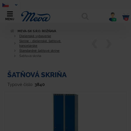
0
MENU
0
MEVA-SK S.R.O. ROŽŇAVA
Dielenské vybavenie
Skrine - dielenské, šatňové,
kancelárske
Štandardné šatňové skrine
Šatňová skriňa
ŠATŇOVÁ SKRIŇA
Typové číslo:
3840