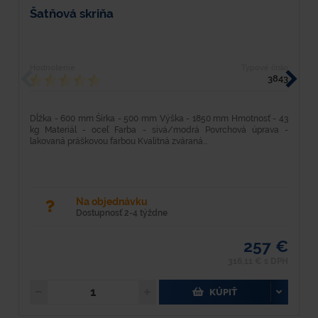
Šatňová skriňa
S
Hodnotenie
Typové číslo
H
3843
Dĺžka - 600 mm Šírka - 500 mm Výška - 1850 mm Hmotnosť - 43
P
kg Materiál - oceľ Farba - sivá/modrá Povrchová úprava -
t
lakovaná práškovou farbou Kvalitná zváraná...
so
Na objednávku
Dostupnosť 2-4 týždne
257 €
316,11 € s DPH
KÚPIŤ