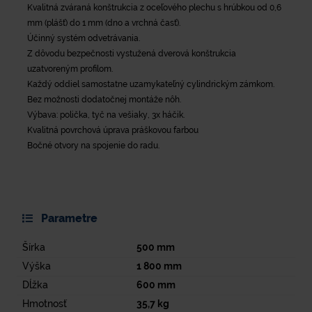
Kvalitná zváraná konštrukcia z oceľového plechu s hrúbkou od 0,6
mm (plášť) do 1 mm (dno a vrchná časť).
Účinný systém odvetrávania.
Z dôvodu bezpečnosti vystužená dverová konštrukcia
uzatvoreným profilom.
Každý oddiel samostatne uzamykateľný cylindrickým zámkom.
Bez možnosti dodatočnej montáže nôh.
Výbava: polička, tyč na vešiaky, 3x háčik.
Kvalitná povrchová úprava práškovou farbou
Bočné otvory na spojenie do radu.
Parametre
Šírka
500
mm
Výška
1 800
mm
Dĺžka
600
mm
Hmotnosť
35,7
kg