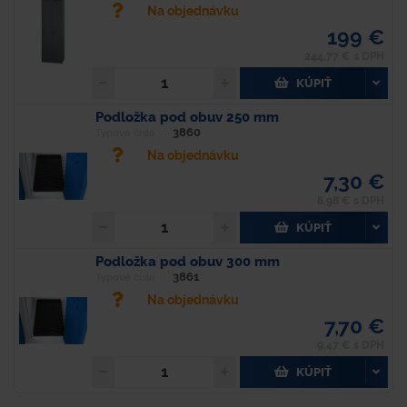
Na objednávku
199 €
244,77 € s DPH
KÚPIŤ
Podložka pod obuv 250 mm
3860
Typové číslo
Na objednávku
7,30 €
8,98 € s DPH
KÚPIŤ
Podložka pod obuv 300 mm
3861
Typové číslo
Na objednávku
7,70 €
9,47 € s DPH
KÚPIŤ