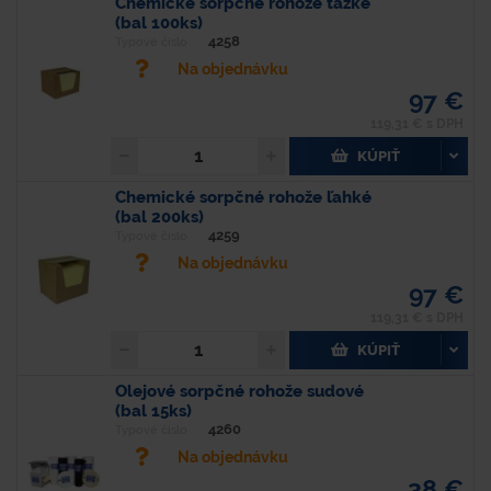
Chemické sorpčné rohože ťažké
(bal 100ks)
4258
Typové číslo
Na objednávku
97 €
119,31 € s DPH
KÚPIŤ
Chemické sorpčné rohože ľahké
(bal 200ks)
4259
Typové číslo
Na objednávku
97 €
119,31 € s DPH
KÚPIŤ
Olejové sorpčné rohože sudové
(bal 15ks)
4260
Typové číslo
Na objednávku
38 €