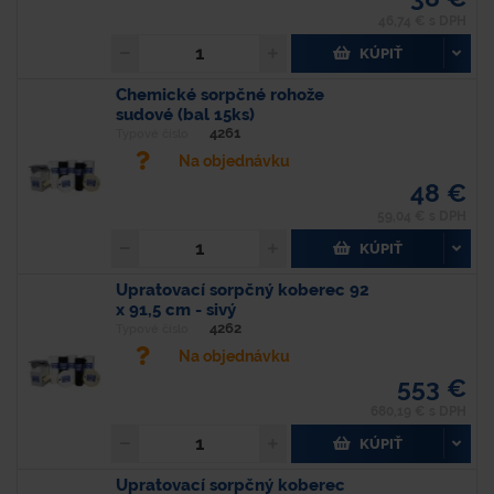
46,74 € s DPH
KÚPIŤ
Chemické sorpčné rohože
sudové (bal 15ks)
4261
Typové číslo
Na objednávku
48 €
59,04 € s DPH
KÚPIŤ
Upratovací sorpčný koberec 92
x 91,5 cm - sivý
4262
Typové číslo
Na objednávku
553 €
680,19 € s DPH
KÚPIŤ
Upratovací sorpčný koberec