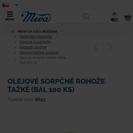
0
MENU
0
MEVA-SK S.R.O. ROŽŇAVA
Dielenské vybavenie
Sorpčné prostriedky
Sorbenty textilné
Olejové textilné sorbenty
Olejové sorpčné rohože ťažké
(bal 100 ks)
OLEJOVÉ SORPČNÉ ROHOŽE
ŤAŽKÉ (BAL 100 KS)
Typové číslo:
6653