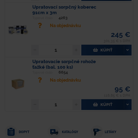
Upratovací sorpčný koberec
91cm x 3m
4263
Typové číslo
Na objednávku
245 €
301,35 € s DPH
KÚPIŤ
Upratovacie sorpčné rohože
ťažké (bal. 100 ks)
6654
Typové číslo
Na objednávku
95 €
116,85 € s DPH
KÚPIŤ
DOPYT
KATALÓGY
LETÁKY