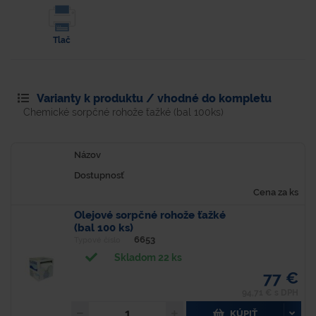
Tlač
Varianty k produktu / vhodné do kompletu
Chemické sorpčné rohože ťažké (bal 100ks)
Názov
Dostupnosť
Cena za ks
Olejové sorpčné rohože ťažké
(bal 100 ks)
6653
Typové číslo
Skladom 22 ks
77 €
94,71 € s DPH
KÚPIŤ