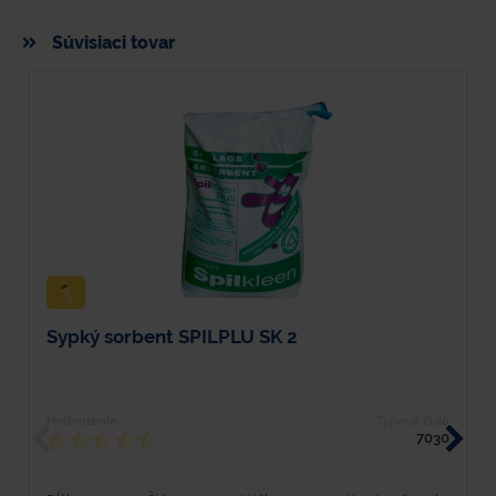
Súvisiaci tovar
Sypký sorbent SPILPLU SK 2
O
Hodnotenie
Typové číslo
H
7030