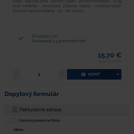
Dĺžka - 400 mm Šírka - 150 mm Výška - 400 mm Hmotnosť - 10 kg
H
Druh sorbentu - univerzálny Zloženie náplne - celulóza/kaolin
k
Sorpčná kapacita balenia - 11 l - Na výrobu...
p
Skladom 1 ks
Dostupnosť 3-5 pracovných dní
15,70 €
19,31 € s DPH
KÚPIŤ
Dopytový formulár
Fakturačná adresa
Cenová ponuka na firmu
Meno