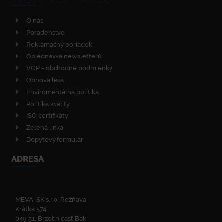
O nás
Poradenstvo
Reklamačný poriadok
Objednávka newsletterů
VOP - obchodné podmienky
Obnova lesa
Enviromentálna politika
Politika kvality
ISO certifikáty
Zelená linka
Dopytový formulár
ADRESA
MEVA-SK s.r.o. Rožňava
Krátka 574
049 51, Brzotín časť Bak