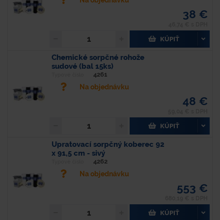
Na objednávku
38 €
46,74 € s DPH
KÚPIŤ
Chemické sorpčné rohože
sudové (bal 15ks)
4261
Typové číslo
Na objednávku
48 €
59,04 € s DPH
KÚPIŤ
Upratovací sorpčný koberec 92
x 91,5 cm - sivý
4262
Typové číslo
Na objednávku
553 €
680,19 € s DPH
KÚPIŤ