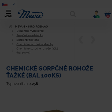
0
MENU
0
MEVA-SK S.R.O. ROŽŇAVA
Dielenské vybavenie
Sorpčné prostriedky
Sorbenty textilné
Chemické textilné sorbenty
Chemické sorpčné rohože ťažké
(bal 100ks)
CHEMICKÉ SORPČNÉ ROHOŽE
ŤAŽKÉ (BAL 100KS)
Typové číslo:
4258