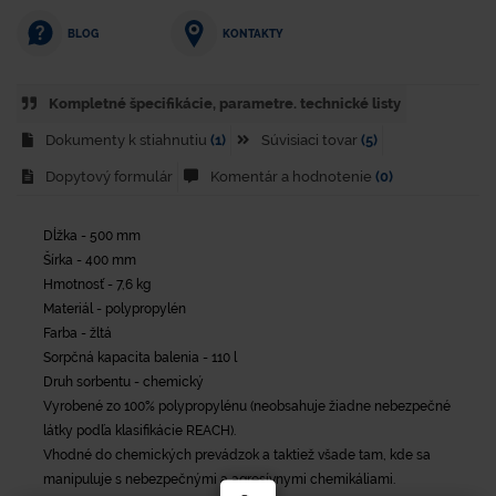
KONTAKTY
BLOG
Kompletné špecifikácie, parametre. technické listy
Dokumenty k stiahnutiu
(1)
Súvisiaci tovar
(5)
Dopytový formulár
Komentár a hodnotenie
(0)
Dĺžka - 500 mm
Šírka - 400 mm
Hmotnosť - 7,6 kg
Materiál - polypropylén
Farba - žltá
Sorpčná kapacita balenia - 110 l
Druh sorbentu - chemický
Vyrobené zo 100% polypropylénu (neobsahuje žiadne nebezpečné
látky podľa klasifikácie REACH).
Vhodné do chemických prevádzok a taktiež všade tam, kde sa
manipuluje s nebezpečnými a agresívnymi chemikáliami.