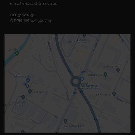
E-mail:
meva.sk@meva.eu
IČO: 31681051
IČ DPH: SK2020500724