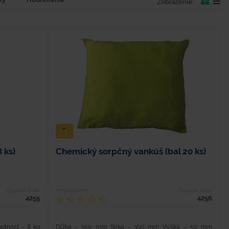
Zobrazenie:
 ks)
Chemický sorpčný vankúš (bal 20 ks)
Typové číslo
Hodnotenie
Typové číslo
4255
4256
tnosť - 8 kg
Dĺžka - 350 mm Šírka - 300 mm Výška - 50 mm