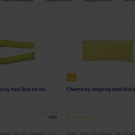
čný had (bal 20 ks)
Chemický sorpčný had (bal 8
Typové číslo
Hodnotenie
4254
riemer - 80 mm Hmotnosť - 8 kg
Dĺžka - 3000 mm Priemer - 80 mm Hmo