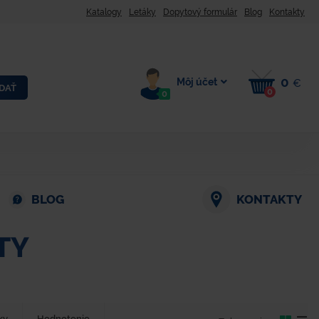
Katalogy
Letáky
Dopytový formulár
Blog
Kontakty
0
Môj účet
€
DAŤ
0
0
BLOG
KONTAKTY
TY
ky
Hodnotenie