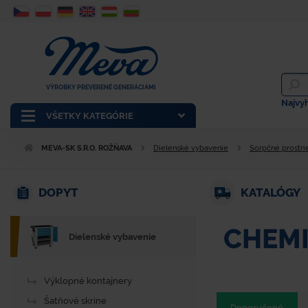
VÝROBKY PREVERENÉ GENERÁCIAMI
Najvy
VŠETKY KATEGÓRIE
MEVA-SK S.R.O. ROŽŇAVA
Dielenské vybavenie
Sorpčné prostri
DOPYT
KATALÓGY
CHEMI
Dielenské vybavenie
Výklopné kontajnery
Šatňové skrine
Doporučené