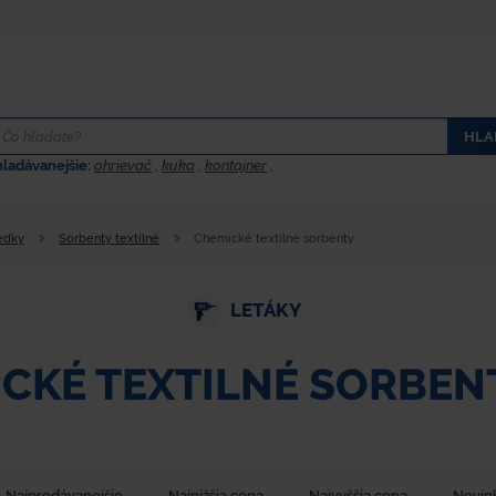
HLA
hladávanejšie:
ohrievač
,
kuka
,
kontajner
,
edky
Sorbenty textilné
Chemické textilné sorbenty
LETÁKY
CKÉ TEXTILNÉ SORBEN
Najpredávanejšie
Najnižšia cena
Najvyššia cena
Novin