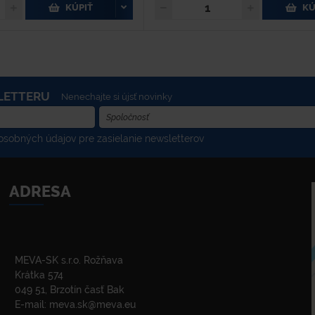
KÚPIŤ
KÚ
LETTERU
Nenechajte si újsť novinky
sobných údajov pre zasielanie newsletterov
ADRESA
MEVA-SK s.r.o. Rožňava
Krátka 574
049 51, Brzotín časť Bak
E-mail:
meva.sk@meva.eu