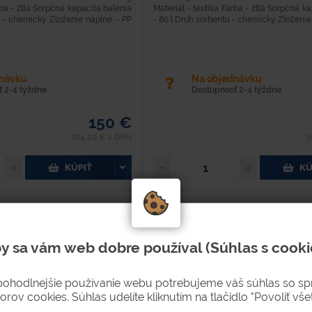
arba - žltá Sorpčná kapacita balenia
Materiál - textília Farba - žltá Sorpčná k
u - chemický Zloženie náplne - PP
- 80 l Druh sorbentu - chemický Zloženie n
dnávku
Na objednávku
 2-4 týždne
Dostupnosť 2-4 týždne
150 €
184,50 € s DPH
1
KÚPIŤ
KÚ
y sa vám web dobre používal (Súhlas s cooki
pohodlnejšie používanie webu potrebujeme váš súhlas so s
orov cookies. Súhlas udelíte kliknutím na tlačidlo "Povoliť všet