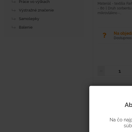
Práce vo výškach
Materiál - textília F
- 80 l Druh sorbent
Výstražné značenie
mikrovlákno -...
Samolepky
Balenie
Na obje
Dostupnosť
Ab
Na čo naj
súb