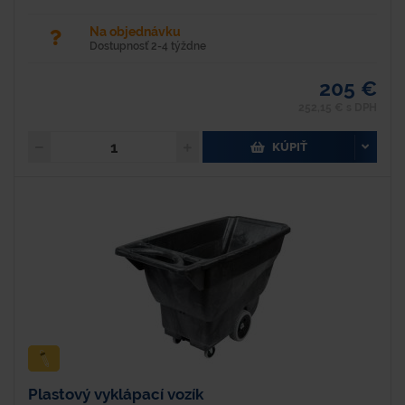
Na objednávku
Dostupnosť 2-4 týždne
205 €
252,15 € s DPH
KÚPIŤ
Plastový vyklápací vozík