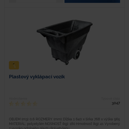
Plastový vyklápací vozík
Hodnotenie
Typové číslo
3047
OBJEM (m3): 0,6 ROZMERY (mm): Dĺžka 1 640 x šírka 768 x výška 965
MATERIÁL: polyetylén NOSNOSŤ (kg): 180 Hmotnosť (kg): 41 Vyrobený
z vysoko odolného plastu Polyetylenu...