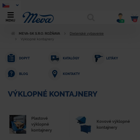
0
MENU
0
MEVA-SK S.R.O. ROŽŇAVA
Dielenské vybavenie
Výklopné kontajnery
DOPYT
KATALÓGY
LETÁKY
KONTAKTY
BLOG
VÝKLOPNÉ KONTAJNERY
Plastové
Kovové výklopné
výklopné
kontajnery
kontajnery