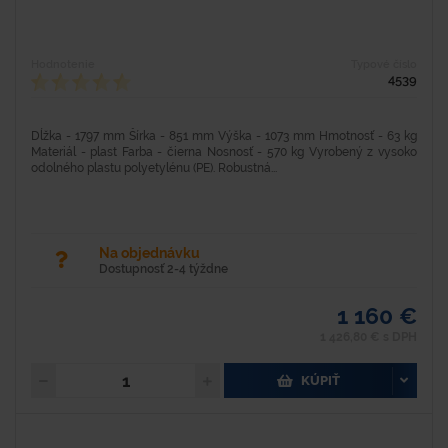
Hodnotenie
Typové číslo
4539
Dĺžka - 1797 mm Šírka - 851 mm Výška - 1073 mm Hmotnosť - 63 kg
Materiál - plast Farba - čierna Nosnosť - 570 kg Vyrobený z vysoko
odolného plastu polyetylénu (PE). Robustná...
Na objednávku
Dostupnosť 2-4 týždne
1 160 €
1 426,80 € s DPH
KÚPIŤ