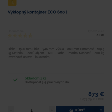
Výklopný kontajner ECO 600 l
Hodnotenie
Typové číslo
8076
Dĺžka - 1526 mm Šírka - 946 mm Výška - 880 mm Hmotnosť - 109,5
kg Materiál - oceľ Objem - 600 l Farba - modrá Nosnosť - 800 kg
Povrchová úprava - lakovaním...
Skladom 1 ks
Dostupnosť 3-5 pracovných dní
873 €
1 073,79 € s DPH
KÚPIŤ