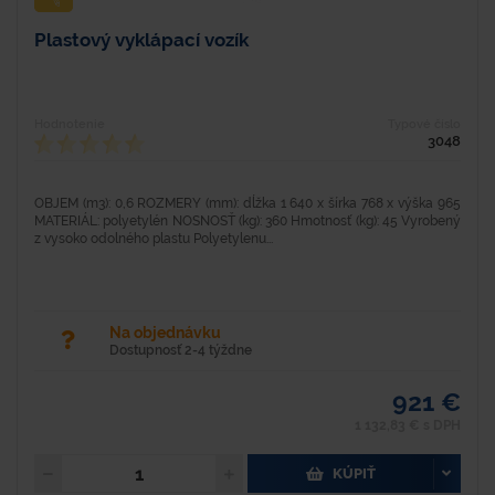
Plastový vyklápací vozík
Hodnotenie
Typové číslo
3048
OBJEM (m3): 0,6 ROZMERY (mm): dĺžka 1 640 x šírka 768 x výška 965
MATERIÁL: polyetylén NOSNOSŤ (kg): 360 Hmotnosť (kg): 45 Vyrobený
z vysoko odolného plastu Polyetylenu...
Na objednávku
Dostupnosť 2-4 týždne
921 €
1 132,83 € s DPH
KÚPIŤ