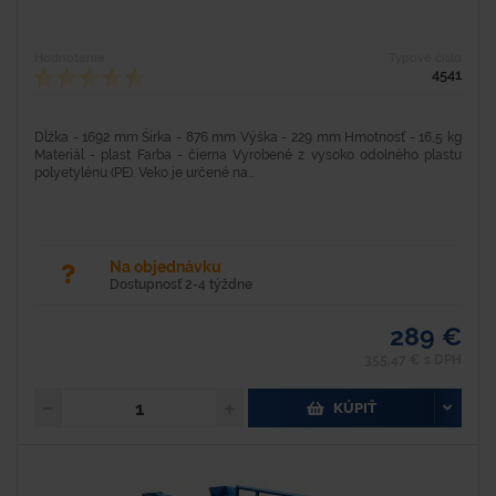
Hodnotenie
Typové číslo
4541
Dĺžka - 1692 mm Šírka - 876 mm Výška - 229 mm Hmotnosť - 16,5 kg
Materiál - plast Farba - čierna Vyrobené z vysoko odolného plastu
polyetylénu (PE). Veko je určené na...
Na objednávku
Dostupnosť 2-4 týždne
289 €
355,47 € s DPH
KÚPIŤ