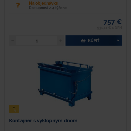
Na objednávku
Dostupnosť 2-4 týždne
757 €
931,11 € s DPH
KÚPIŤ
Kontajner s výklopným dnom