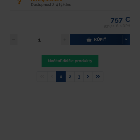
Dostupnosť 2-4 týždne
757 €
931,11 € s DPH
KÚPIŤ
Načítať ďalšie produkty
1
2
3