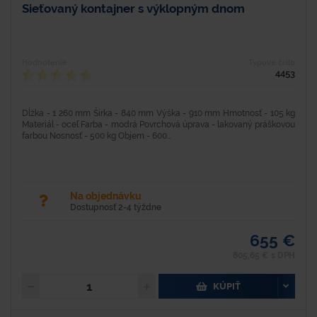
Sieťovaný kontajner s výklopným dnom
Hodnotenie
Typové číslo
4453
Dĺžka - 1 260 mm Šírka - 840 mm Výška - 910 mm Hmotnosť - 105 kg
Materiál - oceľ Farba - modrá Povrchová úprava - lakovaný práškovou
farbou Nosnosť - 500 kg Objem - 600...
Na objednávku
Dostupnosť 2-4 týždne
655 €
805,65 € s DPH
KÚPIŤ