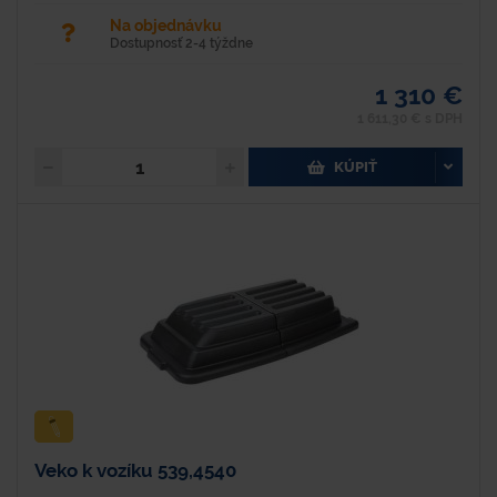
Na objednávku
Dostupnosť 2-4 týždne
1 310 €
1 611,30 € s DPH
KÚPIŤ
Veko k vozíku 539,4540