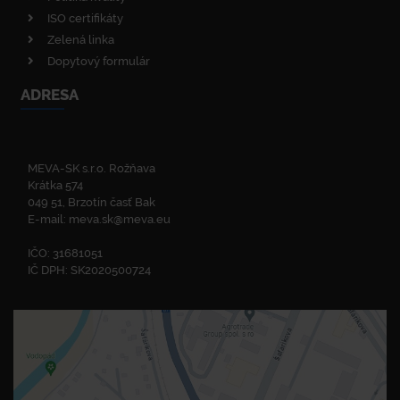
ISO certifikáty
Zelená linka
Dopytový formulár
ADRESA
MEVA-SK s.r.o. Rožňava
Krátka 574
049 51, Brzotín časť Bak
E-mail:
meva.sk@meva.eu
IČO: 31681051
IČ DPH: SK2020500724