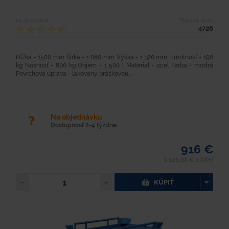
Hodnotenie
Typové číslo
4728
Dĺžka - 1500 mm Šírka - 1 080 mm Výška - 1 320 mm Hmotnosť - 190
kg Nosnosť - 800 kg Objem - 1 500 l Materiál - oceľ Farba - modrá
Povrchová úprava - lakovaný práškovou...
Na objednávku
Dostupnosť 2-4 týždne
916 €
1 126,68 € s DPH
KÚPIŤ