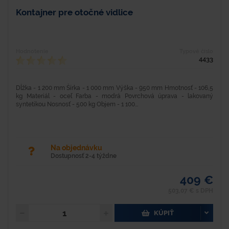
Kontajner pre otočné vidlice
Hodnotenie
Typové číslo
4433
Dĺžka - 1 200 mm Šírka - 1 000 mm Výška - 950 mm Hmotnosť - 106,5
kg Materiál - oceľ Farba - modrá Povrchová úprava - lakovaný
syntetikou Nosnosť - 500 kg Objem - 1 100...
Na objednávku
Dostupnosť 2-4 týždne
409 €
503,07 € s DPH
KÚPIŤ