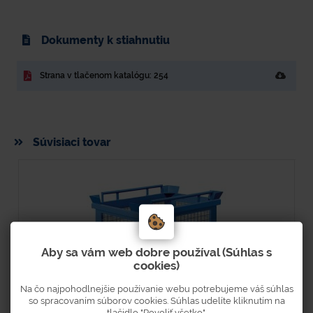
Dokumenty k stiahnutiu
Strana v tlačenom katalógu: 254
Súvisiaci tovar
Aby sa vám web dobre používal (Súhlas s
cookies)
Na čo najpohodlnejšie používanie webu potrebujeme váš súhlas
so spracovaním súborov cookies. Súhlas udelíte kliknutím na
tlačidlo "Povoliť všetko".