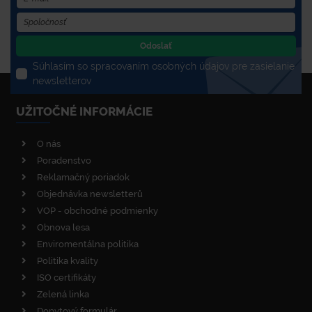
Odoslať
Súhlasím so spracovaním osobných údajov pre zasielanie
newsletterov
UŽITOČNÉ INFORMÁCIE
O nás
Poradenstvo
Reklamačný poriadok
Objednávka newsletterů
VOP - obchodné podmienky
Obnova lesa
Enviromentálna politika
Politika kvality
ISO certifikáty
Zelená linka
Dopytový formulár