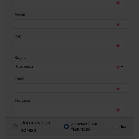
Mesto
PSČ
Krajina
Slovensko
Email
Tel. číslo
Doručovacia
je rovnaká ako
Iná
adresa
fakturačná