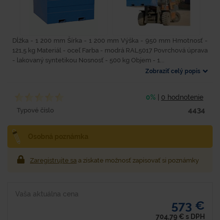
Dĺžka - 1 200 mm Šírka - 1 200 mm Výška - 950 mm Hmotnosť -
121,5 kg Materiál - oceľ Farba - modrá RAL5017 Povrchová úprava
- lakovaný syntetikou Nosnosť - 500 kg Objem - 1...
Zobraziť celý popis
0%
|
0 hodnotenie
4434
Typové číslo
Osobná poznámka
Zaregistrujte sa
a získate možnosť zapisovať si poznámky
Vaša aktuálna cena
573 €
704,79
€
s DPH