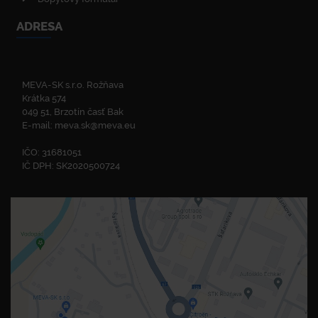
ADRESA
MEVA-SK s.r.o. Rožňava
Krátka 574
049 51, Brzotín časť Bak
E-mail:
meva.sk@meva.eu
IČO: 31681051
IČ DPH: SK2020500724