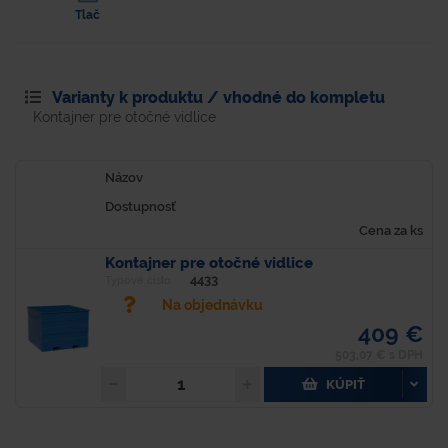
Tlač
Varianty k produktu / vhodné do kompletu
Kontajner pre otočné vidlice
Názov
Dostupnosť
Cena za ks
Kontajner pre otočné vidlice
4433
Typové číslo
Na objednávku
409 €
503,07 € s DPH
KÚPIŤ