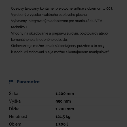
Oceľový lakovaný kontajner pre otočné vidlice s objemom 1300 l.
Vyrobený z vysoko kvalitného oceľového plechu.
Vybavený integrovaným adaptérom pre manipuláciu VZV
technikou.
Vhodný na skladovanie a prepravu surovín, polotovarov alebo
komunálneho a triedeného odpadu.
Stohovanie je možné len ak sú kontajnery prázdne a to po 3
kusoch. Pri stohovaní nie je možné s kontajnerom manipulovať.
Parametre
Šírka
1 200
mm
Výška
950
mm
Dĺžka
1 200
mm
Hmotnosť
121,5
kg
Objem
1 300
l