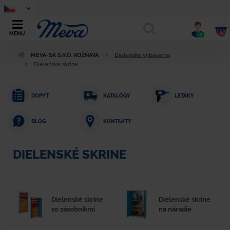
0
MENU
0
MEVA-SK S.R.O. ROŽŇAVA
Dielenské vybavenie
Dielenské skrine
DOPYT
KATALÓGY
LETÁKY
KONTAKTY
BLOG
DIELENSKÉ SKRINE
Dielenské skrine
Dielenské skrine
so zásobníkmi
na náradie