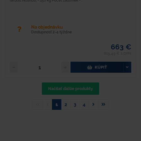
farbou Nosnosť - 150 kg Počet zásuviek -...
Na objednávku
Dostupnosť 2-4 týždne
663 €
815,49 € s DPH
KÚPIŤ
Načítať ďalšie produkty
1
2
3
4