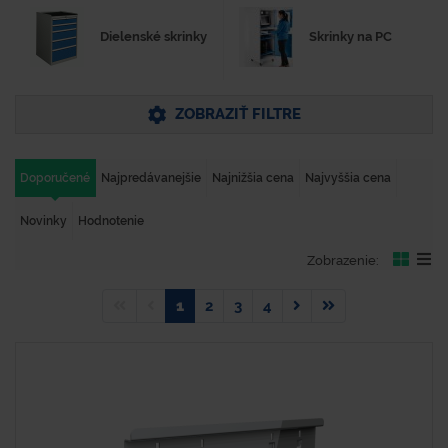
Dielenské skrinky
Skrinky na PC
ZOBRAZIŤ FILTRE
Doporučené
Najpredávanejšie
Najnižšia cena
Najvyššia cena
Novinky
Hodnotenie
Zobrazenie:
1
2
3
4