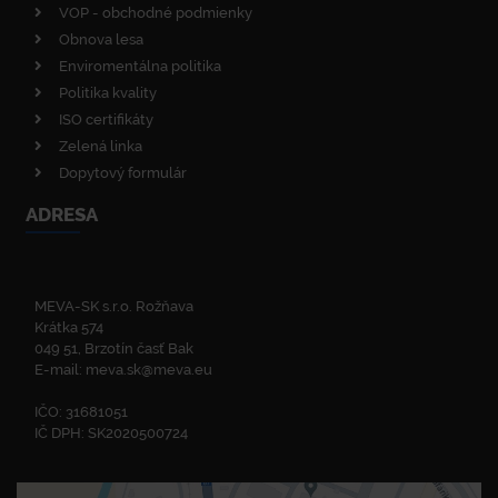
VOP - obchodné podmienky
Obnova lesa
Enviromentálna politika
Politika kvality
ISO certifikáty
Zelená linka
Dopytový formulár
ADRESA
MEVA-SK s.r.o. Rožňava
Krátka 574
049 51, Brzotín časť Bak
E-mail:
meva.sk@meva.eu
IČO: 31681051
IČ DPH: SK2020500724