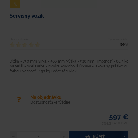
Servisný vozík
Hodnotenie
Typové číslo
3425
Dĺžka - 750 mm Šírka - 500 mm Výška - 920 mm Hmotnosť - 80,3 kg
Materiál - oceľ Farba - modrá Povrchová úprava - lakovaný práškovou
farbou Nosnosť - 150 kg Počet zásuviek...
Na objednávku
Dostupnosť 2-4 týždne
597 €
734,31 € s DPH
KÚPIŤ