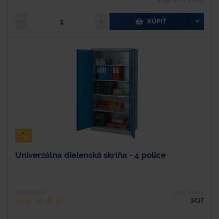
1 152,51 € s DPH
KÚPIŤ
Univerzálna dielenská skriňa - 4 police
Hodnotenie
Typové číslo
3237