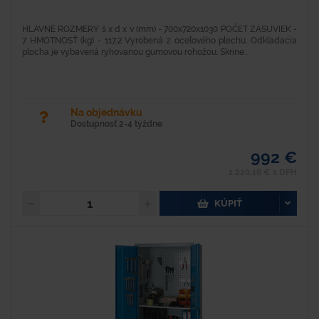
HLAVNÉ ROZMERY š x d x v (mm) - 700x720x1030 POČET ZÁSUVIEK -
7 HMOTNOSŤ (kg) - 117,2 Vyrobená z oceľového plechu. Odkladacia
plocha je vybavená ryhovanou gumovou rohožou. Skrine...
Na objednávku
Dostupnosť 2-4 týždne
992 €
1 220,16 € s DPH
KÚPIŤ