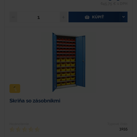
645,75 € s DPH
KÚPIŤ
Skriňa so zásobníkmi
Hodnotenie
Typové číslo
3155