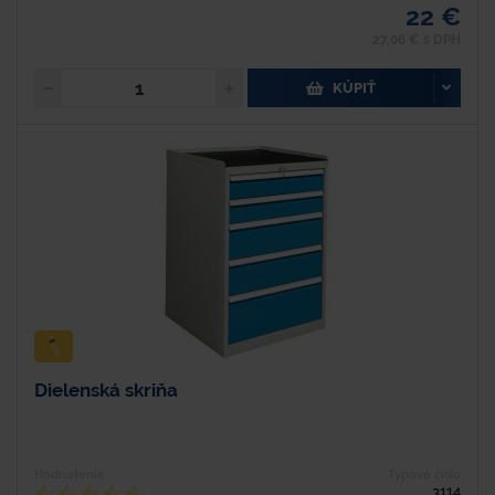
22 €
27,06 € s DPH
KÚPIŤ
Dielenská skriňa
Hodnotenie
Typové číslo
3114