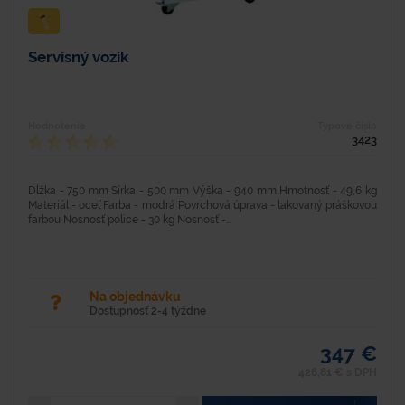
Servisný vozík
Hodnotenie
Typové číslo
3423
Dĺžka - 750 mm Šírka - 500 mm Výška - 940 mm Hmotnosť - 49,6 kg
Materiál - oceľ Farba - modrá Povrchová úprava - lakovaný práškovou
farbou Nosnosť police - 30 kg Nosnosť -...
Na objednávku
Dostupnosť 2-4 týždne
347 €
426,81 € s DPH