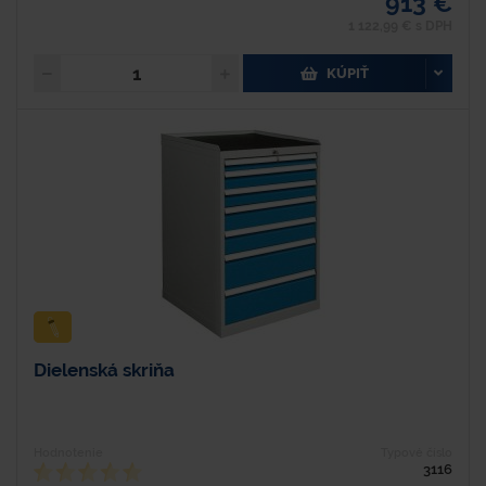
913 €
1 122,99 € s DPH
KÚPIŤ
Dielenská skriňa
Hodnotenie
Typové číslo
3116