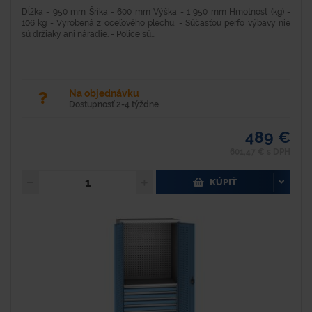
Dĺžka - 950 mm Šríka - 600 mm Výška - 1 950 mm Hmotnosť (kg) -
106 kg - Vyrobená z oceľového plechu. - Súčasťou perfo výbavy nie
sú držiaky ani náradie. - Police sú...
Na objednávku
Dostupnosť 2-4 týždne
489 €
601,47 € s DPH
KÚPIŤ