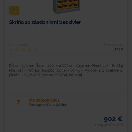
Skriňa so zásobníkmi bez dvier
Hodnotenie
Typové číslo
3240
Dĺžka - 950 mm Šírka - 400 mm Výška - 1 950 mm Hmotnosť - 81,2 kg
Nosnosť - 300 kg Nosnosť police - 60 kg - Vyrobená z oceľového
plechu. - Vybavená prestaviteľnými policami...
Na objednávku
Dostupnosť 2-4 týždne
902 €
1 109,46 € s DPH