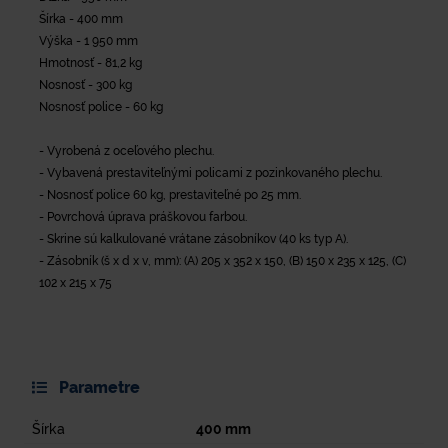
Šírka - 400 mm
Výška - 1 950 mm
Hmotnosť - 81,2 kg
Nosnosť - 300 kg
Nosnosť police - 60 kg
- Vyrobená z oceľového plechu.
- Vybavená prestaviteľnými policami z pozinkovaného plechu.
- Nosnosť police 60 kg, prestaviteľné po 25 mm.
- Povrchová úprava práškovou farbou.
- Skrine sú kalkulované vrátane zásobníkov (40 ks typ A).
- Zásobník (š x d x v, mm): (A) 205 x 352 x 150, (B) 150 x 235 x 125, (C)
102 x 215 x 75
Parametre
Šírka
400
mm