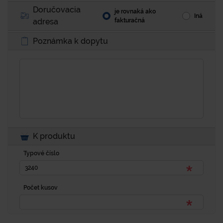
Doručovacia
je rovnaká ako
Iná
adresa
fakturačná
Poznámka k dopytu
K produktu
Typové číslo
Počet kusov