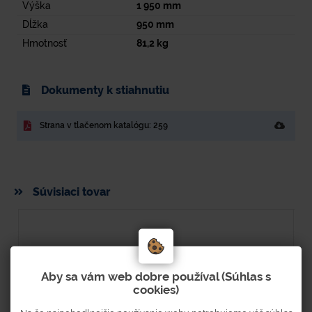
Výška
1 950
mm
Dĺžka
950
mm
Hmotnosť
81,2
kg
Dokumenty k stiahnutiu
Strana v tlačenom katalógu: 259
Súvisiaci tovar
Aby sa vám web dobre používal (Súhlas s
cookies)