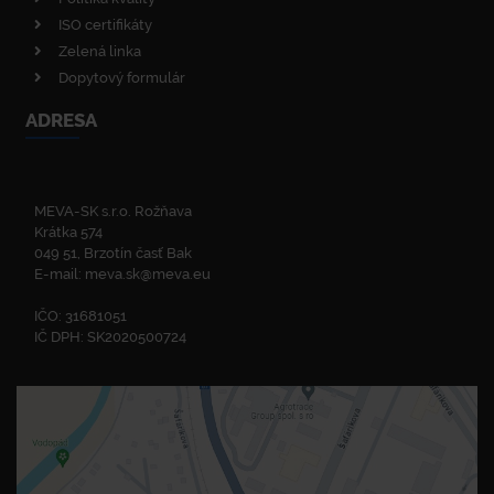
ISO certifikáty
Zelená linka
Dopytový formulár
ADRESA
MEVA-SK s.r.o. Rožňava
Krátka 574
049 51, Brzotín časť Bak
E-mail:
meva.sk@meva.eu
IČO: 31681051
IČ DPH: SK2020500724