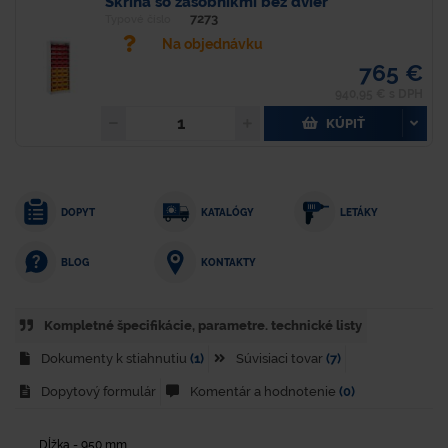
Skriňa so zásobníkmi bez dvier
7273
Typové číslo
Na objednávku
765 €
940,95 € s DPH
KÚPIŤ
DOPYT
KATALÓGY
LETÁKY
KONTAKTY
BLOG
Kompletné špecifikácie, parametre. technické listy
Dokumenty k stiahnutiu
(1)
Súvisiaci tovar
(7)
Dopytový formulár
Komentár a hodnotenie
(0)
Dĺžka - 950 mm