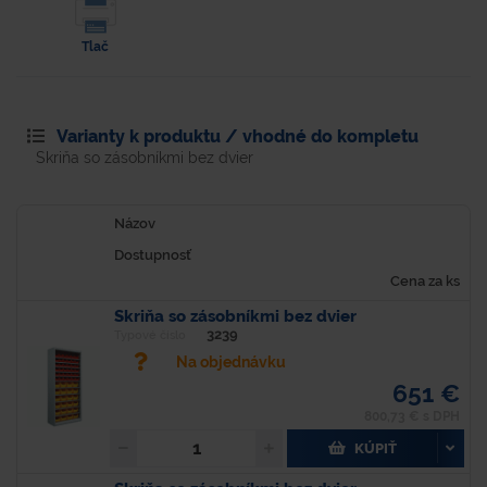
Tlač
Varianty k produktu / vhodné do kompletu
Skriňa so zásobníkmi bez dvier
Názov
Dostupnosť
Cena za ks
Skriňa so zásobníkmi bez dvier
3239
Typové číslo
Na objednávku
651 €
800,73 € s DPH
KÚPIŤ