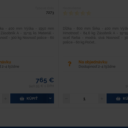
Typové číslo
Hodnotenie
7273
rka - 400 mm Výška - 1950 mm
Dĺžka - 800 mm Šírka - 400 mm Výš
Zásobník A - 15+15 ks Materiál -
Hmotnosť - 84,6 kg Zásobník A - 15+15 
snosť - 300 kg Nosnosť police - 60
oceľ Farba - modrá, sívá Nosnosť - 3
police - 60 kg Počet...
dnávku
Na objednávku
 2-4 týždne
Dostupnosť 2-4 týždne
765 €
940,95 € s DPH
9
KÚPIŤ
KÚ