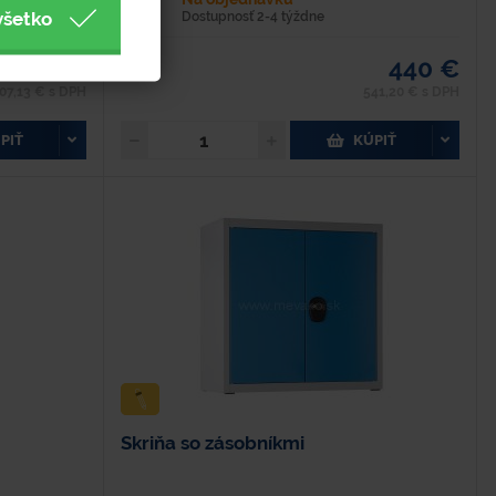
všetko
Dostupnosť 2-4 týždne
331 €
440 €
07,13 € s DPH
541,20 € s DPH
PIŤ
KÚPIŤ
Skriňa so zásobníkmi