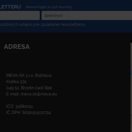
LETTERU
Nenechajte si újsť novinky
sobných údajov pre zasielanie newsletterov
ADRESA
MEVA-SK s.r.o. Rožňava
Krátka 574
049 51, Brzotín časť Bak
E-mail:
meva.sk@meva.eu
IČO: 31681051
IČ DPH: SK2020500724