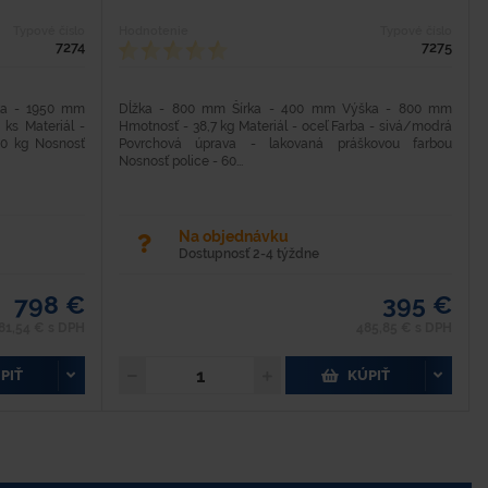
Typové číslo
Hodnotenie
Typové číslo
7274
7275
ka - 1950 mm
Dĺžka - 800 mm Šírka - 400 mm Výška - 800 mm
ks Materiál -
Hmotnosť - 38,7 kg Materiál - oceľ Farba - sivá/modrá
00 kg Nosnosť
Povrchová úprava - lakovaná práškovou farbou
Nosnosť police - 60...
Na objednávku
Dostupnosť 2-4 týždne
798 €
395 €
81,54 € s DPH
485,85 € s DPH
PIŤ
KÚPIŤ