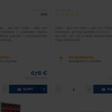
Typové číslo
Hodnotenie
3155
íka - 300 mm Výška - 1650 mm
Dĺžka - 950 mm Šírka - 400 mm Výšk
Vyrobená z oceľového plechu.
Hmotnosť - 97,7 kg Zásobník (š x d x v) - 
eľnými policami z pozinkovaného
150 mm - 20 + 20 ks Farba (korpus/dver
 60 kg,...
7035)/modrá (RAL...
dnávku
Na objednávku
 2-4 týždne
Dostupnosť 2-4 týždne
678 €
833,94 € s DPH
1 
KÚPIŤ
KÚ