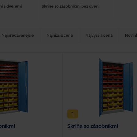
mi s dverami
Skrine so zásobníkmi bez dverí
Najpredávanejšie
Najnižšia cena
Najvyššia cena
Novin
bníkmi
Skriňa so zásobníkmi