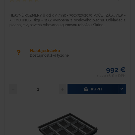
HLAVNÉ ROZMERY š x d x v (mm) - 700x720x1030 POČET ZÁSUVIEK -
7 HMOTNOSŤ (kg) - 117,2 Vyrobená z oceľového plechu. Odkladacia
plocha je vybavená ryhovanou gumovou rohožou. Skrine...
Na objednávku
Dostupnosť 2-4 týždne
992 €
1 220,16 € s DPH
KÚPIŤ