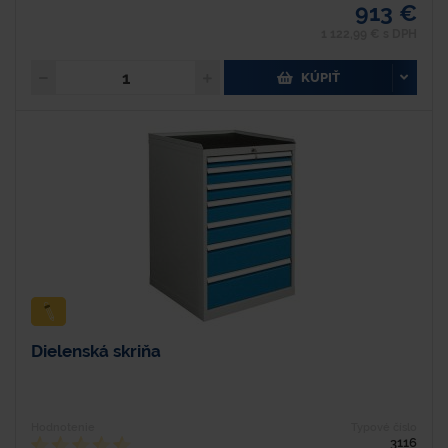
913 €
1 122,99 € s DPH
KÚPIŤ
Dielenská skriňa
Hodnotenie
Typové číslo
3116