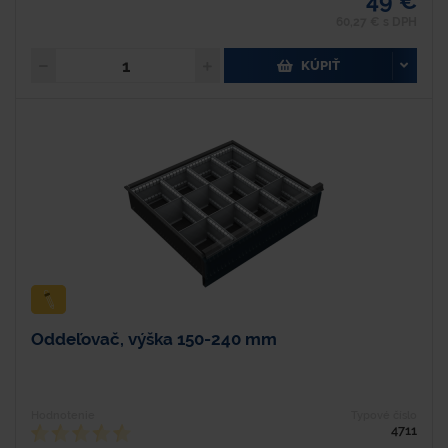
49 €
60,27 € s DPH
KÚPIŤ
Oddeľovač, výška 150-240 mm
Hodnotenie
Typové číslo
4711