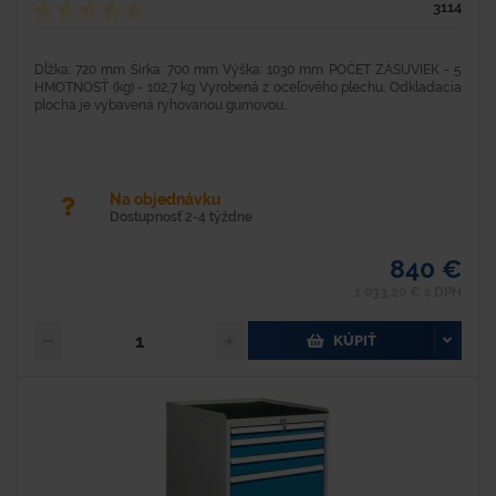
3114
Dĺžka: 720 mm Šírka: 700 mm Výška: 1030 mm POČET ZÁSUVIEK - 5
HMOTNOSŤ (kg) - 102,7 kg Vyrobená z oceľového plechu. Odkladacia
plocha je vybavená ryhovanou gumovou...
Na objednávku
Dostupnosť 2-4 týždne
840 €
1 033,20 € s DPH
KÚPIŤ