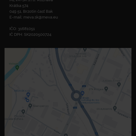
Krátka 574
049 51, Brzotín časť Bak
E-mail:
meva.sk@meva.eu
IČO: 31681051
IČ DPH: SK2020500724