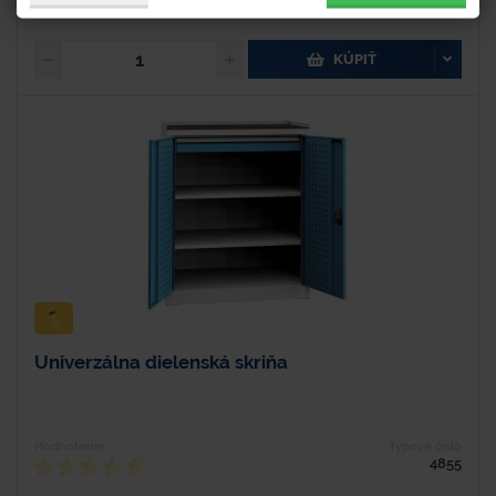
442,80 € s DPH
KÚPIŤ
Univerzálna dielenská skriňa
Hodnotenie
Typové číslo
4855