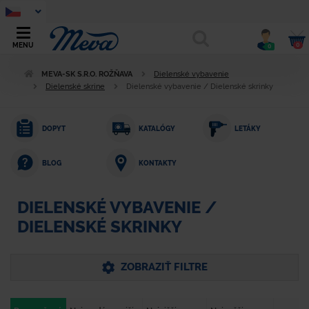
0
MENU
0
MEVA-SK S.R.O. ROŽŇAVA
Dielenské vybavenie
Dielenské skrine
Dielenské vybavenie / Dielenské skrinky
DOPYT
KATALÓGY
LETÁKY
KONTAKTY
BLOG
DIELENSKÉ VYBAVENIE /
DIELENSKÉ SKRINKY
ZOBRAZIŤ FILTRE