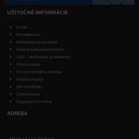
UŽITOČNÉ INFORMÁCIE
O nás
Poradenstvo
Reklamačný poriadok
Objednávka newsletterů
VOP - obchodné podmienky
Obnova lesa
Enviromentálna politika
Politika kvality
ISO certifikáty
Zelená linka
Dopytový formulár
ADRESA
MEVA-SK s.r.o. Rožňava