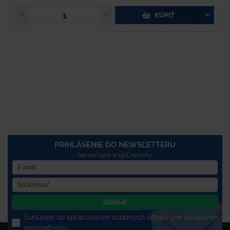
KÚPIŤ
PRIHLÁSENIE DO NEWSLETTERU
Nenechajte si újsť novinky
Odoslať
Súhlasím so spracovaním osobných údajov pre zasielanie
newsletterov