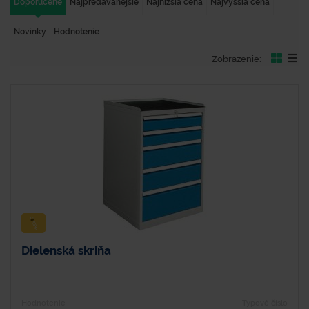
Doporučené
Najpredávanejšie
Najnižšia cena
Najvyššia cena
Novinky
Hodnotenie
Zobrazenie:
Dielenská skriňa
Hodnotenie
Typové číslo