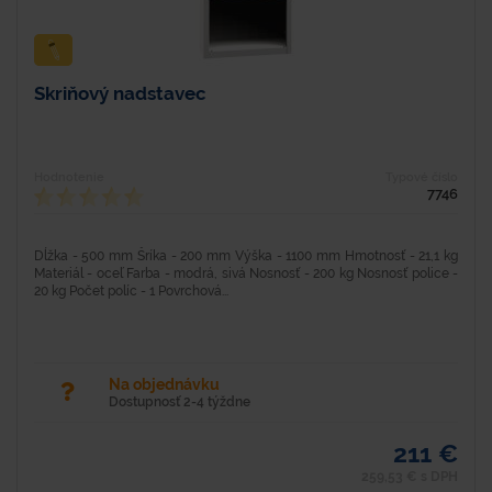
Skriňový nadstavec
Hodnotenie
Typové číslo
7746
Dĺžka - 500 mm Šríka - 200 mm Výška - 1100 mm Hmotnosť - 21,1 kg
Materiál - oceľ Farba - modrá, sivá Nosnosť - 200 kg Nosnosť police -
20 kg Počet políc - 1 Povrchová...
Na objednávku
Dostupnosť 2-4 týždne
211 €
259,53 € s DPH