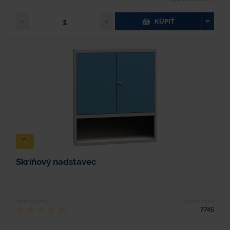
KÚPIŤ
Skriňový nadstavec
Hodnotenie
Typové číslo
7745