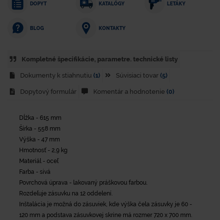
DOPYT
KATALÓGY
LETÁKY
KONTAKTY
BLOG
Kompletné špecifikácie, parametre. technické listy
Dokumenty k stiahnutiu
(1)
Súvisiaci tovar
(5)
Dopytový formulár
Komentár a hodnotenie
(0)
Dĺžka - 615 mm
Šírka - 558 mm
Výška - 47 mm
Hmotnosť - 2,9 kg
Materiál - oceľ
Farba - sivá
Povrchová úprava - lakovaný práškovou farbou.
Rozdeľuje zásuvku na 12 oddelení.
Inštalácia je možná do zásuviek, kde výška čela zásuvky je 60 -
120 mm a podstava zásuvkovej skrine má rozmer 720 x 700 mm.