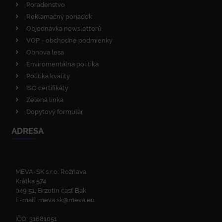
Poradenstvo
Reklamačný poriadok
Objednávka newsletterů
VOP - obchodné podmienky
Obnova lesa
Enviromentálna politika
Politika kvality
ISO certifikáty
Zelená linka
Dopytový formulár
ADRESA
MEVA-SK s.r.o. Rožňava
Krátka 574
049 51, Brzotín časť Bak
E-mail:
meva.sk@meva.eu
IČO: 31681051