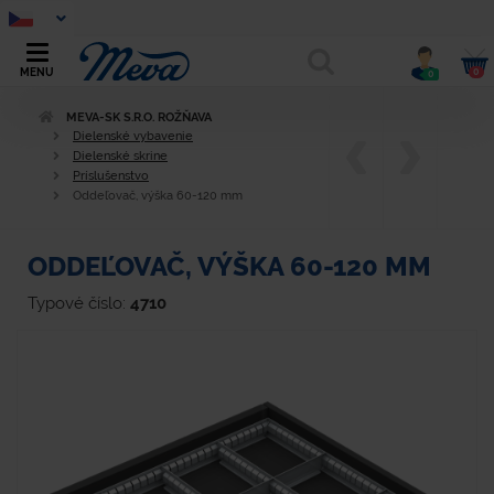
0
MENU
0
MEVA-SK S.R.O. ROŽŇAVA
Dielenské vybavenie
Dielenské skrine
Príslušenstvo
Oddeľovač, výška 60-120 mm
ODDEĽOVAČ, VÝŠKA 60-120 MM
Typové číslo:
4710