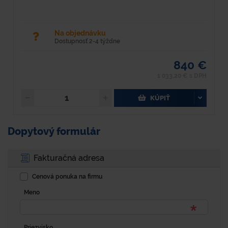
Na objednávku
Dostupnosť 2-4 týždne
840 €
1 033,20 € s DPH
KÚPIŤ
Dopytový formulár
Fakturačná adresa
Cenová ponuka na firmu
Meno
Priezvisko