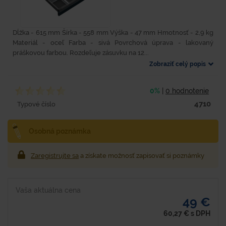
Dĺžka - 615 mm Šírka - 558 mm Výška - 47 mm Hmotnosť - 2,9 kg
Materiál - oceľ Farba - sivá Povrchová úprava - lakovaný
práškovou farbou. Rozdeľuje zásuvku na 12...
Zobraziť celý popis
0%
|
0 hodnotenie
4710
Typové číslo
Osobná poznámka
Zaregistrujte sa
a získate možnosť zapisovať si poznámky
Vaša aktuálna cena
49 €
60,27
€
s DPH