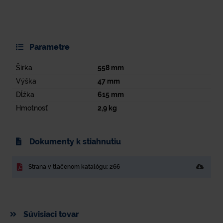
Parametre
Šírka
558
mm
Výška
47
mm
Dĺžka
615
mm
Hmotnosť
2,9
kg
Dokumenty k stiahnutiu
Strana v tlačenom katalógu: 266
Súvisiaci tovar