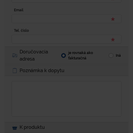
Email
Tel. číslo
Doručovacia
je rovnaká ako
Iná
adresa
fakturačná
Poznámka k dopytu
K produktu