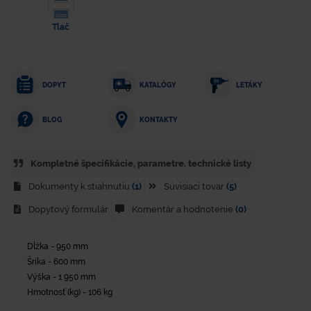
Tlač
DOPYT
KATALÓGY
LETÁKY
KONTAKTY
BLOG
Kompletné špecifikácie, parametre. technické listy
Dokumenty k stiahnutiu
(1)
Súvisiaci tovar
(5)
Dopytový formulár
Komentár a hodnotenie
(0)
Dĺžka - 950 mm
Šríka - 600 mm
Výška - 1 950 mm
Hmotnosť (kg) - 106 kg