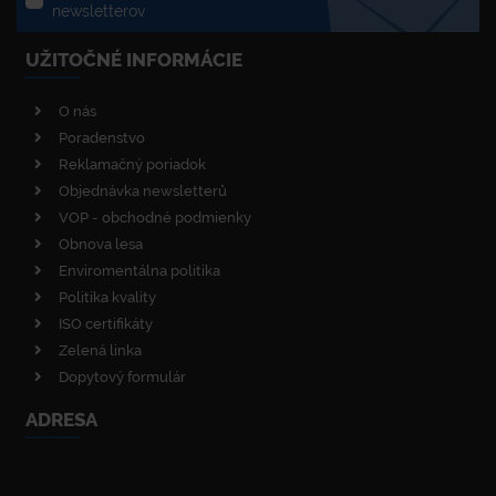
newsletterov
UŽITOČNÉ INFORMÁCIE
O nás
Poradenstvo
Reklamačný poriadok
Objednávka newsletterů
VOP - obchodné podmienky
Obnova lesa
Enviromentálna politika
Politika kvality
ISO certifikáty
Zelená linka
Dopytový formulár
ADRESA