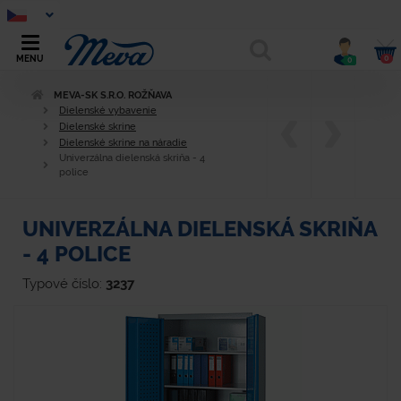
0
MENU
0
MEVA-SK S.R.O. ROŽŇAVA
Dielenské vybavenie
Dielenské skrine
Dielenské skrine na náradie
Univerzálna dielenská skriňa - 4
police
UNIVERZÁLNA DIELENSKÁ SKRIŇA
- 4 POLICE
Typové číslo:
3237