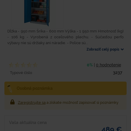
Dĺžka - 950 mm Šríka - 600 mm Výška - 1 950 mm Hmotnosť (kg)
- 106 kg - Vyrobená z oceľového plechu. - Súčasťou perfo
výbavy nie sú držiaky ani náradie. - Police sú...
Zobraziť celý popis
0%
|
0 hodnotenie
3237
Typové číslo
Osobná poznámka
Zaregistrujte sa
a získate možnosť zapisovať si poznámky
Vaša aktuálna cena
489 €