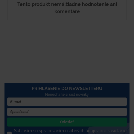
Tento produkt nemá žiadne hodnotenie ani
komentáre
PRIHLÁSENIE DO NEWSLETTERU
Nenechajte si újsť novinky
Odoslať
Súhlasím so spracovaním osobných údajov pre zasielanie