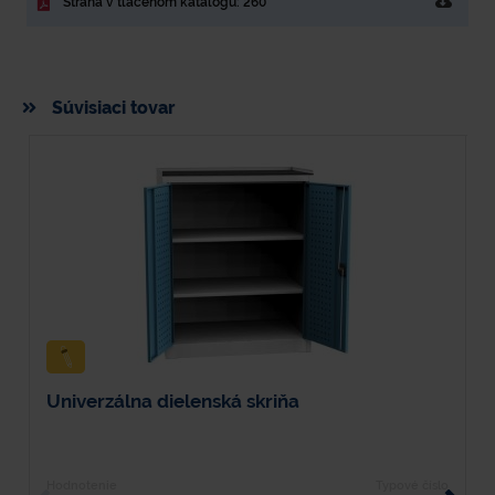
Strana v tlačenom katalógu: 260
Súvisiaci tovar
Univerzálna dielenská skriňa
U
Hodnotenie
Typové číslo
H