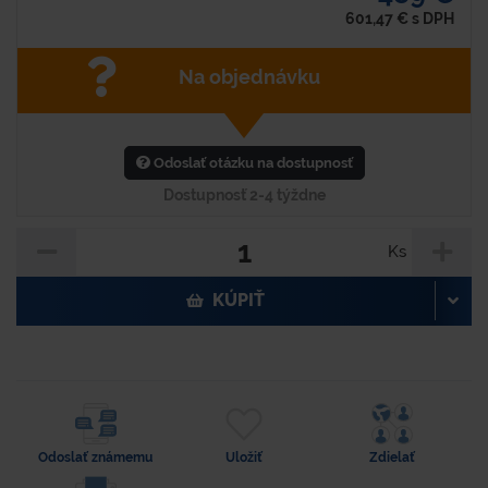
601,47
€
s DPH
Na objednávku
Odoslať otázku na dostupnosť
Dostupnosť 2-4 týždne
Ks
KÚPIŤ
Odoslať známemu
Uložiť
Zdielať