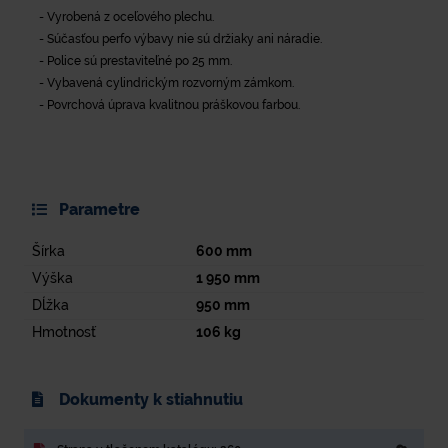
- Vyrobená z oceľového plechu.
- Súčasťou perfo výbavy nie sú držiaky ani náradie.
- Police sú prestaviteľné po 25 mm.
- Vybavená cylindrickým rozvorným zámkom.
- Povrchová úprava kvalitnou práškovou farbou.
Parametre
Šírka
600
mm
Výška
1 950
mm
Dĺžka
950
mm
Hmotnosť
106
kg
Dokumenty k stiahnutiu