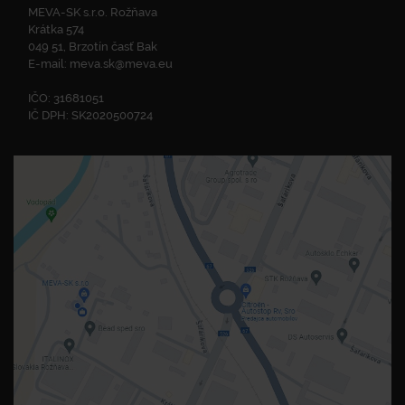
MEVA-SK s.r.o. Rožňava
Krátka 574
049 51, Brzotín časť Bak
E-mail:
meva.sk@meva.eu
IČO: 31681051
IČ DPH: SK2020500724