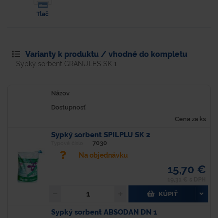
Tlač
Varianty k produktu / vhodné do kompletu
Sypký sorbent GRANULES SK 1
Názov
Dostupnosť
Cena za ks
Sypký sorbent SPILPLU SK 2
7030
Typové číslo
Na objednávku
15,70 €
19,31 € s DPH
KÚPIŤ
Sypký sorbent ABSODAN DN 1