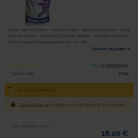
Dĺžka - 350 mm Šírka - 120 mm Výška - 540 mm Hmotnosť - 14 kg
Druh sorbentu - chemický Zloženie náplne - uhličitan vápenatý/
čínsky íl Sorpčná kapacita balenia - 10 l Na...
Zobraziť celý popis
0%
|
0 hodnotenie
7029
Typové číslo
Osobná poznámka
Zaregistrujte sa
a získate možnosť zapisovať si poznámky
Vaša aktuálna cena
18,20 €