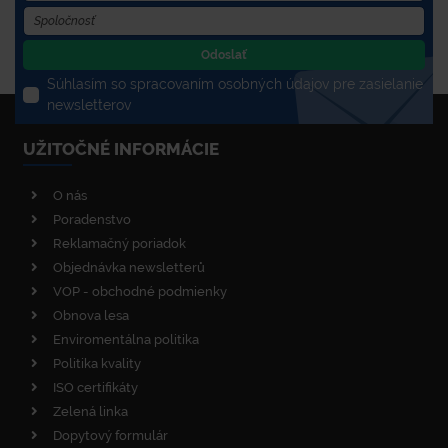
Odoslať
Súhlasím so spracovaním osobných údajov pre zasielanie
newsletterov
UŽITOČNÉ INFORMÁCIE
O nás
Poradenstvo
Reklamačný poriadok
Objednávka newsletterů
VOP - obchodné podmienky
Obnova lesa
Enviromentálna politika
Politika kvality
ISO certifikáty
Zelená linka
Dopytový formulár