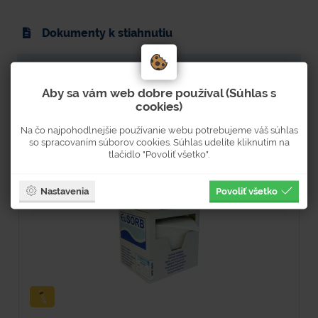
Dokumenty k stiahnutiu
Strana v tlačenom katalógu: 295
Aby sa vám web dobre používal (Súhlas s
cookies)
Na čo najpohodlnejšie používanie webu potrebujeme váš súhlas
Súvisiaci tovar
so spracovaním súborov cookies. Súhlas udelíte kliknutím na
tlačidlo "Povoliť všetko".
Nastavenia
Povoliť všetko