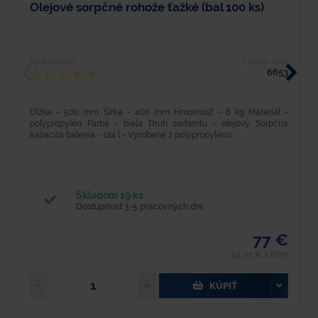
Olejové sorpčné rohože ťažké (bal 100 ks)
C
Hodnotenie
Typové číslo
H
6653
Dĺžka - 500 mm Šírka - 400 mm Hmotnosť - 8 kg Materiál -
D
polypropylén Farba - biela Druh sorbentu - olejový Sorpčná
p
kapacita balenia - 124 l - Vyrobené z polypropylénu...
s
Skladom 19 ks
Dostupnosť 3-5 pracovných dní
77 €
94,71 € s DPH
KÚPIŤ