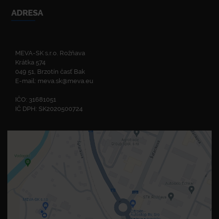
ADRESA
MEVA-SK s.r.o. Rožňava
Krátka 574
049 51, Brzotín časť Bak
E-mail:
meva.sk@meva.eu
IČO: 31681051
IČ DPH: SK2020500724