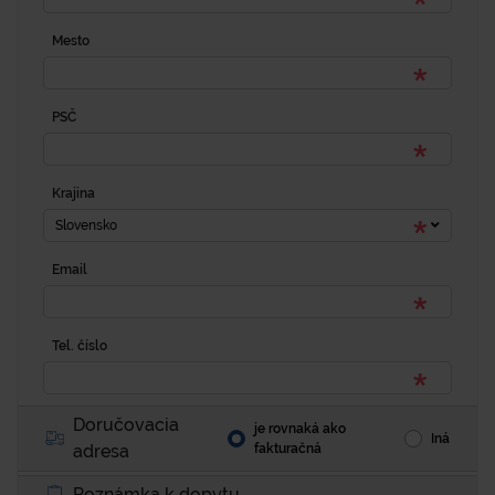
Mesto
PSČ
Krajina
Slovensko
Email
Tel. číslo
Doručovacia
je rovnaká ako
Iná
adresa
fakturačná
Poznámka k dopytu