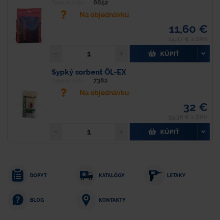
6652
Typové číslo
Na objednávku
11,60 €
14,27 € s DPH
KÚPIŤ
Sypký sorbent ÖL-EX
7382
Typové číslo
Na objednávku
32 €
39,36 € s DPH
KÚPIŤ
DOPYT
KATALÓGY
LETÁKY
KONTAKTY
BLOG