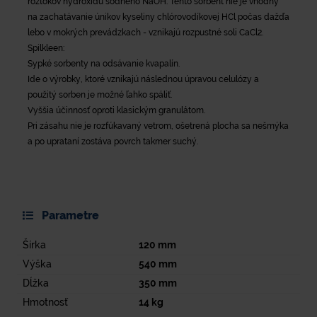
roztokov hydroxidu sodného NaOH. Tento sorbent nie je vhodný
na zachatávanie únikov kyseliny chlórovodíkovej HCl počas dažďa
lebo v mokrých prevádzkach - vznikajú rozpustné soli CaCl2.
Spilkleen:
Sypké sorbenty na odsávanie kvapalín.
Ide o výrobky, ktoré vznikajú následnou úpravou celulózy a
použitý sorben je možné ľahko spáliť.
Vyššia účinnosť oproti klasickým granulátom.
Pri zásahu nie je rozfúkavaný vetrom, ošetrená plocha sa nešmýka
a po uprataní zostáva povrch takmer suchý.
Parametre
Šírka
120
mm
Výška
540
mm
Dĺžka
350
mm
Hmotnosť
14
kg