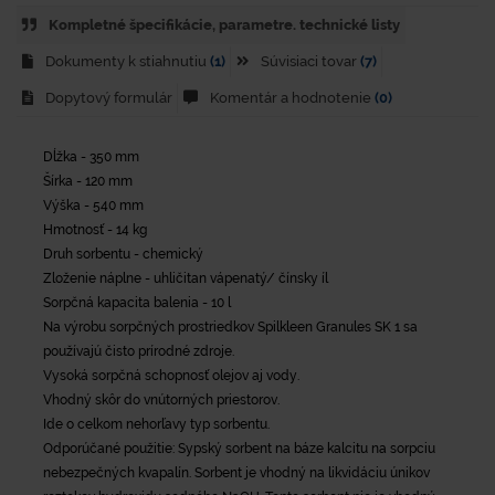
Kompletné špecifikácie, parametre. technické listy
Dokumenty k stiahnutiu
(1)
Súvisiaci tovar
(7)
Dopytový formulár
Komentár a hodnotenie
(0)
Dĺžka - 350 mm
Šírka - 120 mm
Výška - 540 mm
Hmotnosť - 14 kg
Druh sorbentu - chemický
Zloženie náplne - uhličitan vápenatý/ čínsky íl
Sorpčná kapacita balenia - 10 l
Na výrobu sorpčných prostriedkov Spilkleen Granules SK 1 sa
používajú čisto prírodné zdroje.
Vysoká sorpčná schopnosť olejov aj vody.
Vhodný skôr do vnútorných priestorov.
Ide o celkom nehorľavy typ sorbentu.
Odporúčané použitie: Sypský sorbent na báze kalcitu na sorpciu
nebezpečných kvapalín. Sorbent je vhodný na likvidáciu únikov