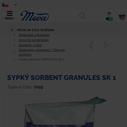
0
MENU
0
MEVA-SK S.R.O. ROŽŇAVA
Dielenské vybavenie
Sorpčné prostriedky
Sorbenty sypké
Dielenské vybavenie / Olejové
sorbenty
Sypký sorbent GRANULES SK 1
SYPKÝ SORBENT GRANULES SK 1
Typové číslo:
7029