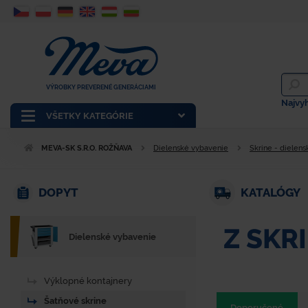
VÝROBKY PREVERENÉ GENERÁCIAMI
Najvy
VŠETKY KATEGÓRIE
MEVA-SK S.R.O. ROŽŇAVA
Dielenské vybavenie
Skrine - dielens
DOPYT
KATALÓGY
Z SKR
Dielenské vybavenie
Výklopné kontajnery
Šatňové skrine
Doporučené