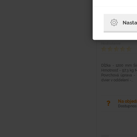
Šatňová skriňa
Nasta
Hodnotenie
Dĺžka - 1200 mm Š
Hmotnosť - 97,3 kg M
Povrchová úprava - 
dvier v oddelení -...
Na obje
Dostupnosť