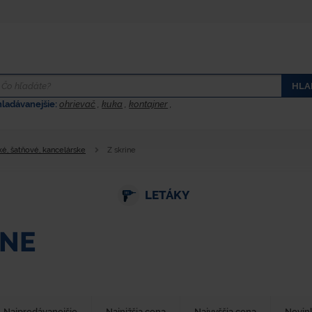
HLA
hladávanejšie:
ohrievač
,
kuka
,
kontajner
,
ké, šatňové, kancelárske
Z skrine
LETÁKY
INE
Najpredávanejšie
Najnižšia cena
Najvyššia cena
Novin