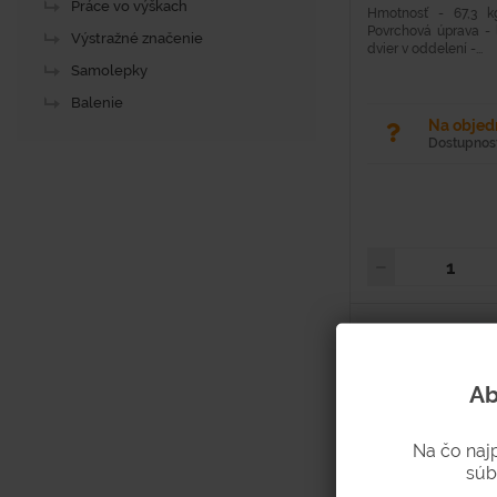
Práce vo výškach
Hmotnosť - 67,3 k
Povrchová úprava - 
Výstražné značenie
dvier v oddelení -...
Samolepky
Balenie
Na obje
Dostupnosť
Ab
Na čo naj
súb