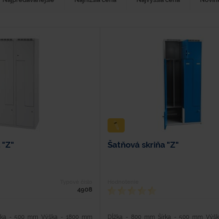
 "Z"
Šatňová skriňa "Z"
Typové číslo
Hodnotenie
4908
rka - 500 mm Výška - 1800 mm
Dĺžka - 800 mm Šírka - 500 mm Výš