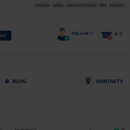
Katalogy
Letáky
Dopytový formulár
Blog
Kontakty
0
Môj účet
€
DAŤ
0
0
BLOG
KONTAKTY
ky
Hodnotenie