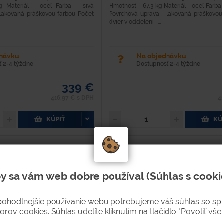
g Materiál - oceľ Farba - sivá
Hmotnosť - 67,3 kg Materiál - oceľ Farb
lakovaná práškovou farbou Počet
Povrchová úprava - lakovaná práškovou
dvier v oddelení -...
dnávku
Na objednávku
 2-4 týždne
Dostupnosť 2-4 týždne
339 €
416,97 € s DPH
4
KÚPIŤ
KÚ
y sa vám web dobre používal (Súhlas s cooki
pohodlnejšie používanie webu potrebujeme váš súhlas so s
orov cookies. Súhlas udelíte kliknutím na tlačidlo "Povoliť všet