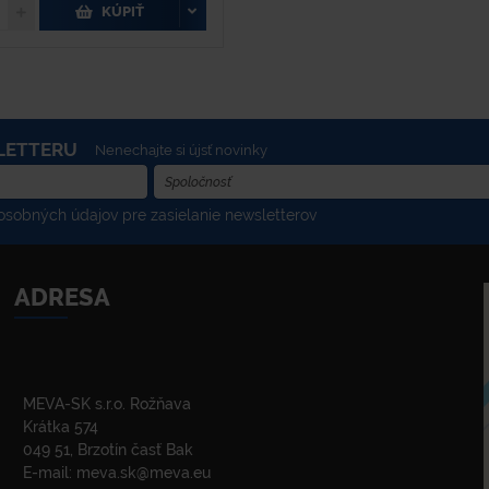
KÚPIŤ
LETTERU
Nenechajte si újsť novinky
sobných údajov pre zasielanie newsletterov
ADRESA
MEVA-SK s.r.o. Rožňava
Krátka 574
049 51, Brzotín časť Bak
E-mail:
meva.sk@meva.eu