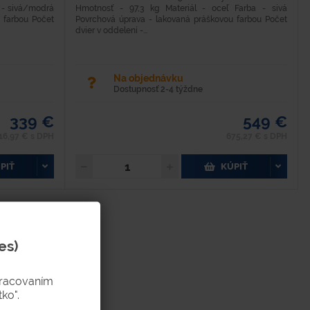
a - sivá/modrá
Hmotnosť - 97,3 kg Materiál - oceľ Farba - sivá
 farbou Počet
Povrchová úprava - lakovaná práškovou farbou Počet
dvier v oddelení -...
Na objednávku
Dostupnosť 2-4 týždne
339 €
549 €
16,97 € s DPH
675,27 € s DPH
PIŤ
KÚPIŤ
es)
pracovaním
ko".