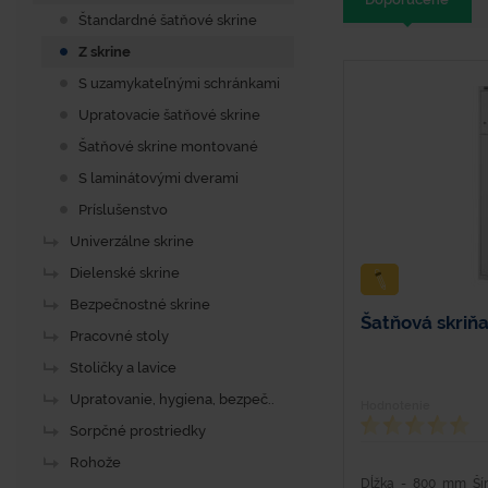
Štandardné šatňové skrine
Z skrine
S uzamykateľnými schránkami
Upratovacie šatňové skrine
Šatňové skrine montované
S laminátovými dverami
Príslušenstvo
Univerzálne skrine
Dielenské skrine
Bezpečnostné skrine
Šatňová skriňa
Pracovné stoly
Stoličky a lavice
Upratovanie, hygiena, bezpeč..
Hodnotenie
Sorpčné prostriedky
Rohože
Dĺžka - 800 mm Ší