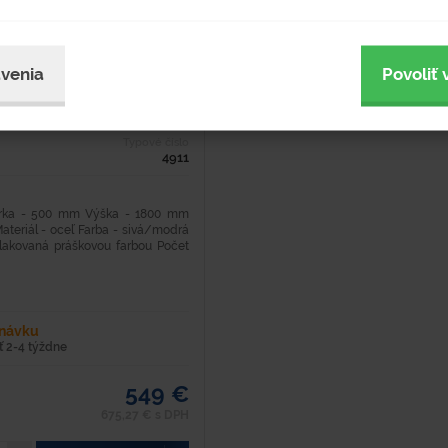
 "Z"
venia
Povoliť 
Typové číslo
4911
írka - 500 mm Výška - 1800 mm
ateriál - oceľ Farba - sivá/modrá
lakovaná práškovou farbou Počet
dnávku
 2-4 týždne
549 €
675,27 € s DPH