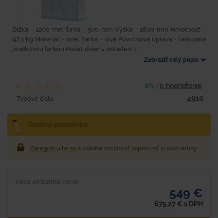
Dĺžka - 1200 mm Šírka - 500 mm Výška - 1800 mm Hmotnosť -
97,3 kg Materiál - oceľ Farba - sivá Povrchová úprava - lakovaná
práškovou farbou Počet dvier v oddelení -...
Zobraziť celý popis
0%
|
0 hodnotenie
4910
Typové číslo
Osobná poznámka
Zaregistrujte sa
a získate možnosť zapisovať si poznámky
Vaša aktuálna cena
549 €
675,27
€
s DPH