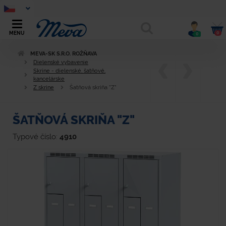
0
MENU
0
MEVA-SK S.R.O. ROŽŇAVA
Dielenské vybavenie
Skrine - dielenské, šatňové,
kancelárske
Z skrine
Šatňová skriňa "Z"
ŠATŇOVÁ SKRIŇA "Z"
Typové číslo:
4910