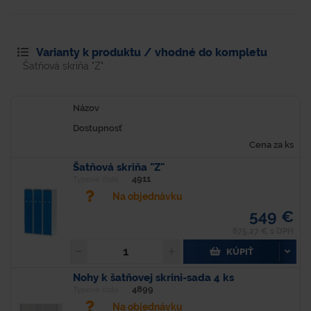
Varianty k produktu / vhodné do kompletu
Šatňová skriňa "Z"
Názov
Dostupnosť
Cena za ks
Šatňová skriňa "Z"
4911
Typové číslo
Na objednávku
549 €
675,27 € s DPH
KÚPIŤ
Nohy k šatňovej skrini-sada 4 ks
4899
Typové číslo
Na objednávku