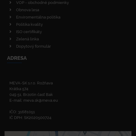
VOP - obchodné podmienky
Obnova lesa
Enviromentálna politika
Politika kvality
ISO certifikáty
Zelená linka
Dopytový formulár
ADRESA
MEVA-SK s.r.o. Rožňava
Krátka 574
049 51, Brzotín časť Bak
E-mail:
meva.sk@meva.eu
IČO: 31681051
IČ DPH: SK2020500724