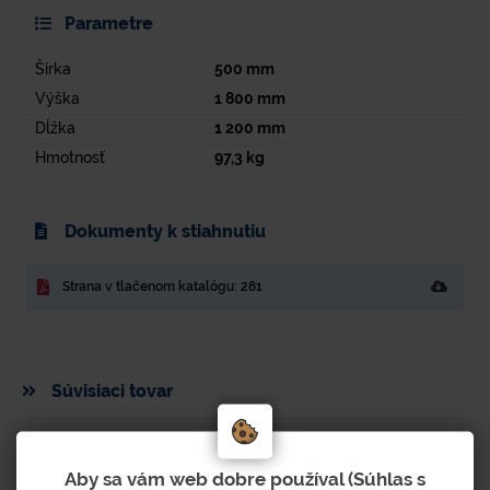
Parametre
Šírka
500
mm
Výška
1 800
mm
Dĺžka
1 200
mm
Hmotnosť
97,3
kg
Dokumenty k stiahnutiu
Strana v tlačenom katalógu: 281
Súvisiaci tovar
Aby sa vám web dobre používal (Súhlas s