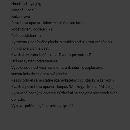
Hmotnosť - 97,3 kg
Materiál - oceľ
Farba - sivá
Povrchová úprava - lakovaná práškovou farbou
Počet dvier v oddelení - 2
Počet oddelení - 3
Vyrobená z oceľového plechu s hrúbkou od 0,6 mm (plášť) do 1
mm (dno a vrchná časť).
Kvalitná zváraná konštrukcia. Dvere v prevedení Z
Účinný systém odvetrávania.
Vysoká odolnosť voči násilnému vniknutiu - dvojplášťová
konštrukcia dvier, dorazová plocha.
Každý oddiel samostatne uzamykateľný cylindrickým zámkom.
Kvalitná povrchová úprava - korpus RAL 7035, dvierka RAL 7035
Vybavená bočnými otvormi slúžiacimi na spojenie viacerých skríň
do radu.
Výbava: polička, tyč na vešiaky, 3x háčik