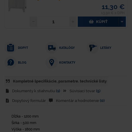
11,30 €
13,90 € s DPH
KÚPIŤ
DOPYT
KATALÓGY
LETÁKY
KONTAKTY
BLOG
Kompletné špecifikácie, parametre. technické listy
Dokumenty k stiahnutiu
(1)
Súvisiaci tovar
(5)
Dopytový formulár
Komentár a hodnotenie
(0)
Dĺžka - 1200 mm
Šírka - 500 mm
Výška - 1800 mm