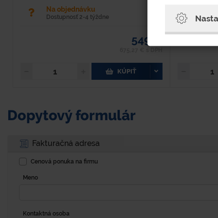
Na objednávku
Na 
Nasta
Dostupnosť 2-4 týždne
Dost
549 €
675,27 € s DPH
KÚPIŤ
Dopytový formulár
Fakturačná adresa
Cenová ponuka na firmu
Meno
Kontaktná osoba