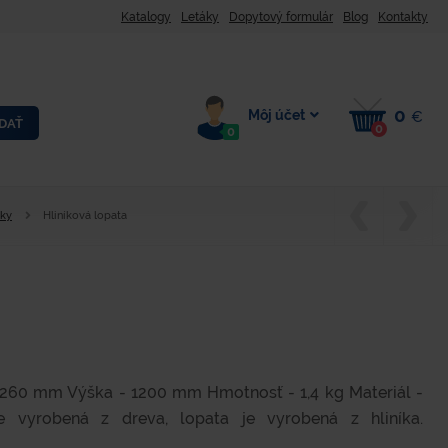
Katalogy
Letáky
Dopytový formulár
Blog
Kontakty
0
Môj účet
€
DAŤ
0
0
dky
Hliníková lopata
 260 mm Výška - 1200 mm Hmotnosť - 1,4 kg Materiál -
e vyrobená z dreva, lopata je vyrobená z hliníka.