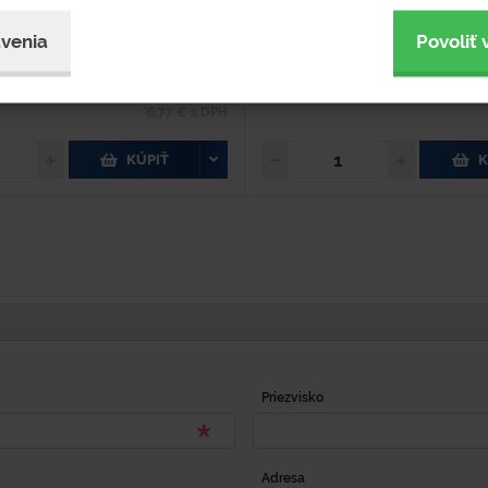
objednávku
Na objednávku
venia
Povoliť 
upnosť 2-4 týždne
Dostupnosť 2-4 týždne
5,50 €
6,77 € s DPH
KÚPIŤ
K
Priezvisko
Adresa