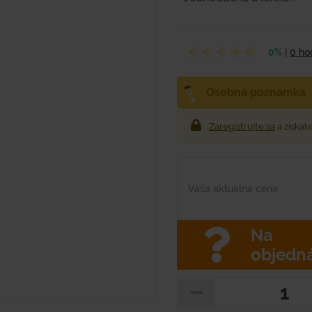
0%
|
0 ho
Osobná poznámka
Zaregistrujte sa
a získat
Vaša aktuálna cena
Na
objedn