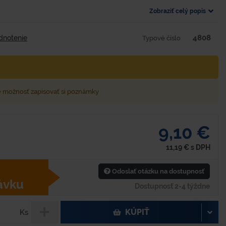
Zobraziť celý popis
4808
dnotenie
Typové číslo
e možnosť zapisovať si poznámky
9,10 €
11,19
€
s DPH
Odoslať otázku na dostupnosť
ávku
Dostupnosť 2-4 týždne
KÚPIŤ
Ks