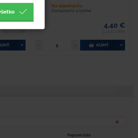
Na objednávku
všetko
Dostupnosť 2-4 týždne
5,10 €
4,40 €
6,27 € s DPH
5,41 € s DPH
ÚPIŤ
KÚPIŤ
Popisné číslo