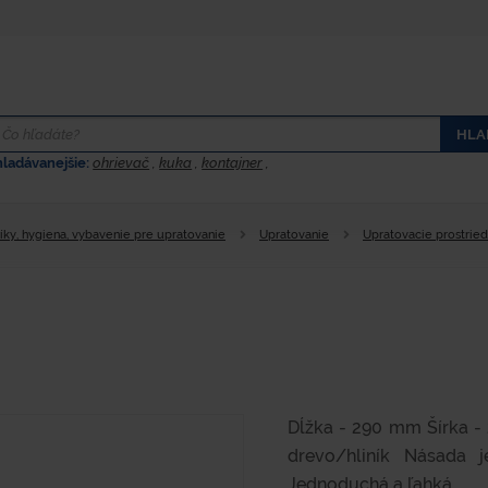
HLA
hladávanejšie:
ohrievač
,
kuka
,
kontajner
,
íky, hygiena, vybavenie pre upratovanie
Upratovanie
Upratovacie prostrie
Dĺžka - 290 mm Šírka -
drevo/hliník Násada j
Jednoduchá a ľahká...