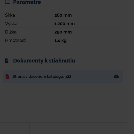
Parametre
Šírka
260
mm
Výška
1 200
mm
Dĺžka
290
mm
Hmotnosť
1,4
kg
Dokumenty k stiahnutiu
Strana v tlačenom katalógu: 322