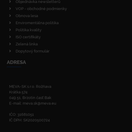
Objednávka newsletterů
VOP - obchodné podmienky
Obnova lesa
Enviromentálna politika
Politika kvality
ISO certifikáty
Zelená linka
Dopytový formulár
ADRESA
MEVA-SK s.r.o. Rožňava
Krátka 574
049 51, Brzotín časť Bak
E-mail:
meva.sk@meva.eu
IČO: 31681051
IČ DPH: SK2020500724