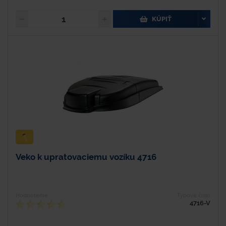
KÚPIŤ
Veko k upratovaciemu vozíku 4716
Hodnotenie
Typové číslo
4716-V