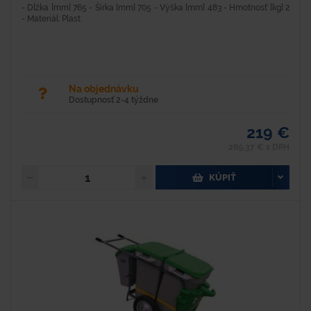
- Dĺžka [mm] 765 - Šírka [mm] 705 - Výška [mm] 483 - Hmotnosť [kg] 2
- Materiál: Plast
Na objednávku
Dostupnosť 2-4 týždne
219 €
269,37 € s DPH
KÚPIŤ