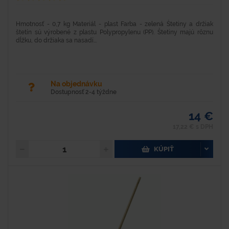
Hmotnosť - 0,7 kg Materiál - plast Farba - zelená Štetiny a držiak
štetín sú výrobené z plastu Polypropylenu (PP). Štetiny majú rôznu
dĺžku, do držiaka sa nasadí...
Na objednávku
Dostupnosť 2-4 týždne
14 €
17,22 € s DPH
KÚPIŤ