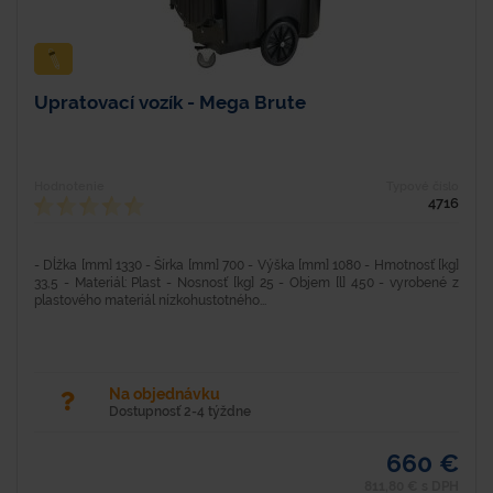
Upratovací vozík - Mega Brute
Hodnotenie
Typové číslo
4716
- Dĺžka [mm] 1330 - Šírka [mm] 700 - Výška [mm] 1080 - Hmotnosť [kg]
33,5 - Materiál: Plast - Nosnosť [kg] 25 - Objem [l] 450 - vyrobené z
plastového materiál nízkohustotného...
Na objednávku
Dostupnosť 2-4 týždne
660 €
811,80 € s DPH