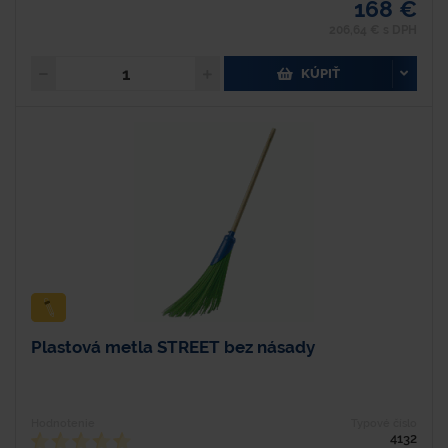
168 €
206,64 € s DPH
KÚPIŤ
Plastová metla STREET bez násady
Hodnotenie
Typové číslo
4132