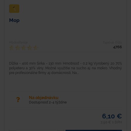
Mop
Hodnotenie
Typové číslo
4766
Dĺžka - 400 mm Šírka - 130 mm Hmotnosť - 0,2 kg Vyrobený zo 70%
polyeteru a 30% vlny. Možné využitie na sucho aj na mokro. Vhodný
pre profesionálne firmy aj domácnosti. Na...
Na objednávku
Dostupnosť 2-4 týždne
6,10 €
7,50 € s DPH