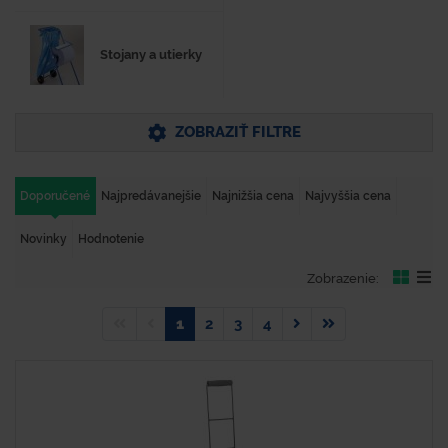
Stojany a utierky
ZOBRAZIŤ FILTRE
Doporučené
Najpredávanejšie
Najnižšia cena
Najvyššia cena
Novinky
Hodnotenie
Zobrazenie:
1
2
3
4