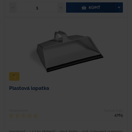
KÚPIŤ
Plastová lopatka
Hodnotenie
Typové číslo
4765
Hmotnosť - 1,57 kg Materiál - plast Farba - sivá Vybavená gumovou