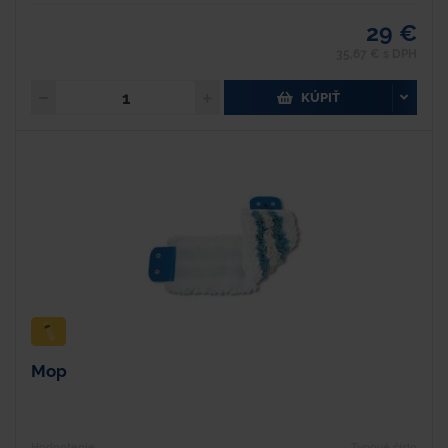
29 €
35,67 € s DPH
KÚPIŤ
Mop
Hodnotenie
Typové číslo