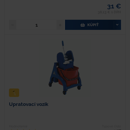
31 €
38,13 € s DPH
KÚPIŤ
Upratovací vozík
Hodnotenie
Typové číslo