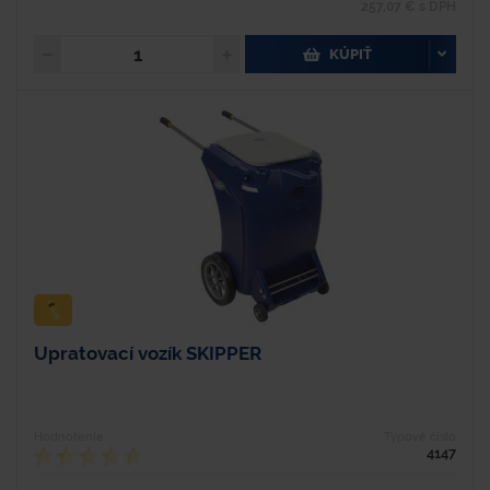
257,07 € s DPH
KÚPIŤ
Upratovací vozík SKIPPER
Hodnotenie
Typové číslo
4147