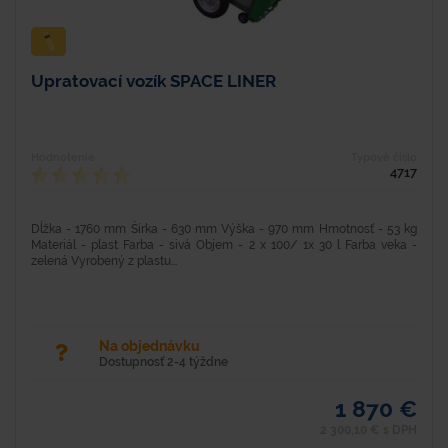
Upratovací vozík SPACE LINER
Hodnotenie
Typové číslo
4717
Dĺžka - 1760 mm Šírka - 630 mm Výška - 970 mm Hmotnosť - 53 kg
Materiál - plast Farba - sivá Objem - 2 x 100/ 1x 30 l Farba veka -
zelená Vyrobený z plastu...
Na objednávku
Dostupnosť 2-4 týždne
1 870 €
2 300,10 € s DPH