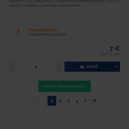
polyeteru a 15% polyamidu. Vhodný na odstánenie prachu, suchých,
mokrých a mastných nečistôt. Nezanecháva...
Na objednávku
Dostupnosť 2-4 týždne
7 €
8,61 € s DPH
KÚPIŤ
Načítať ďalšie produkty
1
2
3
4