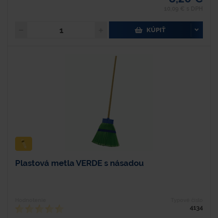
10,09 € s DPH
KÚPIŤ
Plastová metla VERDE s násadou
Hodnotenie
Typové číslo
4134