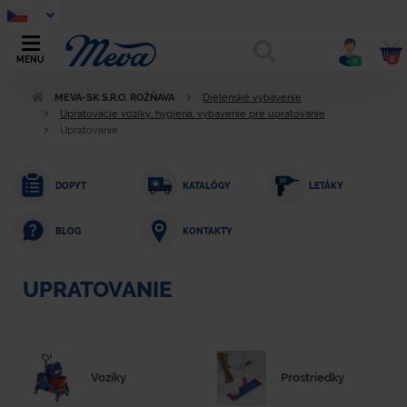
0
MENU
0
MEVA-SK S.R.O. ROŽŇAVA
Dielenské vybavenie
Upratovacie vozíky, hygiena, vybavenie pre upratovanie
Upratovanie
DOPYT
KATALÓGY
LETÁKY
KONTAKTY
BLOG
UPRATOVANIE
Vozíky
Prostriedky