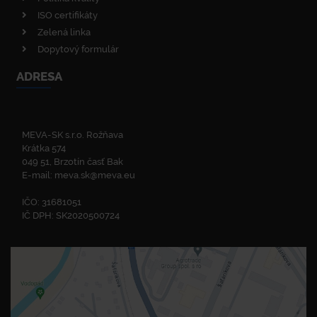
ISO certifikáty
Zelená linka
Dopytový formulár
ADRESA
MEVA-SK s.r.o. Rožňava
Krátka 574
049 51, Brzotín časť Bak
E-mail:
meva.sk@meva.eu
IČO: 31681051
IČ DPH: SK2020500724