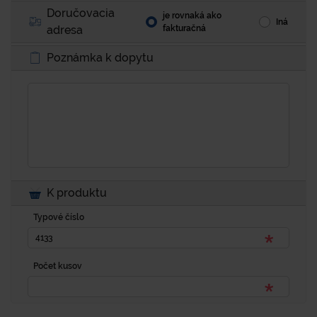
Doručovacia
je rovnaká ako
Iná
adresa
fakturačná
Poznámka k dopytu
K produktu
Typové číslo
Počet kusov