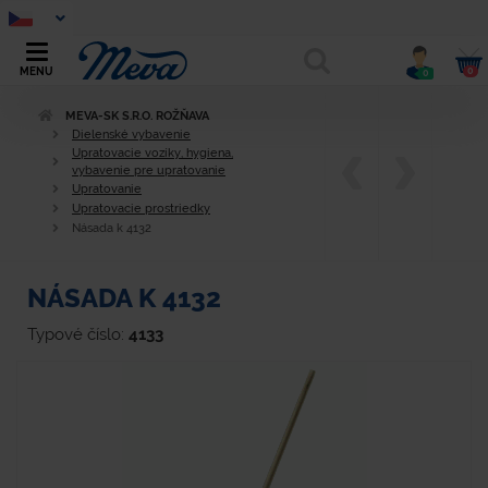
0
MENU
0
MEVA-SK S.R.O. ROŽŇAVA
Dielenské vybavenie
Upratovacie vozíky, hygiena,
vybavenie pre upratovanie
Upratovanie
Upratovacie prostriedky
Násada k 4132
NÁSADA K 4132
Typové číslo:
4133