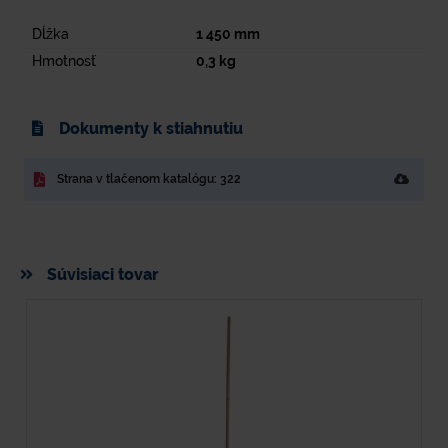
Dĺžka
1 450
mm
Hmotnosť
0,3
kg
Dokumenty k stiahnutiu
Strana v tlačenom katalógu: 322
Súvisiaci tovar