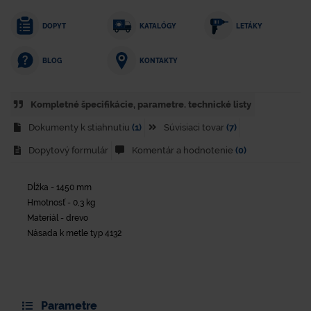
DOPYT
KATALÓGY
LETÁKY
KONTAKTY
BLOG
Kompletné špecifikácie, parametre. technické listy
Dokumenty k stiahnutiu
(1)
Súvisiaci tovar
(7)
Dopytový formulár
Komentár a hodnotenie
(0)
Dĺžka - 1450 mm
Hmotnosť - 0,3 kg
Materiál - drevo
Násada k metle typ 4132
Parametre