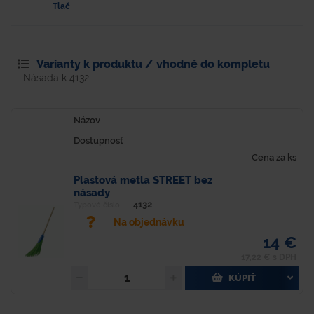
Tlač
Varianty k produktu / vhodné do kompletu
Násada k 4132
Názov
Dostupnosť
Cena za ks
Plastová metla STREET bez
násady
4132
Typové číslo
Na objednávku
14 €
17,22 € s DPH
KÚPIŤ