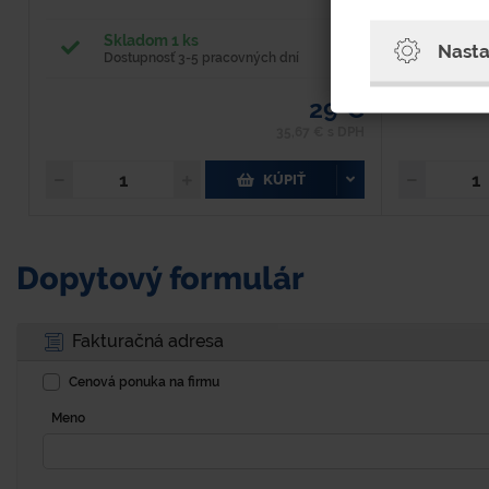
Skladom 1 ks
Na 
Nasta
Dostupnosť 3-5 pracovných dní
Dost
29 €
35,67 € s DPH
KÚPIŤ
Dopytový formulár
Fakturačná adresa
Cenová ponuka na firmu
Meno