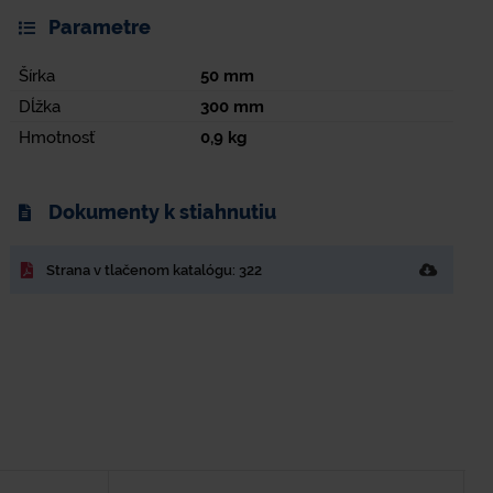
Parametre
Šírka
50
mm
Dĺžka
300
mm
Hmotnosť
0,9
kg
Dokumenty k stiahnutiu
Strana v tlačenom katalógu: 322