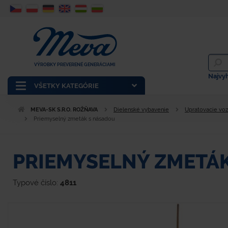
VÝROBKY PREVERENÉ GENERÁCIAMI
Najvy
VŠETKY KATEGÓRIE
MEVA-SK S.R.O. ROŽŇAVA
Dielenské vybavenie
Upratovacie voz
Priemyselný zmeták s násadou
PRIEMYSELNÝ ZMETÁ
Typové číslo:
4811