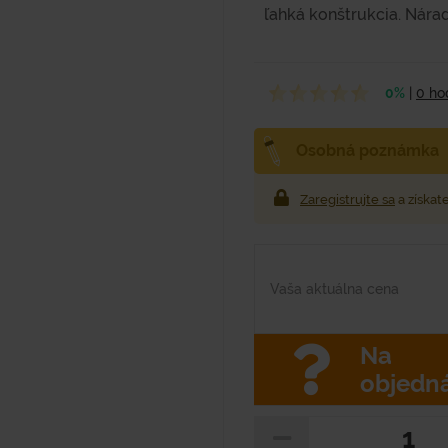
ľahká konštrukcia. Náradi
0%
|
0 ho
Osobná poznámka
Zaregistrujte sa
a získat
Vaša aktuálna cena
Na
objedn