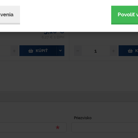
objednávku
Na objednávku
venia
Povoliť 
upnosť 2-4 týždne
Dostupnosť 2-4 týždne
5,10 €
6,27 € s DPH
KÚPIŤ
K
Priezvisko