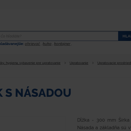
HLA
hladávanejšie:
ohrievač
,
kuka
,
kontajner
,
íky, hygiena, vybavenie pre upratovanie
Upratovanie
Upratovacie prostrie
K S NÁSADOU
Dĺžka - 300 mm Šírka
Násada a základňa sú v