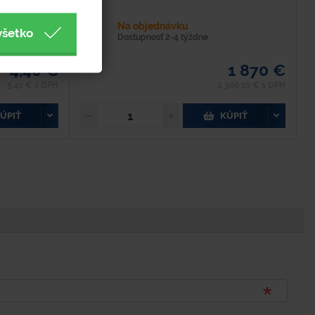
Na objednávku
všetko
Dostupnosť 2-4 týždne
4,40 €
1 870 €
5,41 € s DPH
2 300,10 € s DPH
ÚPIŤ
KÚPIŤ