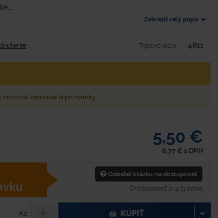
e...
Zobraziť celý popis
4811
dnotenie
Typové číslo
e možnosť zapisovať si poznámky
5,50 €
6,77
€
s DPH
Odoslať otázku na dostupnosť
ávku
Dostupnosť 2-4 týždne
KÚPIŤ
Ks