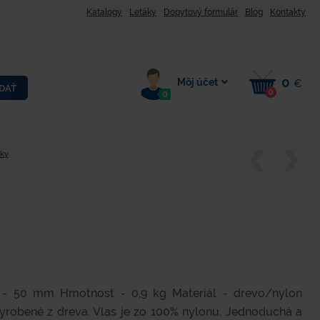
Katalogy
Letáky
Dopytový formulár
Blog
Kontakty
0
Môj účet
€
DAŤ
0
0
dky
 - 50 mm Hmotnosť - 0,9 kg Materiál - drevo/nylon
yrobené z dreva. Vlas je zo 100% nylonu. Jednoduchá a