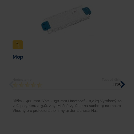
Mop
U
Hodnotenie
Typové číslo
H
4766
Dĺžka - 400 mm Šírka - 130 mm Hmotnosť - 0,2 kg Vyrobený zo
D
70% polyeteru a 30% vlny. Možné využitie na sucho aj na mokro.
k
Vhodný pre profesionálne firmy aj domácnosti. Na...
r