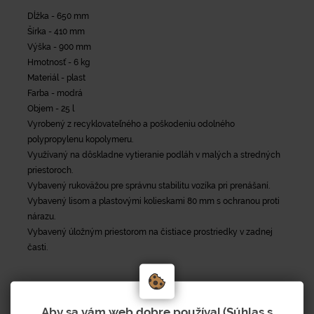
Dĺžka - 650 mm
Šírka - 410 mm
Výška - 900 mm
Hmotnosť - 6 kg
Materiál - plast
Farba - modrá
Objem - 25 l
Vyrobený z recyklovateľného a poškodeniu odolného
polypropylenu kopolymeru.
Využívaný na dôskladne vytieranie podláh v malých a stredných
priestoroch.
Vybavený rukoväžou pre správnu stabilitu vozíka pri prenášaní.
Vybavený lisom a plastovými kolieskami 80 mm s ochranou proti
nárazu.
Vybavený úložným priestorom na čistiace prostriedky v zadnej
časti.
Aby sa vám web dobre používal (Súhlas s