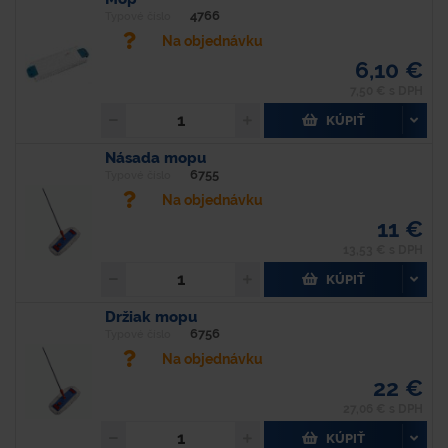
4766
Typové číslo
Na objednávku
6,10 €
7,50 € s DPH
KÚPIŤ
Násada mopu
6755
Typové číslo
Na objednávku
11 €
13,53 € s DPH
KÚPIŤ
Držiak mopu
6756
Typové číslo
Na objednávku
22 €
27,06 € s DPH
KÚPIŤ