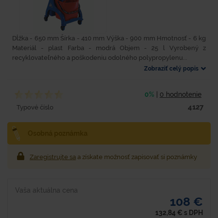
Dĺžka - 650 mm Šírka - 410 mm Výška - 900 mm Hmotnosť - 6 kg
Materiál - plast Farba - modrá Objem - 25 l Vyrobený z
recyklovateľného a poškodeniu odolného polypropylenu...
Zobraziť celý popis
0%
|
0 hodnotenie
4127
Typové číslo
Osobná poznámka
Zaregistrujte sa
a získate možnosť zapisovať si poznámky
Vaša aktuálna cena
108 €
132,84
€
s DPH