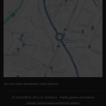
Ako sa k nám dostanete? Stačí kliknúť.
© 2026 MEVA-SK s.r.o. Rožňava
Všetky práva vyhradené
Zásady spracovania osobných údajov