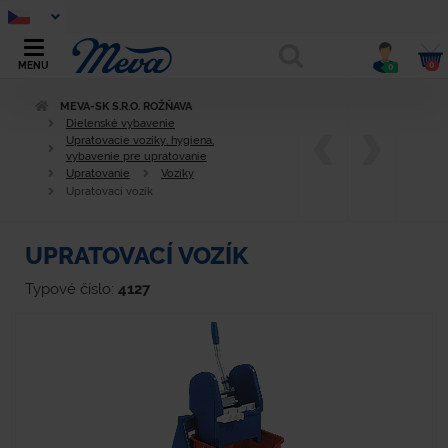
0
MENU
0
MEVA-SK S.R.O. ROŽŇAVA
Dielenské vybavenie
Upratovacie vozíky, hygiena,
vybavenie pre upratovanie
Upratovanie
Vozíky
Upratovací vozík
UPRATOVACÍ VOZÍK
Typové číslo:
4127