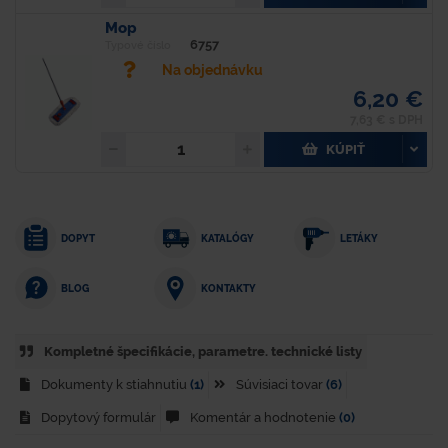
Mop
6757
Typové číslo
Na objednávku
6,20 €
7,63 € s DPH
KÚPIŤ
DOPYT
KATALÓGY
LETÁKY
KONTAKTY
BLOG
Kompletné špecifikácie, parametre. technické listy
Dokumenty k stiahnutiu
(1)
Súvisiaci tovar
(6)
Dopytový formulár
Komentár a hodnotenie
(0)