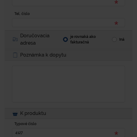
Tel. číslo
Doručovacia
je rovnaká ako
Iná
adresa
fakturačná
Poznámka k dopytu
K produktu
Typové číslo