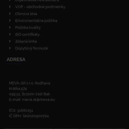
VOP - obchodné podmienky
Obnova lesa
Enviromentálna politika
Politika kvality
ISO certifikáty
Zelená linka
Dopytový formulár
ADRESA
MEVA-SK s.r.o. Rožňava
Krátka 574
049 51, Brzotín časť Bak
E-mail:
meva.sk@meva.eu
IČO: 31681051
IČ DPH: SK2020500724