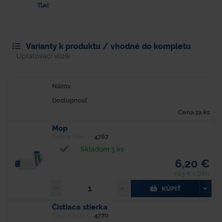
Tlač
Varianty k produktu / vhodné do kompletu
Upratovací vozík
Názov
Dostupnosť
Cena za ks
Mop
4767
Typové číslo
Skladom 3 ks
6,20 €
7,63 € s DPH
KÚPIŤ
Čistiaca stierka
4770
Typové číslo