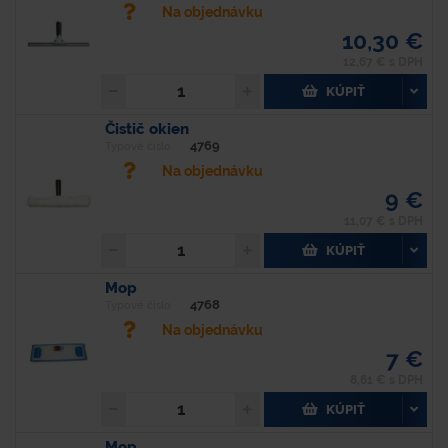
Na objednávku
10,30 €
12,67 € s DPH
KÚPIŤ
Čistič okien
4769
Typové číslo
Na objednávku
9 €
11,07 € s DPH
KÚPIŤ
Mop
4768
Typové číslo
Na objednávku
7 €
8,61 € s DPH
KÚPIŤ
Mop