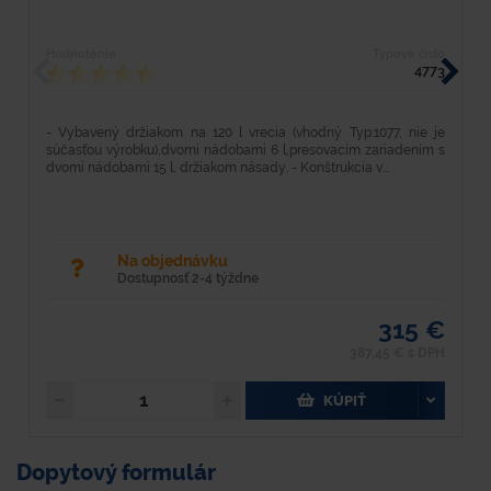
Hodnotenie
Typové číslo
H
4773
- Vybavený držiakom na 120 l vrecia (vhodný Typ:1077, nie je
D
súčasťou výrobku),dvomi nádobami 6 l,presovacím zariadením s
M
dvomi nádobami 15 l, držiakom násady. - Konštrukcia v...
r
Na objednávku
Dostupnosť 2-4 týždne
315 €
387,45 € s DPH
KÚPIŤ
Dopytový formulár