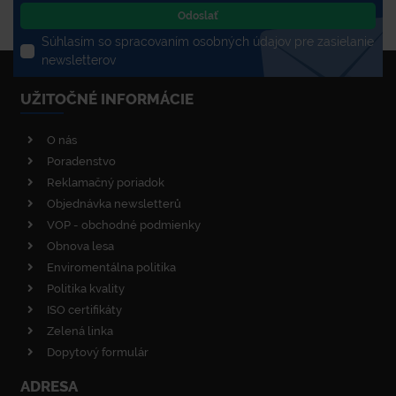
Odoslať
Súhlasím so spracovaním osobných údajov pre zasielanie
newsletterov
UŽITOČNÉ INFORMÁCIE
O nás
Poradenstvo
Reklamačný poriadok
Objednávka newsletterů
VOP - obchodné podmienky
Obnova lesa
Enviromentálna politika
Politika kvality
ISO certifikáty
Zelená linka
Dopytový formulár
ADRESA