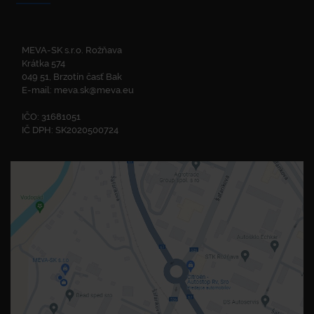
MEVA-SK s.r.o. Rožňava
Krátka 574
049 51, Brzotín časť Bak
E-mail:
meva.sk@meva.eu
IČO: 31681051
IČ DPH: SK2020500724