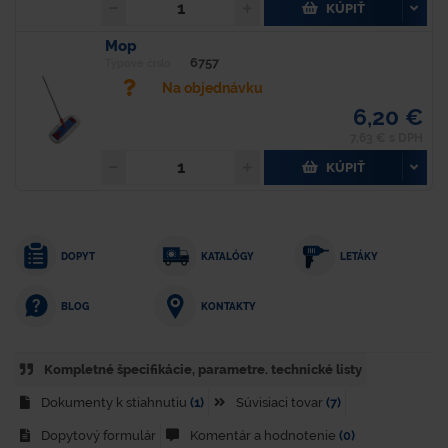
KÚPIŤ
Mop
6757
Typové číslo
Na objednávku
6,20 €
7,63 € s DPH
KÚPIŤ
DOPYT
KATALÓGY
LETÁKY
KONTAKTY
BLOG
Kompletné špecifikácie, parametre. technické listy
Dokumenty k stiahnutiu
(1)
Súvisiaci tovar
(7)
Dopytový formulár
Komentár a hodnotenie
(0)