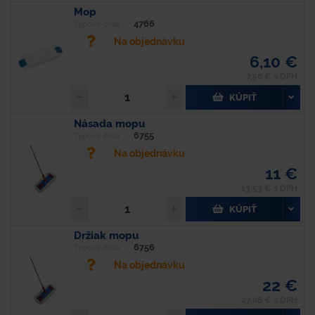
Mop
4766
Typové číslo
Na objednávku
6,10 €
7,50 € s DPH
KÚPIŤ
Násada mopu
6755
Typové číslo
Na objednávku
11 €
13,53 € s DPH
KÚPIŤ
Držiak mopu
6756
Typové číslo
Na objednávku
22 €
27,06 € s DPH