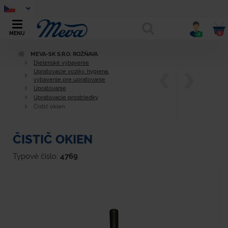
0
MENU
0
MEVA-SK S.R.O. ROŽŇAVA
Dielenské vybavenie
Upratovacie vozíky, hygiena,
vybavenie pre upratovanie
Upratovanie
Upratovacie prostriedky
Čistič okien
ČISTIČ OKIEN
Typové číslo:
4769