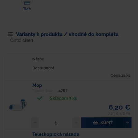
Tlač
Varianty k produktu / vhodné do kompletu
Čistič okien
Názov
Dostupnosť
Cena za ks
Mop
4767
Typové číslo
Skladom 3 ks
6,20 €
7,63 € s DPH
KÚPIŤ
Teleskopická násada