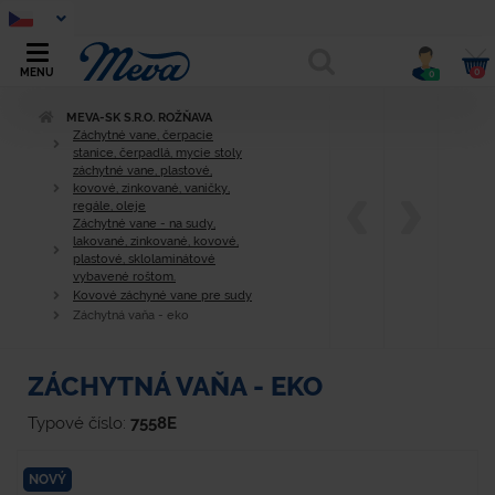
0
MENU
0
MEVA-SK S.R.O. ROŽŇAVA
Záchytné vane, čerpacie
stanice, čerpadlá, mycie stoly
záchytné vane, plastové,
kovové, zinkované, vaničky,
regále, oleje
Záchytné vane - na sudy,
lakované, zinkované, kovové,
plastové, sklolaminátové
vybavené roštom.
Kovové záchyné vane pre sudy
Záchytná vaňa - eko
ZÁCHYTNÁ VAŇA - EKO
Typové číslo:
7558E
NOVÝ