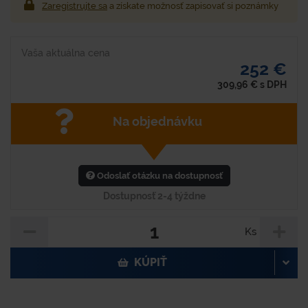
Zaregistrujte sa
a získate možnosť zapisovať si poznámky
Vaša aktuálna cena
252 €
309,96
€
s DPH
Na objednávku
Odoslať otázku na dostupnosť
Dostupnosť 2-4 týždne
Ks
KÚPIŤ