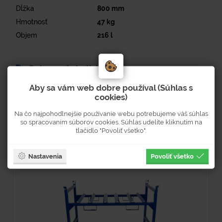
Dĺžka
800
mm
Hmotnosť
47
kg
Objem
216
l
Dokumenty k stiahnutiu
Aby sa vám web dobre používal (Súhlas s
Strana v tlačenom katalógu: 138
cookies)
Na čo najpohodlnejšie používanie webu potrebujeme váš súhlas
so spracovaním súborov cookies. Súhlas udelíte kliknutím na
tlačidlo "Povoliť všetko".
Súvisiaci tovar
Nastavenia
Povoliť všetko