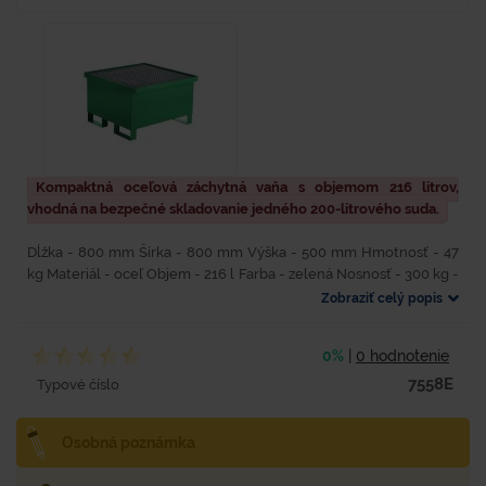
Kompaktná oceľová záchytná vaňa s objemom 216 litrov,
vhodná na bezpečné skladovanie jedného 200-litrového suda.
Dĺžka - 800 mm Šírka - 800 mm Výška - 500 mm Hmotnosť - 47
kg Materiál - oceľ Objem - 216 l Farba - zelená Nosnosť - 300 kg -
Povrchová úprava - lakovaním syntetikou -...
Zobraziť celý popis
0%
|
0 hodnotenie
7558E
Typové číslo
Osobná poznámka