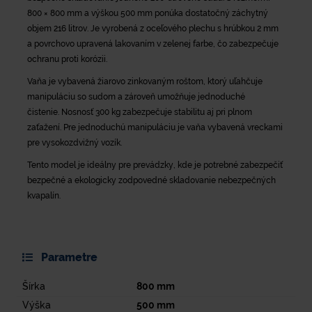
800 × 800 mm a výškou 500 mm ponúka dostatočný záchytný
objem 216 litrov.
Je vyrobená z oceľového plechu s hrúbkou 2 mm
a povrchovo upravená lakovaním v zelenej farbe, čo zabezpečuje
ochranu proti korózii.
Vaňa je vybavená žiarovo zinkovaným roštom, ktorý uľahčuje
manipuláciu so sudom a zároveň umožňuje jednoduché
čistenie.
Nosnosť 300 kg zabezpečuje stabilitu aj pri plnom
zaťažení.
Pre jednoduchú manipuláciu je vaňa vybavená vreckami
pre vysokozdvižný vozík.
Tento model je ideálny pre prevádzky, kde je potrebné zabezpečiť
bezpečné a ekologicky zodpovedné skladovanie nebezpečných
kvapalín.
Parametre
Šírka
800
mm
Výška
500
mm