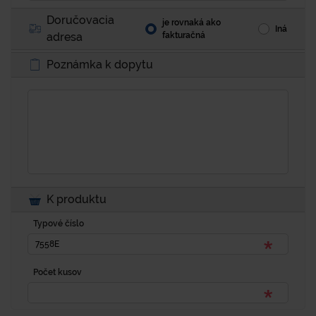
Doručovacia
je rovnaká ako
Iná
adresa
fakturačná
Poznámka k dopytu
K produktu
Typové číslo
Počet kusov