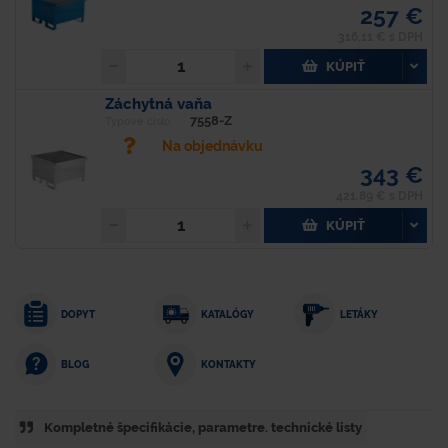
257 €
316,11 € s DPH
KÚPIŤ
Záchytná vaňa
7558-Z
Typové číslo
Na objednávku
343 €
421,89 € s DPH
KÚPIŤ
DOPYT
KATALÓGY
LETÁKY
KONTAKTY
BLOG
Kompletné špecifikácie, parametre. technické listy