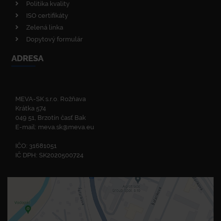
Politika kvality
ISO certifikáty
Zelená linka
Dopytový formulár
ADRESA
MEVA-SK s.r.o. Rožňava
Krátka 574
049 51, Brzotín časť Bak
E-mail:
meva.sk@meva.eu
IČO: 31681051
IČ DPH: SK2020500724