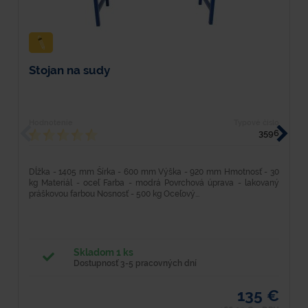
Stojan na sudy
O
Hodnotenie
Typové číslo
H
3596
Dĺžka - 1405 mm Šírka - 600 mm Výška - 920 mm Hmotnosť - 30
D
kg Materiál - oceľ Farba - modrá Povrchová úprava - lakovaný
M
práškovou farbou Nosnosť - 500 kg Oceľový...
po
Skladom 1 ks
Dostupnosť 3-5 pracovných dní
135 €