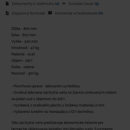
Dokumenty k stiahnutiu
(1)
Súvisiaci tovar
(5)
Dopytový formulár
Komentár a hodnotenie
(0)
Dĺžka - 800 mm
Šírka - 800 mm
Výška - 500 mm
Hmotnosť - 47 kg
Materiál - oceľ
Objem - 216 l
Farba - zelená
Nosnosť - 300 kg
- Povrchová úprava - lakovaním syntetikou
- Oceľová lakovaná záchytná vaňa so žiarovo zinkovaným roštom
na jeden sud s objemom do 216 l.
- Vyrobená z oceľového plechu s hrúbkou materiálu 2 mm.
- Vybavená tunelmi na manipuláciu VZV technikou.
Táto záchytná vaňa predstavuje ekonomické riešenie pre
bezpečné skladovanie jedného 200-litrového suda.
S rozmermi