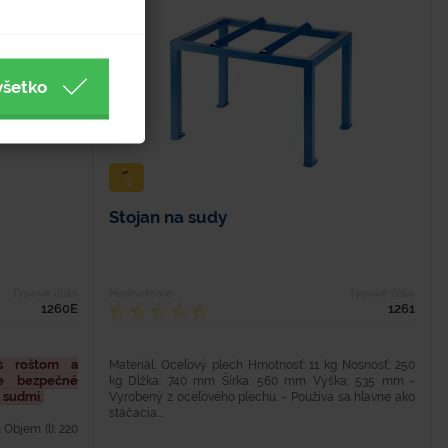
všetko
Stojan na sudy
Typové číslo
Hodnotenie
Typové číslo
1260E
1261
s roštom a
Materiál: Oceľový plech Hmotnosť: 11 kg Nosnosť: 250
e bezpečné
kg Dĺžka: 740 mm Šírka: 560 mm Výška: 535 mm -
 sudmi.
Vyrobený z oceľového plechu. - Používa sa hlavne ako
stáčacia...
 Objem (l): 220
): 54 Nosnosť