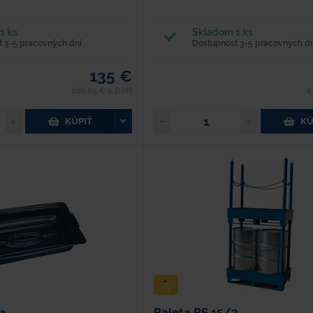
1 ks
Skladom 1 ks
 3-5 pracovných dní
Dostupnosť 3-5 pracovných dn
135 €
166,05 € s DPH
1
KÚPIŤ
KÚ
a
Paleta PS 15/2