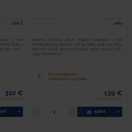
Typové číslo
Hodnotenie
Typové číslo
1262-Z
1263
eriálu: 3 mm
Materiál: Oceľový plech Hrúbka materiálu: 3 mm
200 kg Šírka: 1
Hmotnosť:27 kg Nosnosť: 500 kg Dĺžka: 1405 mm Šírka:
60/260 mm -
600 mm Výška: 920 mm Oceľový stojan na dva 200 l
sudy s ložením vo...
Na objednávku
Dostupnosť 2-4 týždne
310 €
139 €
81,30 € s DPH
170,97 € s DPH
PIŤ
KÚPIŤ