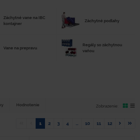
Záchytné vane na IBC
Záchytné podlahy
kontajner
Regály so záchytnou
Vane na prepravu
vaňou
ky
Hodnotenie
Zobrazenie:
1
2
3
4
…
10
11
12