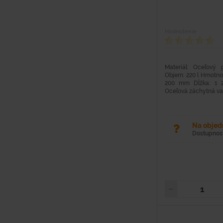
Hodnotenie
Materiál: Oceľový
Objem: 220 l Hmotnosť
200 mm Dĺžka: 1 
Oceľová záchytná vaň
Na obje
Dostupnosť