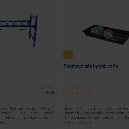
y
Plastová záchytná vaňa
Typové číslo
Hodnotenie
3596
írka - 600 mm Výška - 920 mm
Dĺžka - 965 mm Šírka - 660 mm Vý
Materiál - oceľ Farba - modrá
Hmotnosť - 2 kg Materiál - plast Farba -
 - lakovaný práškovou farbou
75 l Vyrobená zo 100% redklovaného Pol
ový...
Chemicky odolná...