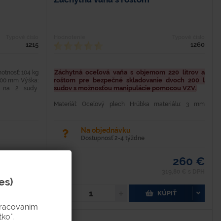
Typové číslo
Hodnotenie
Typové číslo
1215
1260
Záchytná oceľová vaňa s objemom 220 litrov a
motnosť: 104 kg
roštom pre bezpečné skladovanie dvoch 200 l
1200 mm Výška:
sudov s možnosťou manipulácie pomocou VZV.
 na 2 sudy.
Materiál: Oceľový plech Hrúbka materiálu: 3 mm
Objem: 220 l Hmotnosť: 66 kg Nosnosť: 600 kg Dĺžka: 1
200 mm Šríka: 800 mm Výška: 250/350 mm Oceľová
lakovaná záchytná...
Na objednávku
Dostupnosť 2-4 týždne
480 €
260 €
90,40 € s DPH
319,80 € s DPH
es)
PIŤ
KÚPIŤ
pracovaním
ko".