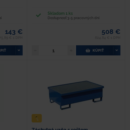
Hmotnosť - 115 kg Materiál - oceľ Farba - modrá
Povrchová úprava - lakovaním syntetikou Nosnosť - 1
200 kg Objem - 270 l -...
Skladom 1 ks
í
Dostupnosť 3-5 pracovných dní
143 €
508 €
75,89 € s DPH
624,84 € s DPH
PIŤ
KÚPIŤ
Záchytná vaňa s roštom