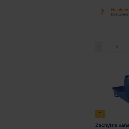
1200 mm Šírka: 80
žiarovo zinkovaná...
Na obje
Dostupnosť
Záchytná vaňa