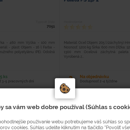
Typové číslo
Hodnotenie
7051
írka - 460 mm Výška - 100 mm
Materiál: Oceľ Objem: 205 l (záchytný) H
riál - plast Objem - 16 l Farba -
Nosnosť: 1200 kg Šírka: 600 mm Dĺžka: 
ružného polyetylénu (PE). Odolná
1300 mm Oceľová záchytná paleta
Vyrobená z...
5 ks
Na objednávku
 3-5 pracovných dní
Dostupnosť 2-4 týždne
21 €
25,83 € s DPH
5
y sa vám web dobre používal (Súhlas s cooki
KÚPIŤ
KÚ
pohodlnejšie používanie webu potrebujeme váš súhlas so s
orov cookies. Súhlas udelíte kliknutím na tlačidlo "Povoliť všet