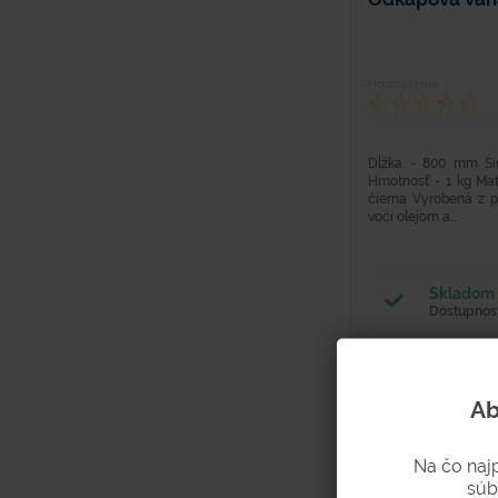
Hodnotenie
Dĺžka - 800 mm Š
Hmotnosť - 1 kg Mate
čierna Vyrobená z p
voči olejom a...
Skladom 
Dostupnosť
Ab
Na čo naj
súb