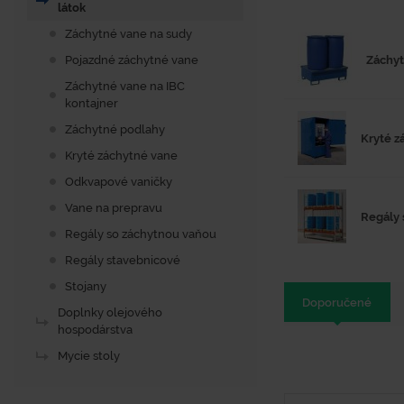
látok
Záchytné vane na sudy
Záchyt
Pojazdné záchytné vane
Záchytné vane na IBC
kontajner
Záchytné podlahy
Kryté z
Kryté záchytné vane
Odkvapové vaničky
Vane na prepravu
Regály 
Regály so záchytnou vaňou
Regály stavebnicové
Stojany
Doporučené
Doplnky olejového
hospodárstva
Mycie stoly