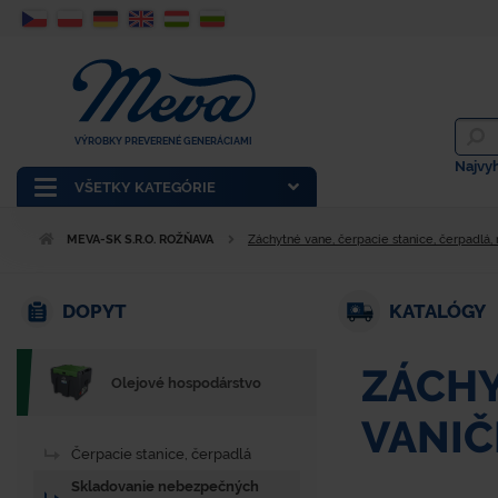
VÝROBKY PREVERENÉ GENERÁCIAMI
Najvy
VŠETKY KATEGÓRIE
MEVA-SK S.R.O. ROŽŇAVA
Záchytné vane, čerpacie stanice, čerpadlá,
DOPYT
KATALÓGY
ZÁCHY
Olejové hospodárstvo
VANIČ
Čerpacie stanice, čerpadlá
Skladovanie nebezpečných