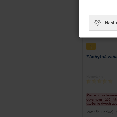
Nasta
Záchytná vaňa
Hodnotenie
Žiarovo zinkova
objemom 220 li
uloženie dvoch 200
Materiál: Oceľový
Objem: 220 l Hmotno