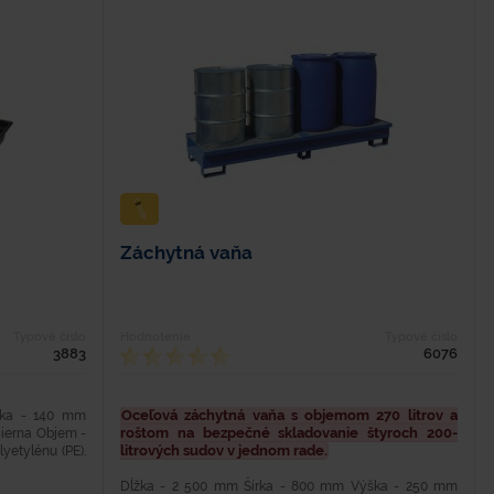
Záchytná vaňa
Typové číslo
Hodnotenie
Typové číslo
3883
6076
Oceľová záchytná vaňa s objemom 270 litrov a
ška - 140 mm
roštom na bezpečné skladovanie štyroch 200-
 čierna Objem -
litrových sudov v jednom rade.
yetylénu (PE).
Dĺžka - 2 500 mm Šírka - 800 mm Výška - 250 mm