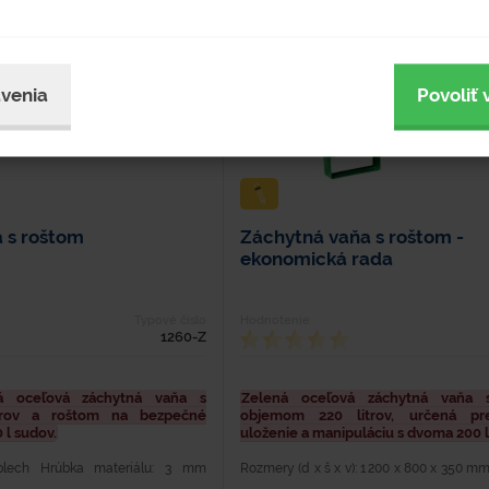
NOVÝ
venia
Povoliť 
 s roštom
Záchytná vaňa s roštom -
ekonomická rada
Typové číslo
Hodnotenie
1260-Z
ná oceľová záchytná vaňa s
Zelená oceľová záchytná vaňa 
trov a roštom na bezpečné
objemom 220 litrov, určená pr
 l sudov.
uloženie a manipuláciu s dvoma 200 l
 plech Hrúbka materiálu: 3 mm
Rozmery (d x š x v): 1 200 x 800 x 350 mm
sť: 68 kg Nosnosť: 600 kg Dĺžka:
Hrúbka materiálu (mm): 2 Hmotnosť (kg