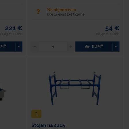
ového plechu s
Na objednávku
Dostupnosť 2-4 týždne
221 €
54 €
71,83 € s DPH
66,42 € s DPH
PIŤ
KÚPIŤ
Stojan na sudy