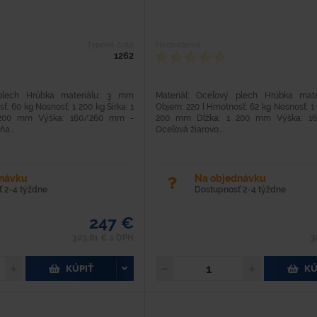
Typové číslo
Hodnotenie
1262
 plech Hrúbka materiálu: 3 mm
Materiál: Oceľový plech Hrúbka mat
: 60 kg Nosnosť: 1 200 kg Šírka: 1
Objem: 220 l Hmotnosť: 62 kg Nosnosť: 1 
200 mm Výška: 160/260 mm -
200 mm Dĺžka: 1 200 mm Výška: 1
a...
Oceľová žiarovo...
dnávku
Na objednávku
 2-4 týždne
Dostupnosť 2-4 týždne
247 €
303,81 € s DPH
3
KÚPIŤ
KÚ