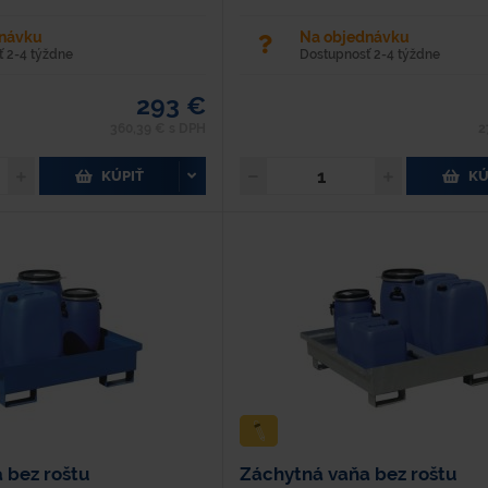
0 mm Výška: 250/350 mm Oceľová
(kg): 600 Farba: Zelená Vyrobená z oceľ
hrúbkou...
dnávku
Na objednávku
 2-4 týždne
Dostupnosť 2-4 týždne
293 €
360,39 € s DPH
2
KÚPIŤ
KÚ
 bez roštu
Záchytná vaňa bez roštu