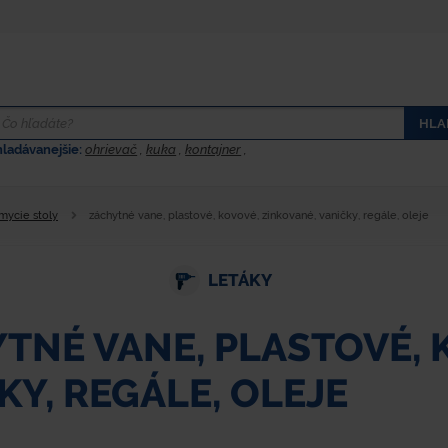
HLA
hladávanejšie:
ohrievač
,
kuka
,
kontajner
,
 mycie stoly
záchytné vane, plastové, kovové, zinkované, vaničky, regále, oleje
LETÁKY
TNÉ VANE, PLASTOVÉ, 
KY, REGÁLE, OLEJE