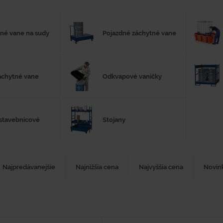
né vane na sudy
Pojazdné záchytné vane
áchytné vane
Odkvapové vaničky
stavebnicové
Stojany
Najpredávanejšie
Najnižšia cena
Najvyššia cena
Novin