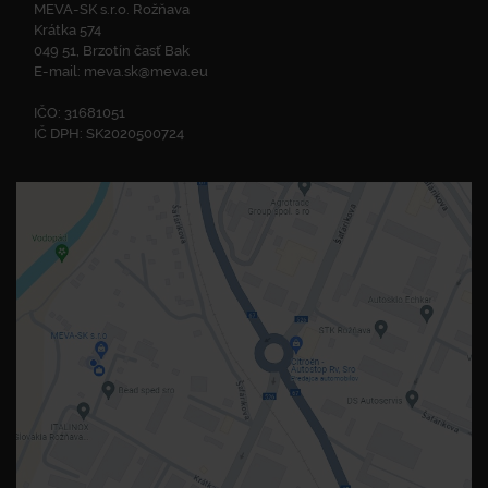
MEVA-SK s.r.o. Rožňava
Krátka 574
049 51, Brzotín časť Bak
E-mail:
meva.sk@meva.eu
IČO: 31681051
IČ DPH: SK2020500724