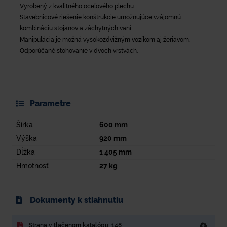
Vyrobený z kvalitného oceľového plechu.
Stavebnicové riešenie konštrukcie umožňujúce vzájomnú
kombináciu stojanov a záchytných vaní.
Manipulácia je možná vysokozdvižným vozíkom aj žeriavom.
Odporúčané stohovanie v dvoch vrstvách.
Parametre
Šírka
600
mm
Výška
920
mm
Dĺžka
1 405
mm
Hmotnosť
27
kg
Dokumenty k stiahnutiu
Strana v tlačenom katalógu: 148