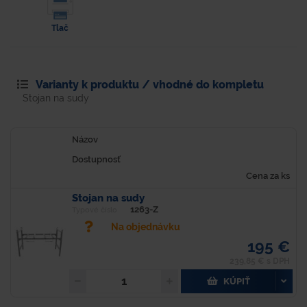
Tlač
Varianty k produktu / vhodné do kompletu
Stojan na sudy
Názov
Dostupnosť
Cena za ks
Stojan na sudy
1263-Z
Typové číslo
Na objednávku
195 €
239,85 € s DPH
KÚPIŤ