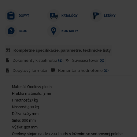
DOPYT
KATALÓGY
LETÁKY
KONTAKTY
BLOG
Kompletné špecifikácie, parametre. technické listy
Dokumenty k stiahnutiu
(1)
Súvisiaci tovar
(5)
Dopytový formulár
Komentár a hodnotenie
(0)
Materiál: Oceľový plech
Hrúbka materiálu: 3 mm
Hmotnosť:27 kg
Nosnosť: 500 kg
Dĺžka: 1405 mm
Šírka: 600 mm
Výška: 920 mm
Oceľový stojan na dva 200 l sudy s ložením vo vodorovnej polohe.