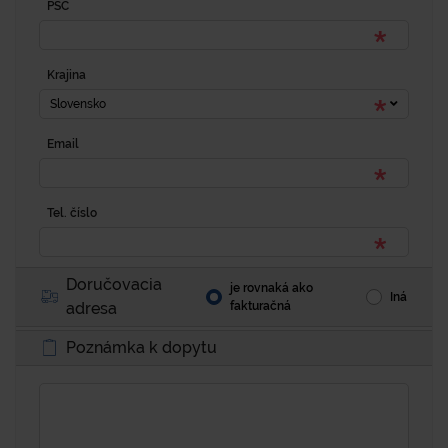
PSČ
Krajina
Slovensko
Email
Tel. číslo
Doručovacia
je rovnaká ako
Iná
adresa
fakturačná
Poznámka k dopytu