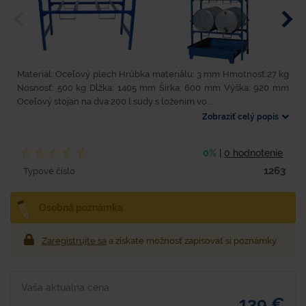
Materiál: Oceľový plech Hrúbka materiálu: 3 mm Hmotnosť:27 kg
Nosnosť: 500 kg Dĺžka: 1405 mm Šírka: 600 mm Výška: 920 mm
Oceľový stojan na dva 200 l sudy s ložením vo...
Zobraziť celý popis
0%
|
0 hodnotenie
1263
Typové číslo
Osobná poznámka
Zaregistrujte sa
a získate možnosť zapisovať si poznámky
Vaša aktuálna cena
139 €