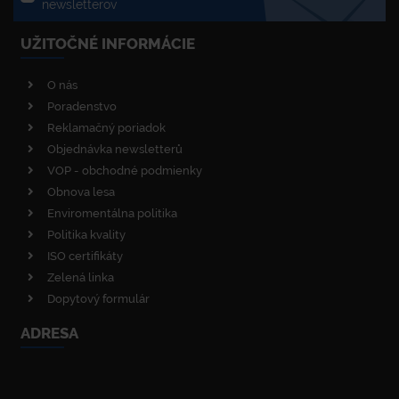
newsletterov
UŽITOČNÉ INFORMÁCIE
O nás
Poradenstvo
Reklamačný poriadok
Objednávka newsletterů
VOP - obchodné podmienky
Obnova lesa
Enviromentálna politika
Politika kvality
ISO certifikáty
Zelená linka
Dopytový formulár
ADRESA