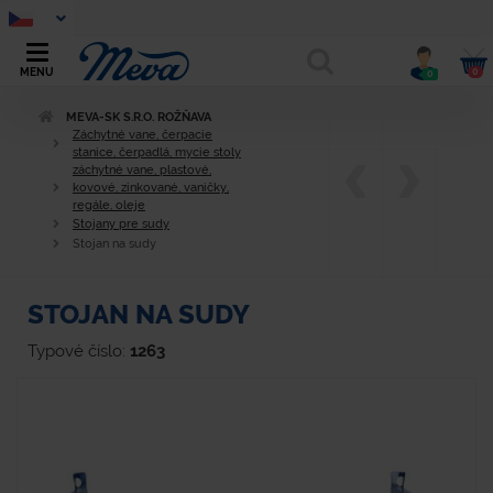
0
MENU
0
MEVA-SK S.R.O. ROŽŇAVA
Záchytné vane, čerpacie
stanice, čerpadlá, mycie stoly
záchytné vane, plastové,
kovové, zinkované, vaničky,
regále, oleje
Stojany pre sudy
Stojan na sudy
STOJAN NA SUDY
Typové číslo:
1263