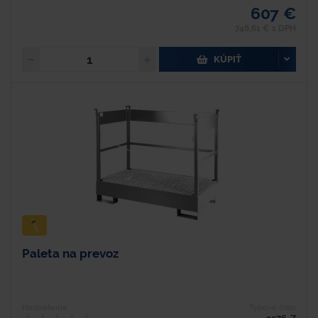
607 €
746,61 € s DPH
KÚPIŤ
Paleta na prevoz
Hodnotenie
Typové číslo