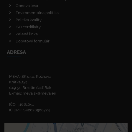
Obnova lesa
Enviromentálna politika
Politika kvality
ISO certifikáty
Zelená linka
Dopytový formulár
ADRESA
MEVA-SK s.r.o. Rožňava
Krátka 574
049 51, Brzotín časť Bak
E-mail:
meva.sk@meva.eu
IČO: 31681051
IČ DPH: SK2020500724