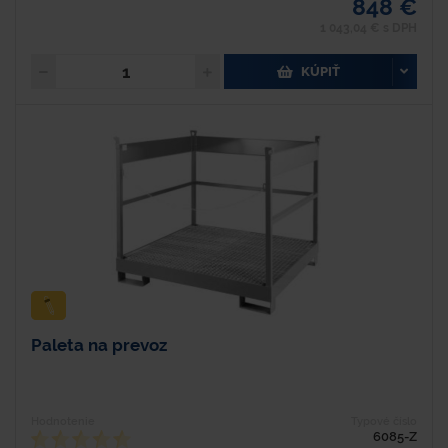
848 €
1 043,04 € s DPH
KÚPIŤ
Paleta na prevoz
Hodnotenie
Typové číslo
6085-Z