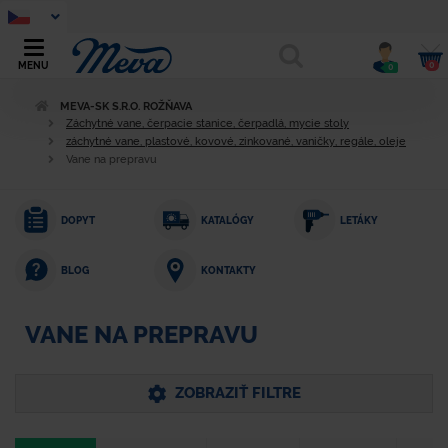
0
MENU
0
MEVA-SK S.R.O. ROŽŇAVA
Záchytné vane, čerpacie stanice, čerpadlá, mycie stoly
záchytné vane, plastové, kovové, zinkované, vaničky, regále, oleje
Vane na prepravu
DOPYT
KATALÓGY
LETÁKY
KONTAKTY
BLOG
VANE NA PREPRAVU
ZOBRAZIŤ FILTRE