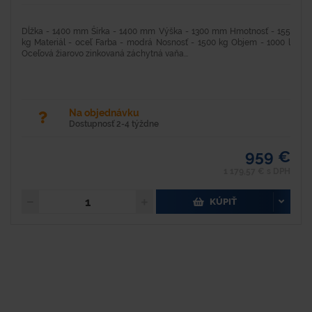
Dĺžka - 1400 mm Šírka - 1400 mm Výška - 1300 mm Hmotnosť - 155
kg Materiál - oceľ Farba - modrá Nosnosť - 1500 kg Objem - 1000 l
Oceľová žiarovo zinkovaná záchytná vaňa...
Na objednávku
Dostupnosť 2-4 týždne
959 €
1 179,57 € s DPH
KÚPIŤ