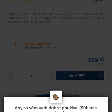
3576-Z
Dĺžka - 1 400 mm Šírka - 800 mm Výška 1 300 mm Hmotnosť - 114 kg
Materiál - oceľ Farba - modrá Povrchová úprava - žiarovo zinkovaná
Nosnosť - 1 200 kg Objem - 220...
Na objednávku
Dostupnosť 2-4 týždne
599 €
736,77 € s DPH
KÚPIŤ
Aby sa vám web dobre používal (Súhlas s