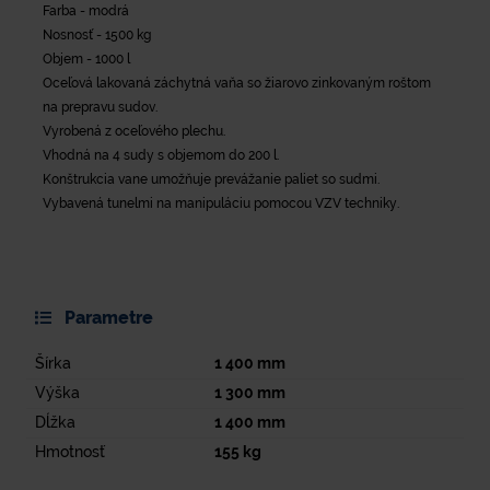
Farba - modrá
Nosnosť - 1500 kg
Objem - 1000 l
Oceľová lakovaná záchytná vaňa so žiarovo zinkovaným roštom
na prepravu sudov.
Vyrobená z oceľového plechu.
Vhodná na 4 sudy s objemom do 200 l.
Konštrukcia vane umožňuje prevážanie paliet so sudmi.
Vybavená tunelmi na manipuláciu pomocou VZV techniky.
Parametre
Šírka
1 400
mm
Výška
1 300
mm
Dĺžka
1 400
mm
Hmotnosť
155
kg