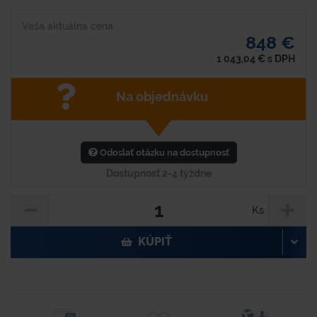
Vaša aktuálna cena
848 €
1 043,04
€
s DPH
Na objednávku
Odoslať otázku na dostupnosť
Dostupnosť 2-4 týždne
Ks
KÚPIŤ