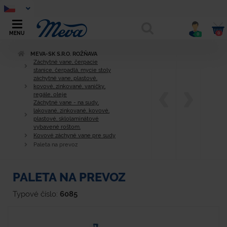
0
MENU
0
MEVA-SK S.R.O. ROŽŇAVA
Záchytné vane, čerpacie
stanice, čerpadlá, mycie stoly
záchytné vane, plastové,
kovové, zinkované, vaničky,
regále, oleje
Záchytné vane - na sudy,
lakované, zinkované, kovové,
plastové, sklolaminátové
vybavené roštom.
Kovové záchyné vane pre sudy
Paleta na prevoz
PALETA NA PREVOZ
Typové číslo:
6085