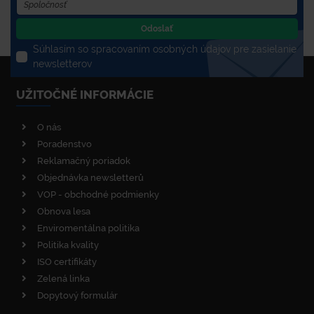
Odoslať
Súhlasím so spracovaním osobných údajov pre zasielanie
newsletterov
UŽITOČNÉ INFORMÁCIE
O nás
Poradenstvo
Reklamačný poriadok
Objednávka newsletterů
VOP - obchodné podmienky
Obnova lesa
Enviromentálna politika
Politika kvality
ISO certifikáty
Zelená linka
Dopytový formulár