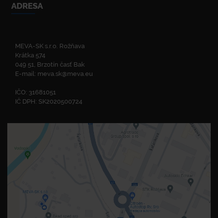
ADRESA
MEVA-SK s.r.o. Rožňava
Krátka 574
049 51, Brzotín časť Bak
E-mail:
meva.sk@meva.eu
IČO: 31681051
IČ DPH: SK2020500724