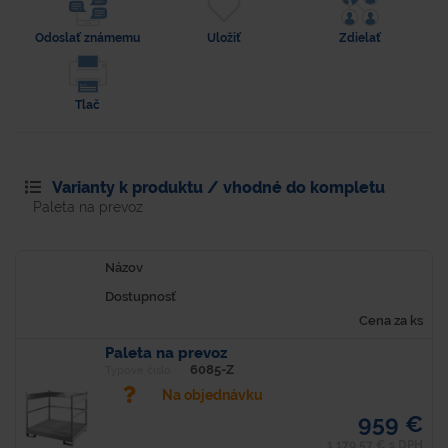
Odoslať známemu
Uložiť
Zdielať
Tlač
Varianty k produktu / vhodné do kompletu
Paleta na prevoz
Názov
Dostupnosť
Cena za ks
Paleta na prevoz
6085-Z
Typové číslo
Na objednávku
959 €
1 179,57 € s DPH