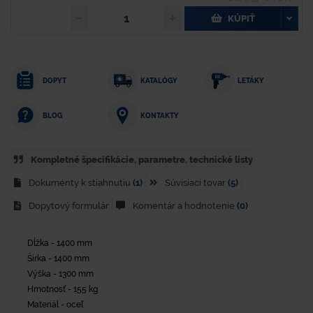
KÚPIŤ
DOPYT
KATALÓGY
LETÁKY
KONTAKTY
BLOG
Kompletné špecifikácie, parametre. technické listy
Dokumenty k stiahnutiu
(1)
Súvisiaci tovar
(5)
Dopytový formulár
Komentár a hodnotenie
(0)
Dĺžka - 1400 mm
Šírka - 1400 mm
Výška - 1300 mm
Hmotnosť - 155 kg
Materiál - oceľ