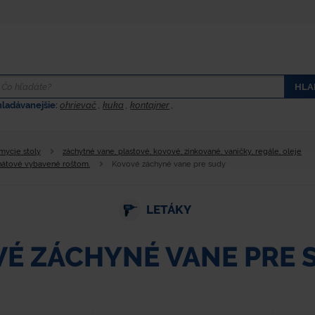
HLA
hladávanejšie:
ohrievač
,
kuka
,
kontajner
,
 mycie stoly
záchytné vane, plastové, kovové, zinkované, vaničky, regále, oleje
inátové vybavené roštom.
Kovové záchyné vane pre sudy
LETÁKY
É ZÁCHYNÉ VANE PRE 