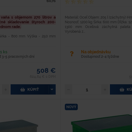
6076
 vaňa s objemom 270 litrov a
Materiál: Oceľ Objem: 205 l (záchytný) H
né skladovanie štyroch 200-
Nosnosť: 1200 kg Šírka: 600 mm Dĺžka: 
jednom rade.
1300 mm Oceľová záchytná paleta
Vyrobená z...
Šírka - 800 mm Výška - 250 mm
 Materiál - oceľ Farba - modrá
lakovaním syntetikou Nosnosť - 1
..
1 ks
Na objednávku
 3-5 pracovných dní
Dostupnosť 2-4 týždne
508 €
624,84 € s DPH
5
KÚPIŤ
KÚ
NOVÝ