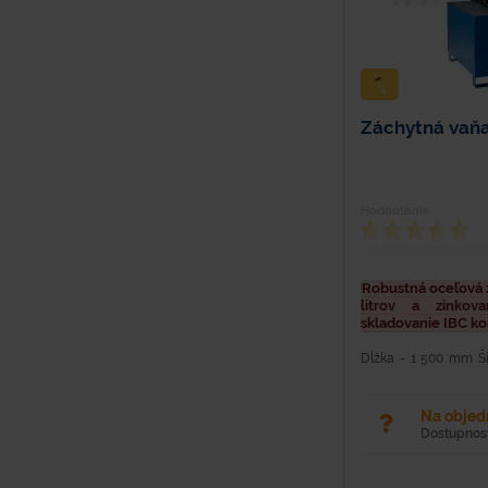
Záchytná vaň
Hodnotenie
Robustná oceľová 
litrov a zinko
skladovanie IBC ko
Dĺžka - 1 500 mm Š
Hmotnosť - 172 kg
Povrchová úprava - 
500 kg Objem - 1 000.
Na obje
Dostupnosť