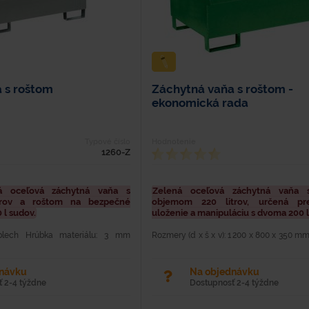
 s roštom
Záchytná vaňa s roštom -
ekonomická rada
Typové číslo
Hodnotenie
1260-Z
ná oceľová záchytná vaňa s
Zelená oceľová záchytná vaňa 
trov a roštom na bezpečné
objemom 220 litrov, určená pr
 l sudov.
uloženie a manipuláciu s dvoma 200 l
 plech Hrúbka materiálu: 3 mm
Rozmery (d x š x v): 1 200 x 800 x 350 mm
sť: 68 kg Nosnosť: 600 kg Dĺžka:
Hrúbka materiálu (mm): 2 Hmotnosť (kg
0 mm Výška: 250/350 mm Oceľová
(kg): 600 Farba: Zelená Vyrobená z oceľ
hrúbkou...
dnávku
Na objednávku
 2-4 týždne
Dostupnosť 2-4 týždne