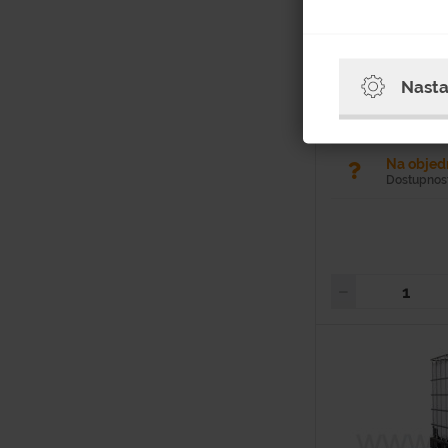
Materiál: Oceľový
Objem: 220 l Hmotnosť
200 mm Dĺžka: 1 
Nasta
Oceľová žiarovo...
Na obje
Dostupnosť