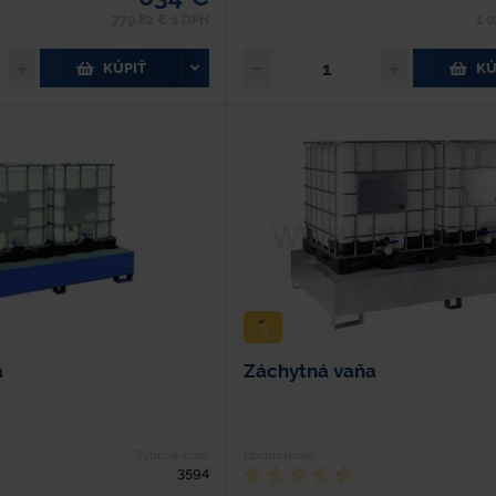
779,82 € s DPH
1 0
KÚPIŤ
KÚ
a
Záchytná vaňa
Typové číslo
Hodnotenie
3594