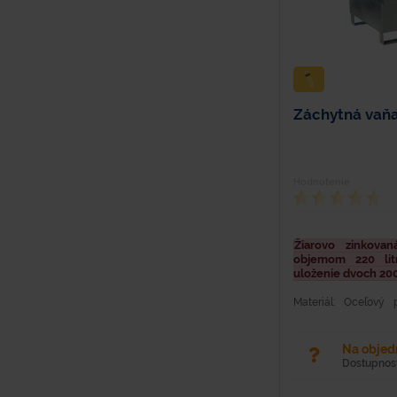
Záchytná vaňa
Hodnotenie
Žiarovo zinkova
objemom 220 li
uloženie dvoch 200
Materiál: Oceľový
Objem: 220 l Hmotno
1200 mm Šírka: 80
žiarovo zinkovaná...
Na obje
Dostupnosť