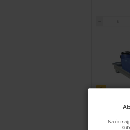
Záchytná vaňa
Ab
Na čo naj
Hodnotenie
súb