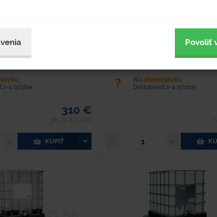
 plech Hrúbka materiálu: 3 mm
Dĺžka - 1 400 mm Šírka - 800 mm Vý
: 62 kg Nosnosť: 1 200 kg Šírka: 1
Hmotnosť - 114 kg Materiál - oceľ F
200 mm Výška: 160/260 mm -
Povrchová úprava - lakovaná práš
venia
Povoliť 
Nosnosť - 1 200 kg Objem - 220...
dnávku
Na objednávku
 2-4 týždne
Dostupnosť 2-4 týždne
310 €
381,30 € s DPH
7
KÚPIŤ
KÚ