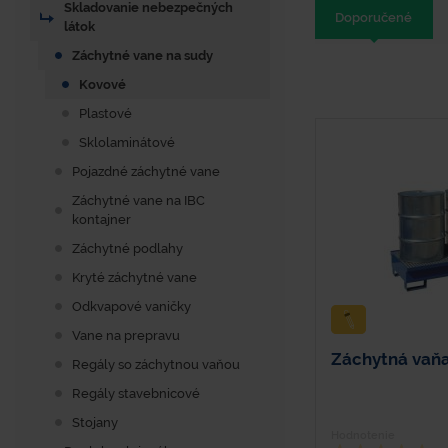
Skladovanie nebezpečných
Doporučené
látok
Záchytné vane na sudy
Kovové
Plastové
Sklolaminátové
Pojazdné záchytné vane
Záchytné vane na IBC
kontajner
Záchytné podlahy
Kryté záchytné vane
Odkvapové vaničky
Vane na prepravu
Záchytná vaň
Regály so záchytnou vaňou
Regály stavebnicové
Stojany
Hodnotenie