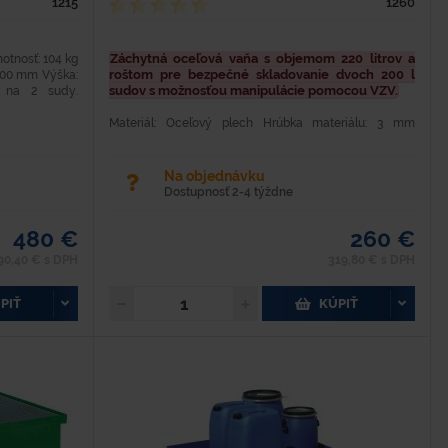
1215
1260
Záchytná oceľová vaňa s objemom 220 litrov a
motnosť: 104 kg
roštom pre bezpečné skladovanie dvoch 200 l
1200 mm Výška:
sudov s možnosťou manipulácie pomocou VZV.
 na 2 sudy.
Materiál: Oceľový plech Hrúbka materiálu: 3 mm
Objem: 220 l Hmotnosť: 66 kg Nosnosť: 600 kg Dĺžka: 1
200 mm Šríka: 800 mm Výška: 250/350 mm Oceľová
lakovaná záchytná...
Na objednávku
Dostupnosť 2-4 týždne
480 €
260 €
90,40 € s DPH
319,80 € s DPH
PIŤ
KÚPIŤ