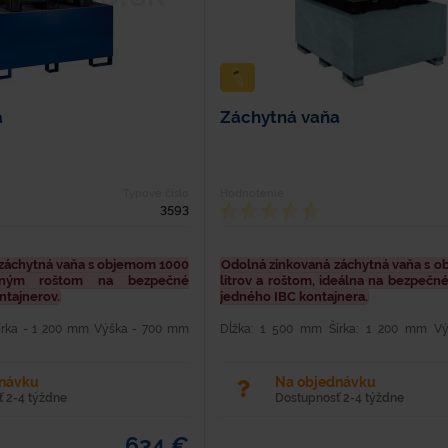
a
Záchytná vaňa
Typové číslo
Hodnotenie
3593
záchytná vaňa s objemom 1000
Odolná zinkovaná záchytná vaňa s 
vaným roštom na bezpečné
litrov a roštom, ideálna na bezpečn
ntajnerov.
jedného IBC kontajnera.
írka - 1 200 mm Výška - 700 mm
Dĺžka: 1 500 mm Šírka: 1 200 mm V
 Materiál - oceľ Farba - modrá
Hmotnosť: 174 kg Nosnosť: 1 500 kg O
lakovaná syntetikou Nosnosť - 1
Nosnosť: 3 000 kg Hrúbka plechu: 
..
žiarovo zinkovaná záchytná...
dnávku
Na objednávku
 2-4 týždne
Dostupnosť 2-4 týždne
634 €