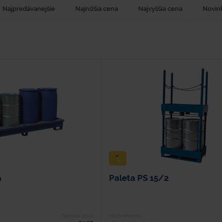
Najpredávanejšie
Najnižšia cena
Najvyššia cena
Novin
a
Paleta PS 15/2
Typové číslo
Hodnotenie