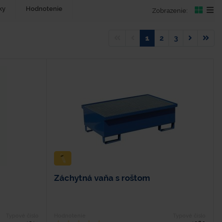
ky
Hodnotenie
Zobrazenie:
1
2
3
Záchytná vaňa s roštom
Typové číslo
Hodnotenie
Typové číslo