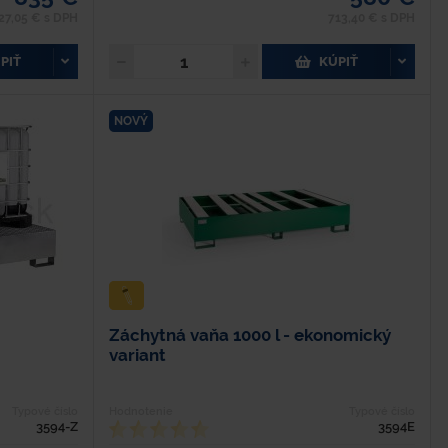
27,05 € s DPH
713,40 € s DPH
PIŤ
KÚPIŤ
NOVÝ
Záchytná vaňa 1000 l - ekonomický
variant
Typové číslo
Hodnotenie
Typové číslo
3594-Z
3594E