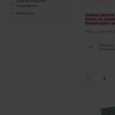
Doplnky olejového
hospodárstva
Mycie stoly
Oceľová záchytná
roštom na bezpeč
litrových sudov v 
Dĺžka - 2 500 mm 
Hmotnosť - 115 kg
Povrchová úprava - 
200 kg Objem - 270 l -.
Skladom 
Dostupnosť