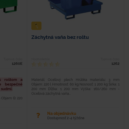
Záchytná vaňa bez roštu
Typové číslo
Hodnotenie
Typové číslo
1260E
1262
s roštom a
Materiál: Oceľový plech Hrúbka materiálu: 3 mm
e bezpečné
Objem: 220 l Hmotnosť: 60 kg Nosnosť: 1 200 kg Šírka: 1
 sudmi.
200 mm Dĺžka: 1 200 mm Výška: 160/260 mm -
Oceľová záchytná vaňa...
 Objem (l): 220
): 54 Nosnosť
ového plechu s
Na objednávku
Dostupnosť 2-4 týždne