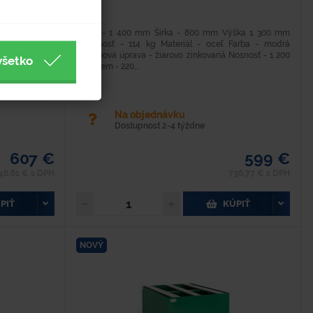
ška 1 300 mm
Dĺžka - 1 400 mm Šírka - 800 mm Výška 1 300 mm
arba - modrá
Hmotnosť - 114 kg Materiál - oceľ Farba - modrá
kovou farbou
Povrchová úprava - žiarovo zinkovaná Nosnosť - 1 200
všetko
kg Objem - 220...
Na objednávku
Dostupnosť 2-4 týždne
607 €
599 €
46,61 € s DPH
736,77 € s DPH
PIŤ
KÚPIŤ
NOVÝ