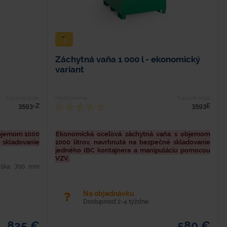
Záchytná vaňa 1 000 l - ekonomický
variant
Typové číslo
Hodnotenie
Typové číslo
3593-Z
3593E
objemom 1000
Ekonomická oceľová záchytná vaňa s objemom
é skladovanie
1000 litrov, navrhnutá na bezpečné skladovanie
jedného IBC kontajnera a manipuláciu pomocou
VZV.
ýška: 700 mm
bjem: 1 000 l
Dĺžka - 1 200 mm Šírka - 1 500 mm Výška - 700 mm
3 mm Oceľová
Hmotnosť - 172 kg Materiál - oceľ Farba - zelená RAL
6029 Nosnosť - 1 500 kg Objem - 1 000 l Hrúbka
Na objednávku
materiálu - 3...
Dostupnosť 2-4 týždne
835 €
580 €