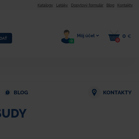
Katalogy
Letáky
Dopytový formulár
Blog
Kontakty
0
Môj účet
€
DAŤ
0
0
BLOG
KONTAKTY
SUDY