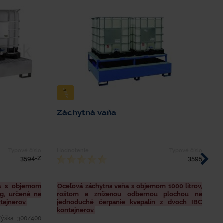
Záchytná vaňa
Z
Typové číslo
Hodnotenie
Typové číslo
H
3594-Z
3595
ňa s objemom
Oceľová záchytná vaňa s objemom 1000 litrov,
R
g, určená na
roštom a zníženou odbernou plochou na
1
tajnerov.
jednoduché čerpanie kvapalín z dvoch IBC
d
kontajnerov.
Výška: 300/400
D