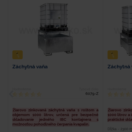
Záchytná vaňa
Záchytná 
Hodnotenie
Typové číslo
Hodnotenie
6079-Z
Žiarovo zinkovaná záchytná vaňa s roštom a
Žiarovo zin
objemom 1000 litrov, určená pre bezpečné
1000 litrov 
skladovanie jedného IBC kontajnera s
praktické skl
možnosťou pohodlného čerpania kvapalín.
Dĺžka - 2300 