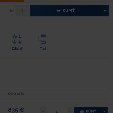
KÚPIŤ
Ks
Zdielať
Tlač
Cena za ks
835 €
KÚPIŤ