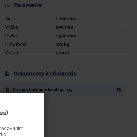
Parametre
Šírka
1 200
mm
Výška
700
mm
Dĺžka
1 500
mm
Hmotnosť
172
kg
Objem
1 000
l
Dokumenty k stiahnutiu
Strana v tlačenom katalógu: 143
es)
pracovaním
ko".