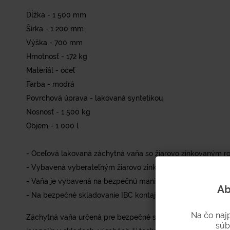
Dĺžka - 1 500 mm
Šírka - 1 200 mm
Výška - 700 mm
Hmotnosť - 172 kg
Materiál - oceľ
Farba - modrá
Povrchová úprava - lakovaná syntetikou
Nosnosť - 1 500 kg
Objem - 1 000 l
- Oceľová lakovaná záchytná vaňa so žiarovo zinkovaným ro
- Vybavená vyberateľným žiarovo zinkovaným roštom.
- Vaňa je vybavená na bezpečnú manipuláciu pomocou vyso
Ab
- Na bezpečné skladovanie IBC kontajnerov s objemom do 1
Na čo naj
Záchytná vaňa určená pre bezpečné skladovanie a manipulá
súb