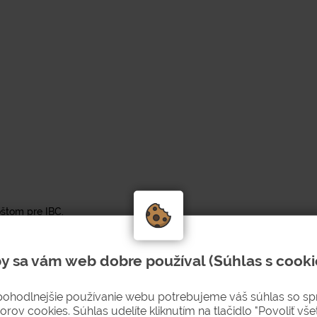
štom pre IBC.
kozdvižného vozíka.
y sa vám web dobre používal (Súhlas s cooki
 000 l.
pohodlnejšie používanie webu potrebujeme váš súhlas so s
ciu s IBC kontajnermi ponúka spoľahlivú ochranu pred únikmi
orov cookies. Súhlas udelíte kliknutím na tlačidlo "Povoliť všet