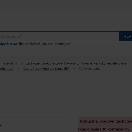
HLA
hladávanejšie:
ohrievač
,
kuka
,
kontajner
,
 mycie stoly
záchytné vane, plastové, kovové, zinkované, vaničky, regále, oleje
aminátové
Kovové záchytné vane pre IBC
Záchytná vaňa
Robustná oceľová záchytn
skladovanie IBC kontajnerov.