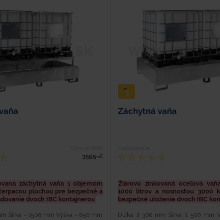
vaňa
Záchytná vaňa
Typové číslo
Hodnotenie
3595-Z
kovaná záchytná vaňa s objemom
Žiarovo zinkovaná oceľová va
a čerpacou plochou pre bezpečné a
1000 litrov a nosnosťou 3000 k
adovanie dvoch IBC kontajnerov.
bezpečné uloženie dvoch IBC kon
mm Šírka - 1500 mm Výška - 650 mm
Dĺžka: 2 300 mm Šírka: 1 500 mm 