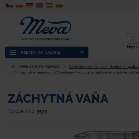
VÝROBKY PREVERENÉ GENERÁCIAMI
Najvy
VŠETKY KATEGÓRIE
MEVA-SK S.R.O. ROŽŇAVA
Záchytné vane, čerpacie stanice, čerpadlá,
Záchytné vane pod IBC kontajner - kovové, pozinkované, plastové, sklol
ZÁCHYTNÁ VAŇA
Typové číslo:
3593