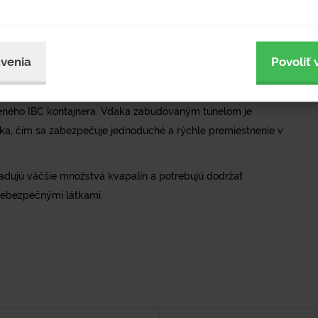
kach. S rozmermi 1500 × 1200 × 700 mm a objemom 1000 litrov
ontajnera s objemom do 1000 l.
vo upravená lakovaním syntetickou farbou v modrom prevedení.
venia
Povoliť 
aným roštom, ktorý umožňuje bezpečné uloženie kontajnera,
lneného IBC kontajnera. Vďaka zabudovaným tunelom je
a, čím sa zabezpečuje jednoduché a rýchle premiestnenie v
ladujú väčšie množstvá kvapalín a potrebujú dodržať
nebezpečnými látkami.