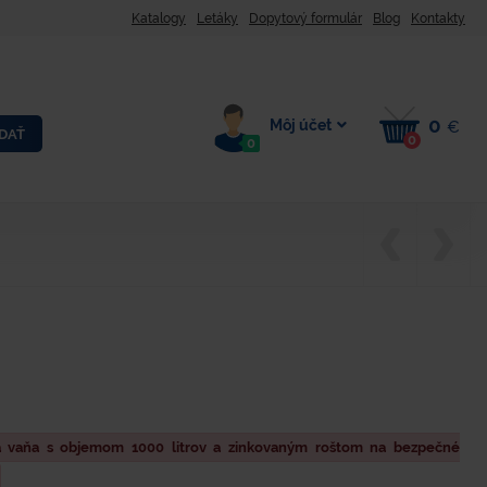
Katalogy
Letáky
Dopytový formulár
Blog
Kontakty
0
Môj účet
€
DAŤ
0
0
á vaňa s objemom 1000 litrov a zinkovaným roštom na bezpečné