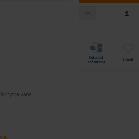
Odoslať
Uložiť
známemu
Záchytná vaňa
ávku