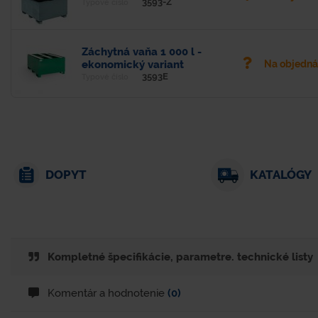
3593-Z
Typové číslo
Záchytná vaňa 1 000 l -
ekonomický variant
Na objedn
3593E
Typové číslo
DOPYT
KATALÓGY
Kompletné špecifikácie, parametre. technické listy
Komentár a hodnotenie
(0)