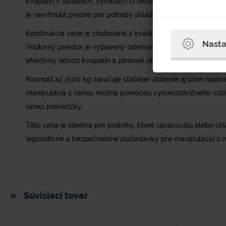
kvapalín v skladoch, výrobách či technologických prevádz
je navrhnutá presne pre potreby skladovania jedného IBC k
Konštrukcia vane je zhotovená z kvalitnej ocele a povrcho
Nasta
Vnútorný priestor je vybavený odnímateľným žiarovo zinkov
efektívny odvod kvapalín a zároveň uľahčuje čistenie vane.
Nosnosť až 1500 kg zaručuje stabilné uloženie aj plne nap
manipulácia s vaňou možná pomocou vysokozdvižného vozík
rámci prevádzky.
Táto vaňa je ideálna pre podniky, ktoré spracúvajú alebo sk
legislatívne a bezpečnostné požiadavky pre manipuláciu s 
Súvisiaci tovar