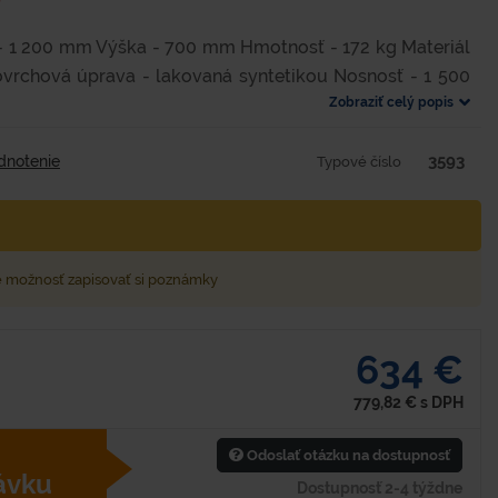
 - 1 200 mm Výška - 700 mm Hmotnosť - 172 kg Materiál
ovrchová úprava - lakovaná syntetikou Nosnosť - 1 500
Zobraziť celý popis
3593
dnotenie
Typové číslo
e možnosť zapisovať si poznámky
634 €
779,82
€
s DPH
Odoslať otázku na dostupnosť
ávku
Dostupnosť 2-4 týždne