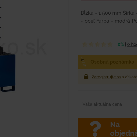
Dĺžka - 1 500 mm Šírka
- oceľ Farba - modrá P
kg Objem - 1 000...
0%
|
0 ho
Osobná poznámka
Zaregistrujte sa
a získat
Vaša aktuálna cena
Na
objedn