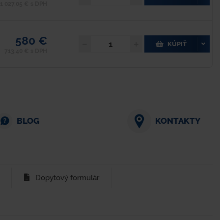
1 027,05 € s DPH
580 €
KÚPIŤ
713,40 € s DPH
BLOG
KONTAKTY
Dopytový formulár