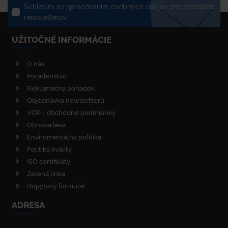
Súhlasím so spracovaním osobných údajov pre zasielanie
newsletterov
UŽITOČNÉ INFORMÁCIE
O nás
Poradenstvo
Reklamačný poriadok
Objednávka newsletterů
VOP - obchodné podmienky
Obnova lesa
Enviromentálna politika
Politika kvality
ISO certifikáty
Zelená linka
Dopytový formulár
ADRESA