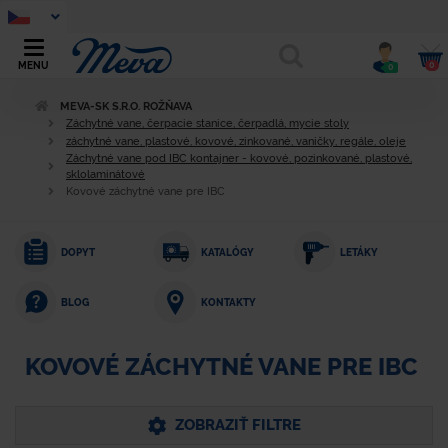
0
MENU
0
MEVA-SK S.R.O. ROŽŇAVA
Záchytné vane, čerpacie stanice, čerpadlá, mycie stoly
záchytné vane, plastové, kovové, zinkované, vaničky, regále, oleje
Záchytné vane pod IBC kontajner - kovové, pozinkované, plastové,
sklolaminátové
Kovové záchytné vane pre IBC
DOPYT
KATALÓGY
LETÁKY
KONTAKTY
BLOG
KOVOVÉ ZÁCHYTNÉ VANE PRE IBC
ZOBRAZIŤ FILTRE