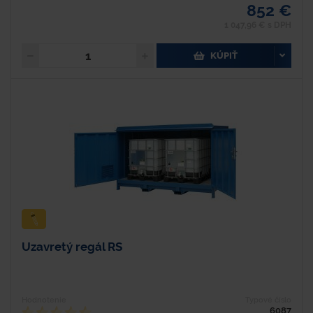
852 €
1 047,96 € s DPH
KÚPIŤ
Uzavretý regál RS
Hodnotenie
Typové číslo
6087