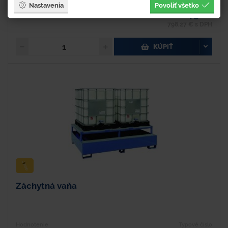
Nastavenia
Povoliť všetko
649 €
798,27 € s DPH
KÚPIŤ
Záchytná vaňa
Hodnotenie
Typové číslo