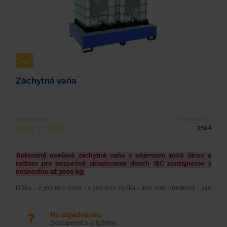
Záchytná vaňa
Hodnotenie
Typové číslo
3594
Robustná oceľová záchytná vaňa s objemom 1000 litrov a
roštom pre bezpečné skladovanie dvoch IBC kontajnerov s
nosnosťou až 3000 kg.
Dĺžka - 2 300 mm Šírka - 1 500 mm Výška - 400 mm Hmotnosť - 240
kg Nosnosť - 3 000 kg Objem - 1 000 l Materiál - oceľ Farba - modrá
Povrchová úprava - lakovaná...
Na objednávku
Dostupnosť 2-4 týždne