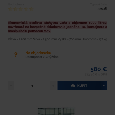
Hodnotenie
Typové číslo
3593E
Ekonomická oceľová záchytná vaňa s objemom 1000 litrov,
navrhnutá na bezpečné skladovanie jedného IBC kontajnera a
manipuláciu pomocou VZV.
Dĺžka - 1 200 mm Šírka - 1 500 mm Výška - 700 mm Hmotnosť - 172 kg
Materiál - oceľ Farba - zelená RAL 6029 Nosnosť - 1 500 kg Objem - 1
000 l Hrúbka materiálu - 3...
Na objednávku
Dostupnosť 2-4 týždne
580 €
713,40 € s DPH
KÚPIŤ