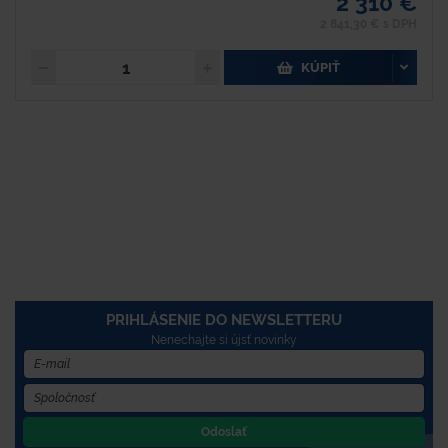
2 310 €
2 841,30 € s DPH
KÚPIŤ
PRIHLÁSENIE DO NEWSLETTERU
Nenechajte si újsť novinky
Odoslať