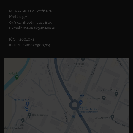
MEVA-SK s.r.o. Rožňava
Krátka 574
049 51, Brzotín časť Bak
E-mail:
meva.sk@meva.eu
IČO: 31681051
IČ DPH: SK2020500724