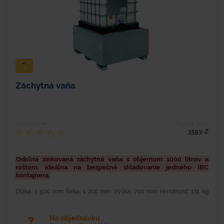
Záchytná vaňa
Hodnotenie
Typové číslo
3593-Z
Odolná zinkovaná záchytná vaňa s objemom 1000 litrov a
roštom, ideálna na bezpečné skladovanie jedného IBC
kontajnera.
Dĺžka: 1 500 mm Šírka: 1 200 mm Výška: 700 mm Hmotnosť: 174 kg
Nosnosť: 1 500 kg Objem: 1 000 l Nosnosť: 3 000 kg Hrúbka plechu: 3
mm Oceľová žiarovo zinkovaná záchytná...
Na objednávku