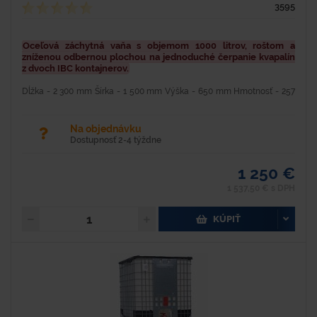
3595
Oceľová záchytná vaňa s objemom 1000 litrov, roštom a
zníženou odbernou plochou na jednoduché čerpanie kvapalín
z dvoch IBC kontajnerov.
Dĺžka - 2 300 mm Šírka - 1 500 mm Výška - 650 mm Hmotnosť - 257
kg Materiál - oceľ Farba - modrá Povrchová úprava - lakovaná
syntetikou Nosnosť - 2 500 kg Objem - 1 000...
Na objednávku
Dostupnosť 2-4 týždne
1 250 €
1 537,50 € s DPH
KÚPIŤ