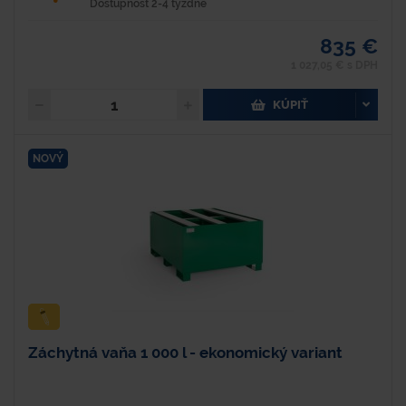
Dostupnosť 2-4 týždne
835 €
1 027,05 € s DPH
KÚPIŤ
NOVÝ
Záchytná vaňa 1 000 l - ekonomický variant