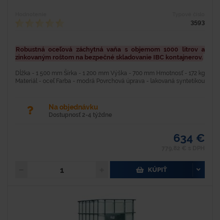
Hodnotenie
Typové číslo
3593
Robustná oceľová záchytná vaňa s objemom 1000 litrov a
zinkovaným roštom na bezpečné skladovanie IBC kontajnerov.
Dĺžka - 1 500 mm Šírka - 1 200 mm Výška - 700 mm Hmotnosť - 172 kg
Materiál - oceľ Farba - modrá Povrchová úprava - lakovaná syntetikou
Nosnosť - 1 500 kg Objem - 1 000...
Na objednávku
Dostupnosť 2-4 týždne
634 €
779,82 € s DPH
KÚPIŤ