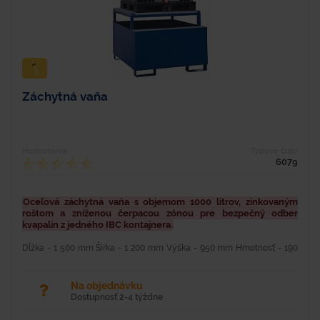
Záchytná vaňa
Hodnotenie
Typové číslo
6079
Oceľová záchytná vaňa s objemom 1000 litrov, zinkovaným
roštom a zníženou čerpacou zónou pre bezpečný odber
kvapalín z jedného IBC kontajnera.
Dĺžka - 1 500 mm Šírka - 1 200 mm Výška - 950 mm Hmotnosť - 190
kg Materiál - oceľ Farba - modrá Povrchová úprava - lakovaním
syntetikou Nosnosť - 1 500 kg Objem - 1 000...
Na objednávku
Dostupnosť 2-4 týždne