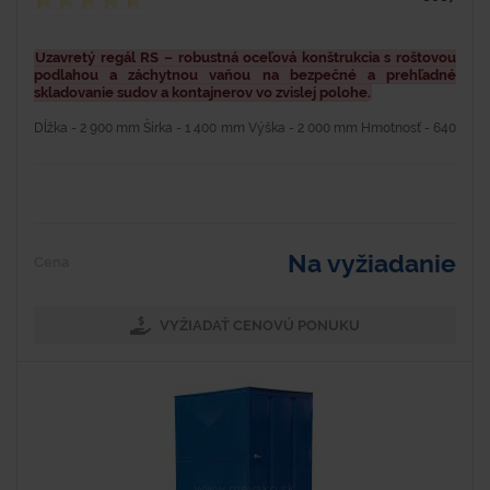
Uzavretý regál RS – robustná oceľová konštrukcia s roštovou
podlahou a záchytnou vaňou na bezpečné a prehľadné
skladovanie sudov a kontajnerov vo zvislej polohe.
Dĺžka - 2 900 mm Šírka - 1 400 mm Výška - 2 000 mm Hmotnosť - 640
kg Materiál - oceľ Farba - modrá Povrchová úprava - lakovaním
práškovou farbou Nosnosť - 3 600 kg Objem -...
Na vyžiadanie
Cena
VYŽIADAŤ CENOVÚ PONUKU