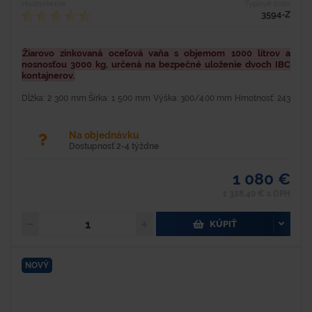
Hodnotenie
Typové číslo
3594-Z
Žiarovo zinkovaná oceľová vaňa s objemom 1000 litrov a
nosnosťou 3000 kg, určená na bezpečné uloženie dvoch IBC
kontajnerov.
Dĺžka: 2 300 mm Šírka: 1 500 mm Výška: 300/400 mm Hmotnosť: 243
kg Nosnosť: 3 000 kg Hrúbka plechu: 3 mm Objem: 1 000 l Oceľová
žiarovo zinkovaná záchytná vaňa pre...
Na objednávku
Dostupnosť 2-4 týždne
1 080 €
1 328,40 € s DPH
KÚPIŤ
NOVÝ