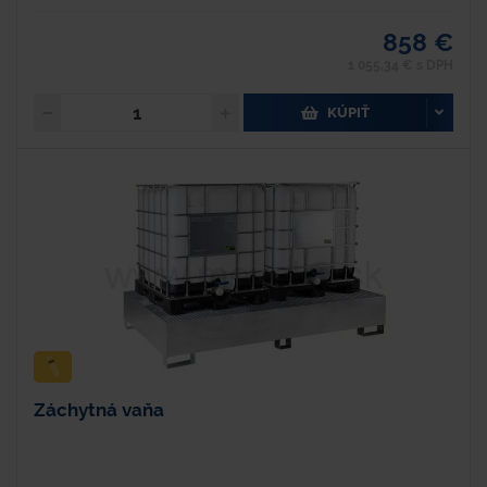
858 €
1 055,34 € s DPH
KÚPIŤ
Záchytná vaňa