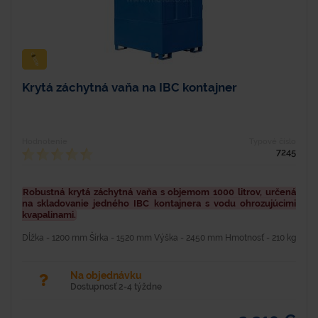
Krytá záchytná vaňa na IBC kontajner
Hodnotenie
Typové číslo
7245
Robustná krytá záchytná vaňa s objemom 1000 litrov, určená
na skladovanie jedného IBC kontajnera s vodu ohrozujúcimi
kvapalinami.
Dĺžka - 1200 mm Šírka - 1520 mm Výška - 2450 mm Hmotnosť - 210 kg
Materiál - oceľ Objem - 1000 l Farba - modrá Nosnosť - 1200 kg
Povrchová úprava - lakovaním práškovou...
Na objednávku
Dostupnosť 2-4 týždne