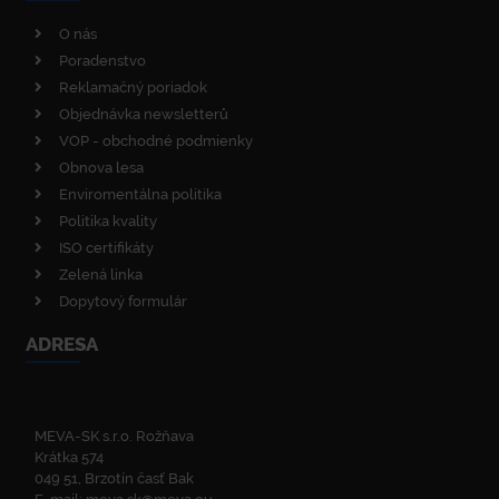
O nás
Poradenstvo
Reklamačný poriadok
Objednávka newsletterů
VOP - obchodné podmienky
Obnova lesa
Enviromentálna politika
Politika kvality
ISO certifikáty
Zelená linka
Dopytový formulár
ADRESA
MEVA-SK s.r.o. Rožňava
Krátka 574
049 51, Brzotín časť Bak