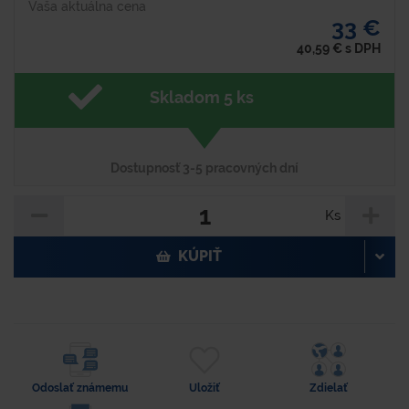
Vaša aktuálna cena
33 €
40,59
€
s DPH
Skladom 5 ks
Dostupnosť 3-5 pracovných dní
Ks
KÚPIŤ
Odoslať známemu
Uložiť
Zdielať