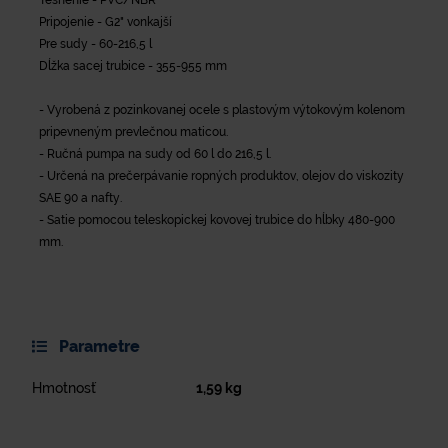
Pripojenie - G2" vonkajší
Pre sudy - 60-216,5 l
Dĺžka sacej trubice - 355-955 mm
- Vyrobená z pozinkovanej ocele s plastovým výtokovým kolenom
pripevneným prevlečnou maticou.
- Ručná pumpa na sudy od 60 l do 216,5 l.
- Určená na prečerpávanie ropných produktov, olejov do viskozity
SAE 90 a nafty.
- Satie pomocou teleskopickej kovovej trubice do hĺbky 480-900
mm.
Parametre
Hmotnosť
1,59
kg