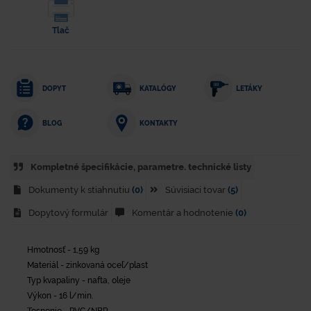
Tlač
DOPYT
KATALÓGY
LETÁKY
KONTAKTY
BLOG
Kompletné špecifikácie, parametre. technické listy
Dokumenty k stiahnutiu
(0)
Súvisiaci tovar
(5)
Dopytový formulár
Komentár a hodnotenie
(0)
Hmotnosť - 1,59 kg
Materiál - zinkovaná oceľ/plast
Typ kvapaliny - nafta, oleje
Výkon - 16 l/min.
Tesnenie - PVC/NBR