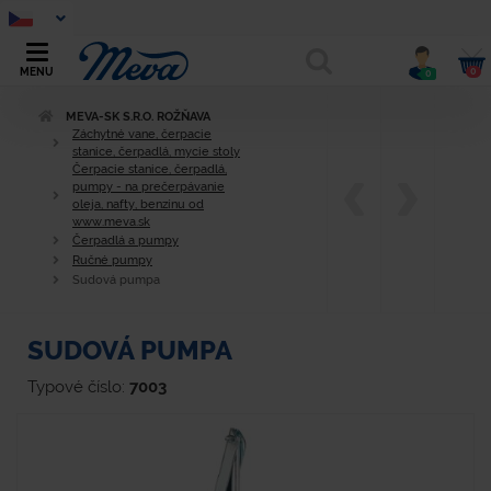
0
MENU
0
MEVA-SK S.R.O. ROŽŇAVA
Záchytné vane, čerpacie
stanice, čerpadlá, mycie stoly
Čerpacie stanice, čerpadlá,
pumpy - na prečerpávanie
oleja, nafty, benzínu od
www.meva.sk
Čerpadlá a pumpy
Ručné pumpy
Sudová pumpa
SUDOVÁ PUMPA
Typové číslo:
7003