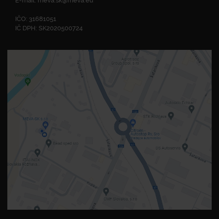
E-mail:
meva.sk@meva.eu
IČO: 31681051
IČ DPH: SK2020500724