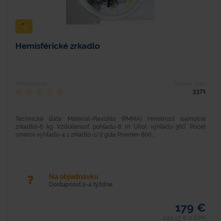
Hemisférické zrkadlo
Hodnotenie
Typové číslo
3371
Technické dáta Materiál-Plexisklo (PMMA) Hmotnosť (samotné
zrkadlo)-6 kg Vzdialenosť pohľadu-8 m Uhol výhľadu-360° Počet
smerov výhľadu-4 1 zrkadlo-1/2 gule Priemer-800...
Na objednávku
Dostupnosť 2-4 týždne
179 €
220,17 € s DPH