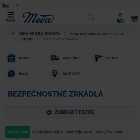
0
MENU
0
MEVA-SK S.R.O. ROŽŇAVA
Vybavenie miest a obcí - mobiliár
Zrkadlá
Bezpečnostné zrkadlá
DOPYT
KATALÓGY
LETÁKY
KONTAKTY
BLOG
BEZPEČNOSTNÉ ZRKADLÁ
ZOBRAZIŤ FILTRE
Doporučené
Najpredávanejšie
Najnižšia cena
Najvyššia cena