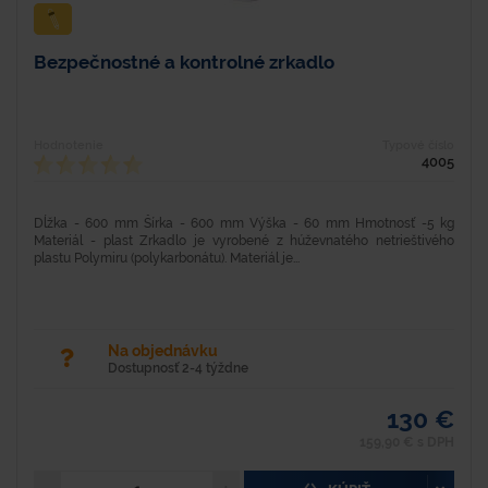
Bezpečnostné a kontrolné zrkadlo
Hodnotenie
Typové číslo
4005
Dĺžka - 600 mm Šírka - 600 mm Výška - 60 mm Hmotnosť -5 kg
Materiál - plast Zrkadlo je vyrobené z húževnatého netrieštivého
plastu Polymiru (polykarbonátu). Materiál je...
Na objednávku
Dostupnosť 2-4 týždne
130 €
159,90 € s DPH