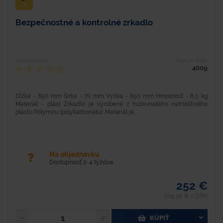
Bezpečnostné a kontrolné zrkadlo
Hodnotenie
Typové číslo
4009
Dĺžka - 850 mm Šírka - 70 mm Výška - 650 mm Hmotnosť - 8,5 kg
Materiál - plast Zrkadlo je vyrobené z húževnatého netrieštivého
plastu Polymiru (polykarbonátu). Materiál je...
Na objednávku
Dostupnosť 2-4 týždne
252 €
309,96 € s DPH
KÚPIŤ