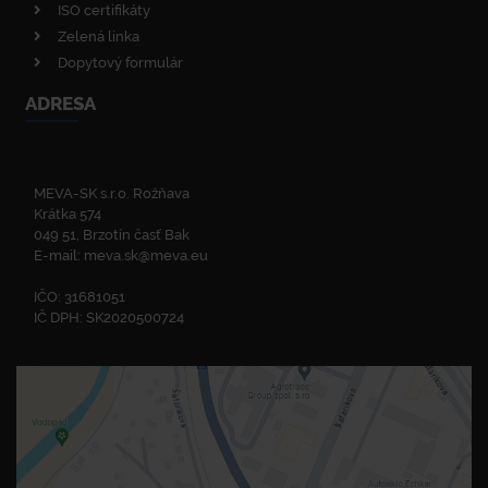
ISO certifikáty
Zelená linka
Dopytový formulár
ADRESA
MEVA-SK s.r.o. Rožňava
Krátka 574
049 51, Brzotín časť Bak
E-mail:
meva.sk@meva.eu
IČO: 31681051
IČ DPH: SK2020500724