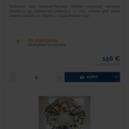
Technické dáta Materiál-Plexisklo (PMMA) Hmotnosť (samotné
zrkadlo)-4 kg Vzdialenosť pohľadu-6 m Uhol výhľadu-360° Počet
smerov výhľadu-4 1 zrkadlo-1/2 gule Priemer-600...
Na objednávku
Dostupnosť 2-4 týždne
156 €
191,88 € s DPH
KÚPIŤ