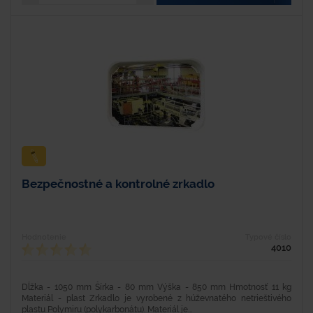
Bezpečnostné a kontrolné zrkadlo
Hodnotenie
Typové číslo
4010
Dĺžka - 1050 mm Šírka - 80 mm Výška - 850 mm Hmotnosť 11 kg
Materiál - plast Zrkadlo je vyrobené z húževnatého netrieštivého
plastu Polymiru (polykarbonátu). Materiál je...