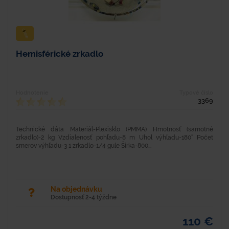
Hemisférické zrkadlo
Hodnotenie
Typové číslo
3369
Technické dáta Materiál-Plexisklo (PMMA) Hmotnosť (samotné
zrkadlo)-2 kg Vzdialenosť pohľadu-8 m Uhol výhľadu-180° Počet
smerov výhľadu-3 1 zrkadlo-1/4 gule Šírka-800...
Na objednávku
Dostupnosť 2-4 týždne
110 €