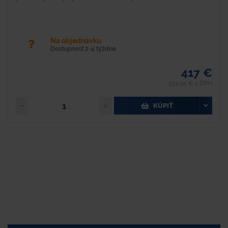
Na objednávku
Dostupnosť 2-4 týždne
417 €
512,91 € s DPH
KÚPIŤ