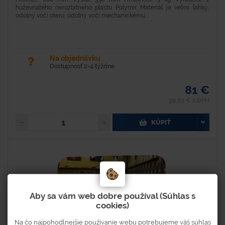
húževnatého nerozbitného plastu Polymir. Materiál je veľmi ľahký,
odolný voči oteru, odolný voči mechanickému...
Na objednávku
Dostupnosť 2-4 týždne
81 €
99,63 € s DPH
KÚPIŤ
Aby sa vám web dobre používal (Súhlas s
cookies)
Na čo najpohodlnejšie používanie webu potrebujeme váš súhlas