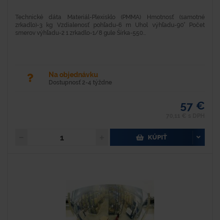
Technické dáta Materiál-Plexisklo (PMMA) Hmotnosť (samotné
zrkadlo)-3 kg Vzdialenosť pohľadu-6 m Uhol výhľadu-90° Počet
smerov výhľadu-2 1 zrkadlo-1/8 gule Šírka-550...
Na objednávku
Dostupnosť 2-4 týždne
57 €
70,11 € s DPH
KÚPIŤ