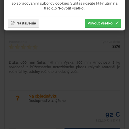
so spracovaním súborov cookies. Súhlas udelíte kliknutím na
tlačidlo "Povoliť všetko".
Zrkadlo na dohľad
Nastavenia
Povoliť všetko
Hodnotenie
Typové číslo
3375
Dĺžka: 600 mm Šírka: 330 mm Výška: 400 mm Hmotnosť? 2 kg
Vyrobené z húževnatého nerozbitného plastu Polymir. Materiál je
veľmi ľahký, odolný voči oteru, odolný voči...
Na objednávku
Dostupnosť 2-4 týždne
92 €
113,16 € s DPH