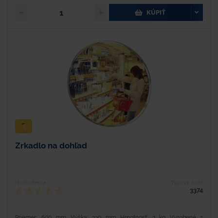
KÚPIŤ
Zrkadlo na dohľad
Hodnotenie
Typové číslo
3374
Priemer: 600 mm Výška: 330 mm Hmotnosť: 3 kg Vyrobené z