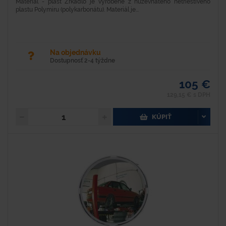
Materiál - plast Zrkadlo je vyrobené z húževnatého netrieštivého
plastu Polymiru (polykarbonátu). Materiál je...
Na objednávku
Dostupnosť 2-4 týždne
105 €
129,15 € s DPH
KÚPIŤ