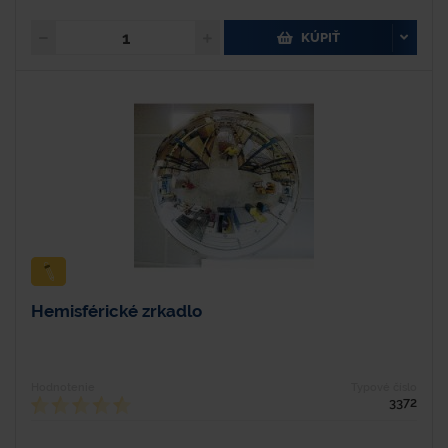
KÚPIŤ
Hemisférické zrkadlo
Hodnotenie
Typové číslo
3372