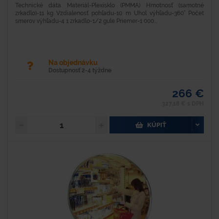
Technické dáta Materiál-Plexisklo (PMMA) Hmotnosť (samotné
zrkadlo)-11 kg Vzdialenosť pohľadu-10 m Uhol výhľadu-360° Počet
smerov výhľadu-4 1 zrkadlo-1/2 gule Priemer-1 000...
Na objednávku
Dostupnosť 2-4 týždne
266 €
327,18 € s DPH
KÚPIŤ