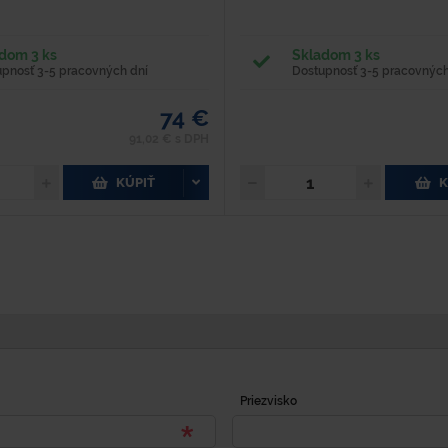
dom 3 ks
Skladom 3 ks
upnosť 3-5 pracovných dní
Dostupnosť 3-5 pracovných
74 €
91,02 € s DPH
KÚPIŤ
K
Priezvisko