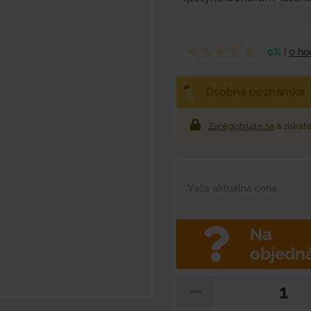
0%
|
0 ho
Osobná poznámka
Zaregistrujte sa
a získat
Vaša aktuálna cena
Na
objedn