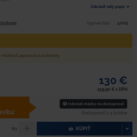
Zobraziť celý popis
4005
dnotenie
Typové číslo
e možnosť zapisovať si poznámky
130 €
159,90
€
s DPH
Odoslať otázku na dostupnosť
ávku
Dostupnosť 2-4 týždne
KÚPIŤ
Ks