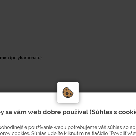
miru (polykarbonátu).
y sa vám web dobre používal (Súhlas s cooki
pohodlnejšie používanie webu potrebujeme váš súhlas so s
orov cookies. Súhlas udelíte kliknutím na tlačidlo "Povoliť všet