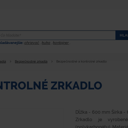
HLA
hladávanejšie:
ohrievač
,
kuka
,
kontajner
,
adlá
Bezpečnostné zrkadlá
Bezpečnostné a kontrolné zrkadlo
NTROLNÉ ZRKADLO
Dĺžka - 600 mm Šírka -
Zrkadlo je vyrobené
(polykarbonátu). Materiál 