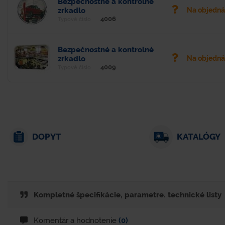
Bezpečnostné a kontrolné
zrkadlo
Na objedn
4006
Typové číslo
Bezpečnostné a kontrolné
zrkadlo
Na objedn
4009
Typové číslo
DOPYT
KATALÓGY
Kompletné špecifikácie, parametre. technické listy
Komentár a hodnotenie
(0)