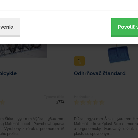
venia
Povoliť 
bicykle
Odhrňovač štandard
Typové číslo
Hodnotenie
3774
mm Šírka - 330 mm Výška - 3600 mm
Dĺžka - 1370 mm Šírka - 500 mm Hmo
kg Materiál - oceľ - Povrchová úprava
Materiál - drevo/plast Farba - modr
 - Vyrobený z rúrok s priemerom 16
a ergonomicky tvarovaný držiak 
o profilu...
plastu so spevneným...