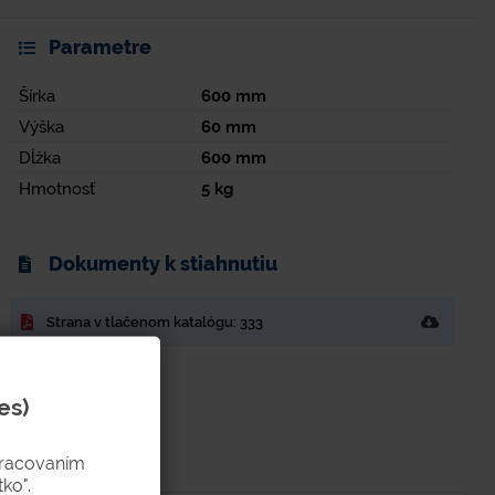
Parametre
Šírka
600
mm
Výška
60
mm
Dĺžka
600
mm
Hmotnosť
5
kg
Dokumenty k stiahnutiu
Strana v tlačenom katalógu: 333
es)
pracovaním
ko".