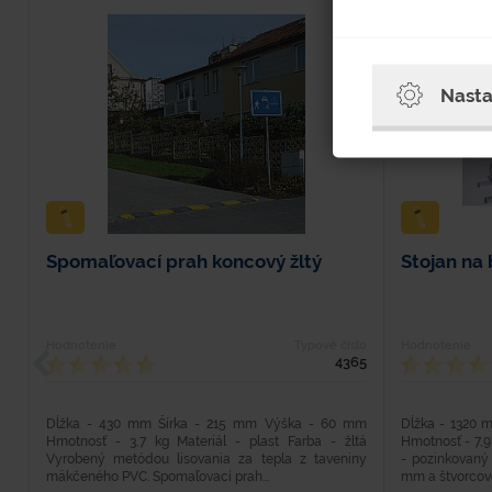
Nasta
Spomaľovací prah koncový žltý
Stojan na 
Hodnotenie
Typové číslo
Hodnotenie
4365
Dĺžka - 430 mm Šírka - 215 mm Výška - 60 mm
Dĺžka - 1320 
Hmotnosť - 3,7 kg Materiál - plast Farba - žltá
Hmotnosť - 7,9
Vyrobený metódou lisovania za tepla z taveniny
- pozinkovaný
mäkčeného PVC. Spomaľovací prah...
mm a štvorcovéh