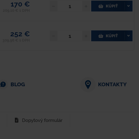
170 €
KÚPIŤ
209,10 € s DPH
252 €
KÚPIŤ
309,96 € s DPH
BLOG
KONTAKTY
Dopytový formulár