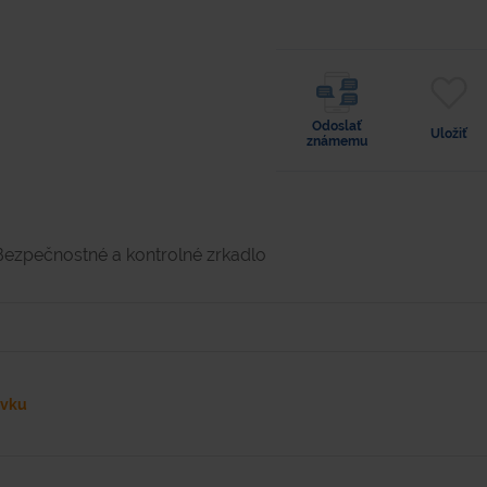
Odoslať
Uložiť
známemu
Bezpečnostné a kontrolné zrkadlo
ávku