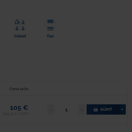
Zdielať
Tlač
Cena za ks
105 €
KÚPIŤ
129,15 € s DPH