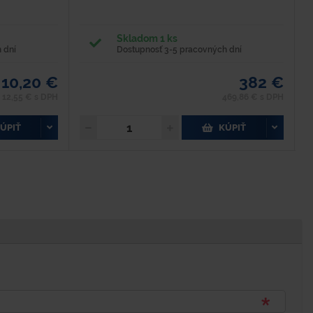
Skladom 1 ks
 dní
Dostupnosť 3-5 pracovných dní
10,20 €
382 €
12,55 € s DPH
469,86 € s DPH
ÚPIŤ
KÚPIŤ