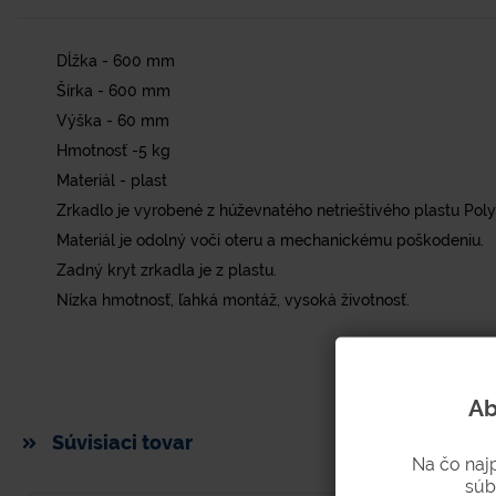
Dĺžka - 600 mm
Šírka - 600 mm
Výška - 60 mm
Hmotnosť -5 kg
Materiál - plast
Zrkadlo je vyrobené z húževnatého netrieštivého plastu Poly
Materiál je odolný voči oteru a mechanickému poškodeniu.
Zadný kryt zrkadla je z plastu.
Nízka hmotnosť, ľahká montáž, vysoká životnosť.
Ab
Súvisiaci tovar
Na čo naj
súb