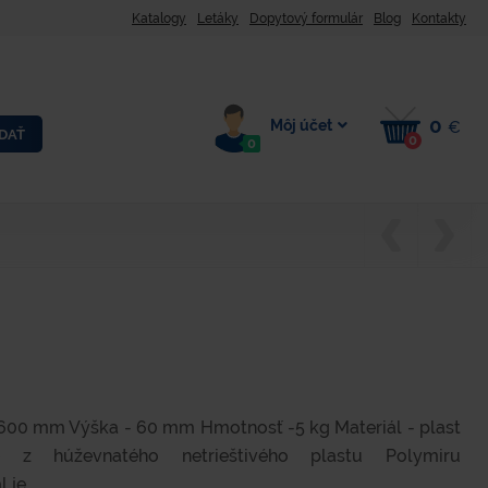
Katalogy
Letáky
Dopytový formulár
Blog
Kontakty
0
Môj účet
€
DAŤ
0
0
 600 mm Výška - 60 mm Hmotnosť -5 kg Materiál - plast
 z húževnatého netrieštivého plastu Polymiru
je...