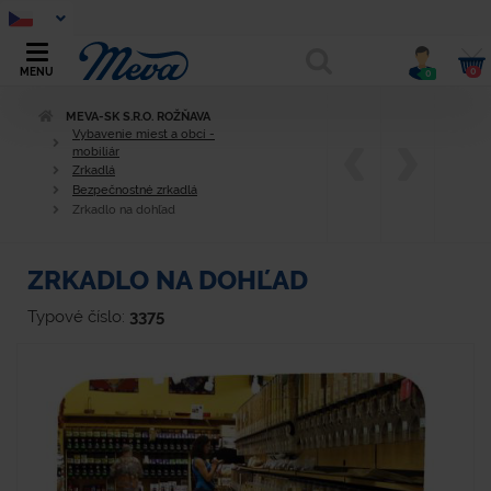
0
MENU
0
MEVA-SK S.R.O. ROŽŇAVA
Vybavenie miest a obcí -
mobiliár
Zrkadlá
Bezpečnostné zrkadlá
Zrkadlo na dohľad
ZRKADLO NA DOHĽAD
Typové číslo:
3375