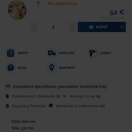
Na objednávku
52 €
63,96 € s DPH
KÚPIŤ
DOPYT
KATALÓGY
LETÁKY
KONTAKTY
BLOG
Kompletné špecifikácie, parametre. technické listy
Dokumenty k stiahnutiu
(1)
Súvisiaci tovar
(5)
Dopytový formulár
Komentár a hodnotenie
(0)
Dĺžka: 600 mm
Šírka: 330 mm