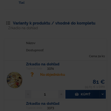
Tlač
Varianty k produktu / vhodné do kompletu
Zrkadlo na dohľad
Názov
Dostupnosť
Cena za ks
Zrkadlo na dohľad
3374
Typové číslo
Na objednávku
81 €
99,63 € s DPH
KÚPIŤ
Zrkadlo na dohľad
3373
Typové číslo