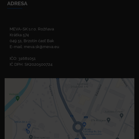
ADRESA
MEVA-SK s.r.o. Rožňava
Krátka 574
049 51, Brzotín časť Bak
E-mail:
meva.sk@meva.eu
IČO: 31681051
IČ DPH: SK2020500724