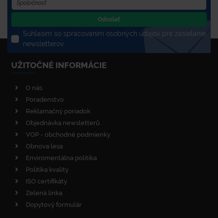
Odoslať
Súhlasím so spracovaním osobných údajov pre zasielanie
newsletterov
UŽITOČNÉ INFORMÁCIE
O nás
Poradenstvo
Reklamačný poriadok
Objednávka newsletterů
VOP - obchodné podmienky
Obnova lesa
Enviromentálna politika
Politika kvality
ISO certifikáty
Zelená linka
Dopytový formulár