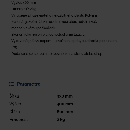
Výška: 400 mm
Hmotnosť? 2 kg
Vyrobené z húževnatého nerozbitného plastu Polymir.
Materiál je veľmi ľahký, odolný voči oteru, odolný voči
mechanickému poškodeniu.
Ekonomické riešenie a jednoduchá inštalácia.
Vybavené guľový čapom - umožnenie pohybu zrkadla pod uhlom
105°.
Dodávané so sadou na pripevnenie na stenu alebo strop.
Parametre
Šírka
330
mm
Výška
400
mm
Dĺžka
600
mm
Hmotnosť
2
kg