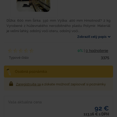
Dĺžka: 600 mm Šírka: 330 mm Výška: 400 mm Hmotnosť? 2 kg
Vyrobené z húževnatého nerozbitného plastu Polymir. Materiál
je veľmi ľahký, odolný voči oteru, odolný voči...
Zobraziť celý popis
0%
|
0 hodnotenie
3375
Typové číslo
Osobná poznámka
Zaregistrujte sa
a získate možnosť zapisovať si poznámky
Vaša aktuálna cena
92 €
113,16
€
s DPH