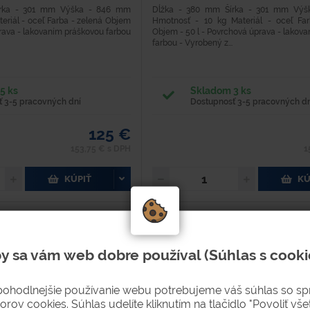
írka - 301 mm Výška - 846 mm
Dĺžka - 380 mm Šírka - 301 mm Vý
eriál - oceľ Farba - zelená Objem
Hmotnosť - 10 kg Materiál - oceľ Fa
prava - lakovaním práškovou farbou
Objem - 50 l - Povrchová úprava - lakov
farbou - Vyrobený z...
5 ks
Skladom 3 ks
 3-5 pracovných dní
Dostupnosť 3-5 pracovných dn
125 €
153,75 € s DPH
1
KÚPIŤ
KÚ
y sa vám web dobre používal (Súhlas s cooki
pohodlnejšie používanie webu potrebujeme váš súhlas so s
orov cookies. Súhlas udelíte kliknutím na tlačidlo "Povoliť všet