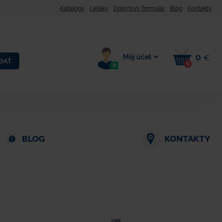
Katalogy
Letáky
Dopytový formulár
Blog
Kontakty
0
Môj účet
€
DAŤ
0
0
BLOG
KONTAKTY