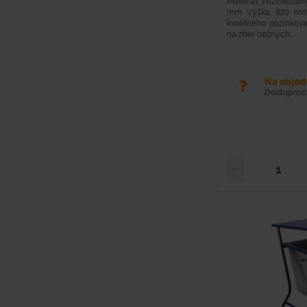
Materiál: Pozinkovan
mm Výška: 820 mm 
kvalitného pozinkov
na zber bežných...
Na obje
Dostupnosť