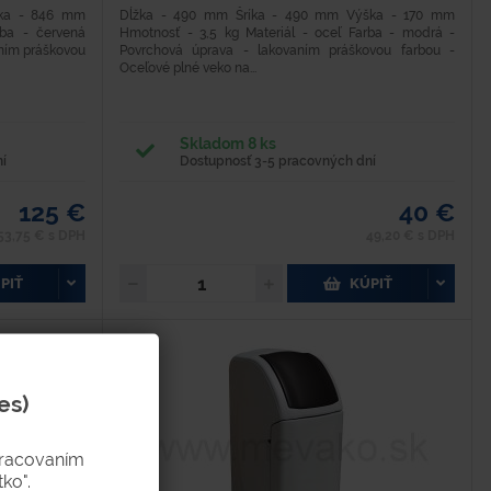
ška - 846 mm
Dĺžka - 490 mm Šríka - 490 mm Výška - 170 mm
rba - červená
Hmotnosť - 3,5 kg Materiál - oceľ Farba - modrá -
aním práškovou
Povrchová úprava - lakovaním práškovou farbou -
Oceľové plné veko na...
Skladom 8 ks
í
Dostupnosť 3-5 pracovných dní
125 €
40 €
53,75 € s DPH
49,20 € s DPH
PIŤ
KÚPIŤ
es)
pracovaním
ko".