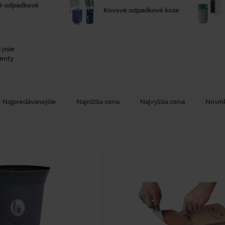
vé odpadkové
Kovové odpadkové koše
 psie
enty
Najpredávanejšie
Najnižšia cena
Najvyššia cena
Novin