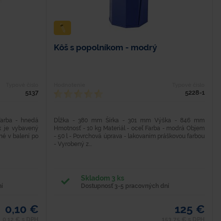
Kôš s popolníkom - modrý
Typové číslo
Hodnotenie
Typové číslo
5137
5228-1
Farba - hnedá
Dĺžka - 380 mm Šírka - 301 mm Výška - 846 mm
k je vybavený
Hmotnosť - 10 kg Materiál - oceľ Farba - modrá Objem
né v balení po
- 50 l - Povrchová úprava - lakovaním práškovou farbou
- Vyrobený z...
Skladom 3 ks
í
Dostupnosť 3-5 pracovných dní
0,10 €
125 €
0,12 € s DPH
153,75 € s DPH