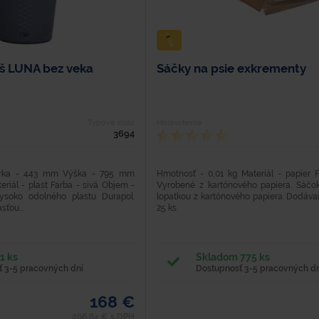
š LUNA bez veka
Sáčky na psie exkrementy
Typové číslo
Hodnotenie
3694
írka - 443 mm Výška - 795 mm
Hmotnosť - 0,01 kg Materiál - papier 
riál - plast Farba - sivá Objem -
Vyrobené z kartónového papiera. Sáčo
ysoko odolného plastu Durapol.
lopatkou z kartónového papiera. Dodáva
ťou...
25 ks
1 ks
Skladom 775 ks
 3-5 pracovných dní
Dostupnosť 3-5 pracovných dn
168 €
206,64 € s DPH