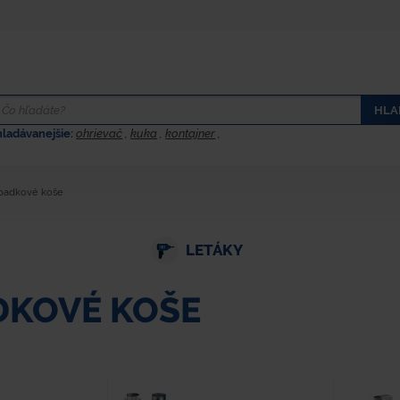
HLA
hladávanejšie:
ohrievač
,
kuka
,
kontajner
,
padkové koše
LETÁKY
DKOVÉ KOŠE