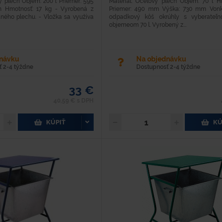
ý plech Objem: 200 l Priemer: 595
Materiál: Oceľový plech Objem: 70 l H
Hmotnosť: 17 kg - Vyrobená z
Priemer: 490 mm Výška: 730 mm Vonka
aného plechu. - Vložka sa využíva
odpadkový kôš okrúhly s vyberateľn
objemeom 70 l. Vyrobený z...
dnávku
Na objednávku
 2-4 týždne
Dostupnosť 2-4 týždne
33 €
40,59 € s DPH
KÚPIŤ
KÚ