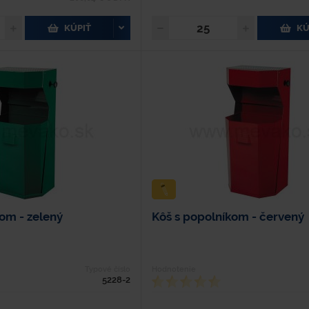
KÚPIŤ
KÚ
om - zelený
Kôš s popolníkom - červený
Typové číslo
Hodnotenie
5228-2