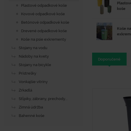
Plasto
Plastové odpadkové koše
koše
Kovové odpadkové koše
Betónové odpadkové koše
Koše na
Drevené odpadkové koše
exkrem
Koše na psie exkrementy
Stojany na vodu
Nádoby na kvety
Doporučené
Stojany na bicykle
Prístrešky
Vonkajšie vitríny
Zrkadlá
Stĺpiky, zábrany, prechody...
Zimná údržba
Bahenné koše