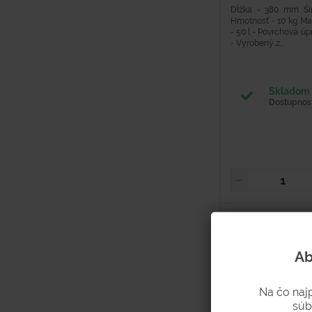
Dĺžka - 380 mm Š
Hmotnosť - 10 kg Mat
- 50 l - Povrchová ú
- Vyrobený z...
Skladom 
Dostupnosť
Ab
Na čo naj
súb