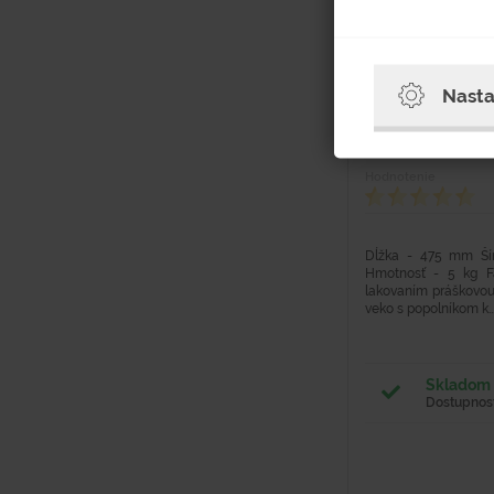
Veko s popolní
Nasta
Hodnotenie
Dĺžka - 475 mm Š
Hmotnosť - 5 kg F
lakovaním práškovou
veko s popolníkom k..
Skladom 
Dostupnosť