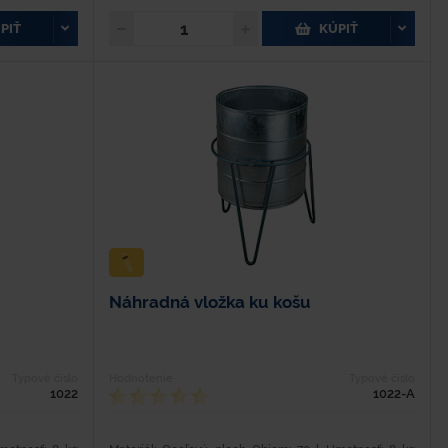
PIŤ
KÚPIŤ
Náhradná vložka ku košu
Typové číslo
Hodnotenie
Typové číslo
1022
1022-A