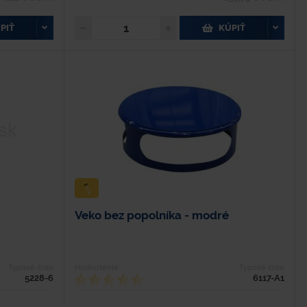
PIŤ
KÚPIŤ
Veko bez popolníka - modré
Typové číslo
Hodnotenie
Typové číslo
5228-6
6117-A1