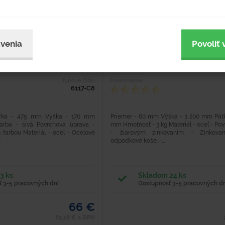
kom - sivé
Stĺpik 1,2 m
venia
Povoliť 
Typové číslo
Hodnotenie
6117-C8
írka - 475 mm Výška - 170 mm
Priemer - 60 mm Výška - 1 200 mm Pätka
arba - sivá Povrchová úprava -
mm Hmotnosť - 3 kg Materiál - oceľ - Po
 farbou Materiál - oceľ - Oceľové
- žiarovým zinkovaním - Zinkovan
.
odpodkové koše. -...
3 ks
Skladom 24 ks
 3-5 pracovných dní
Dostupnosť 3-5 pracovných dn
66 €
81,18 € s DPH