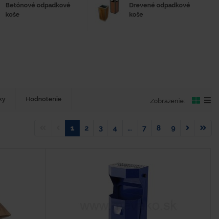
Betónové odpadkové
Drevené odpadkové
koše
koše
ky
Hodnotenie
Zobrazenie:
1
2
3
4
…
7
8
9