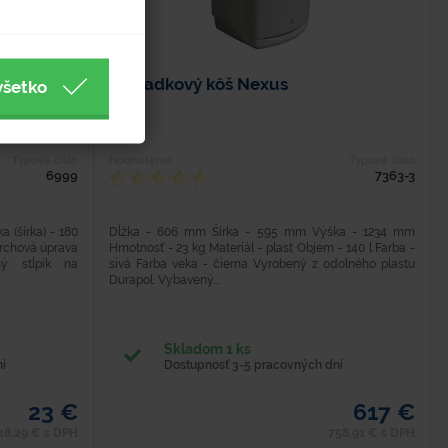
Odpadkový kôš Nexus
všetko
Typové číslo
Hodnotenie
Typové číslo
6999
7363-3
 (šírka) - 180
Dĺžka - 606 mm Šírka - 595 mm Výška - 1234 mm
vrchová úprava
Hmotnosť - 23 kg Materiál - plast Objem - 140 l Farba -
ý stĺpik na
sivá Farba veka - čierna Vyrobený z odolného plastu
Durapol. Vybavený...
Skladom 1 ks
í
Dostupnosť 3-5 pracovných dní
23 €
617 €
28,29 € s DPH
758,91 € s DPH