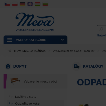
VÝROBKY PREVERENÉ GENERÁCIAMI
Najvy
VŠETKY KATEGÓRIE
MEVA-SK S.R.O. ROŽŇAVA
Vybavenie miest a obcí - mobiliár
Od
DOPYT
KATALÓGY
ODPA
Vybavenie miest a obcí
Lavičky a stoly
Odpadkové koše