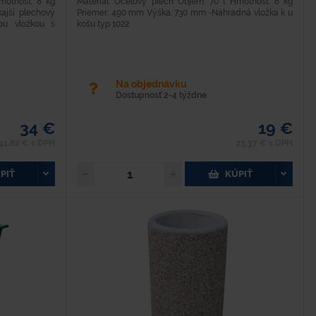
motnosť: 8 kg
Materiál: Oceľový plech Objem: 70 l Hmotnosť: 8 kg
jší plechový
Priemer: 490 mm Výška: 730 mm -Náhradná vložka k u
ou vložkou s
košu typ 1022
Na objednávku
Dostupnosť 2-4 týždne
34 €
19 €
41,82 € s DPH
23,37 € s DPH
PIŤ
KÚPIŤ