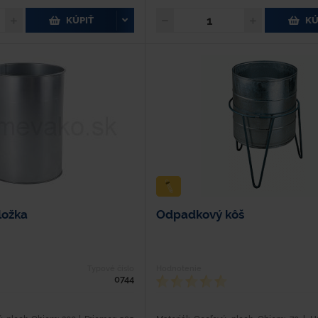
KÚPIŤ
KÚ
ložka
Odpadkový kôš
Typové číslo
Hodnotenie
0744