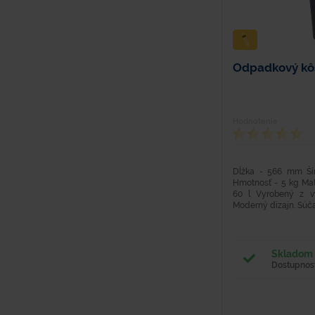
Odpadkový kô
Hodnotenie
Dĺžka - 566 mm Š
Hmotnosť - 5 kg Mate
60 l Vyrobený z v
Moderný dizajn. Súčas
Skladom 
Dostupnosť