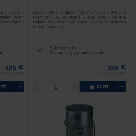
ška - 846 mm
Dĺžka - 380 mm Šírka - 301 mm Výška - 846 mm
- zelená Objem
Hmotnosť - 10 kg Materiál - oceľ Farba - červená
áškovou farbou
Objem - 50 l - Povrchová úprava - lakovaním práškovou
farbou - Vyrobený z...
Skladom 3 ks
í
Dostupnosť 3-5 pracovných dní
125 €
125 €
53,75 € s DPH
153,75 € s DPH
PIŤ
KÚPIŤ