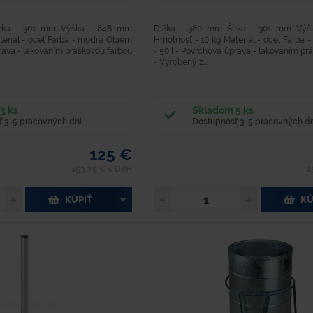
írka - 301 mm Výška - 846 mm
Dĺžka - 380 mm Šírka - 301 mm Vý
teriál - oceľ Farba - modrá Objem
Hmotnosť - 10 kg Materiál - oceľ Farba 
prava - lakovaním práškovou farbou
- 50 l - Povrchová úprava - lakovaním pr
- Vyrobený z...
3 ks
Skladom 5 ks
 3-5 pracovných dní
Dostupnosť 3-5 pracovných dn
125 €
153,75 € s DPH
1
KÚPIŤ
KÚ