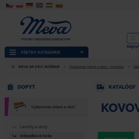
VÝROBKY PREVERENÉ GENERÁCIAMI
Najvy
VŠETKY KATEGÓRIE
MEVA-SK S.R.O. ROŽŇAVA
Vybavenie miest a obcí - mobiliár
Od
DOPYT
KATALÓGY
KOVOV
Vybavenie miest a obcí
Lavičky a stoly
Odpadkové koše
Doporučené