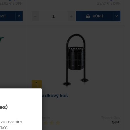
41,82 € s DPH
23,37 € s DPH
PIŤ
KÚPIŤ
Odpadkový kôš
es)
Typové číslo
Hodnotenie
Typové číslo
pracovaním
1023-2
3466
ko".