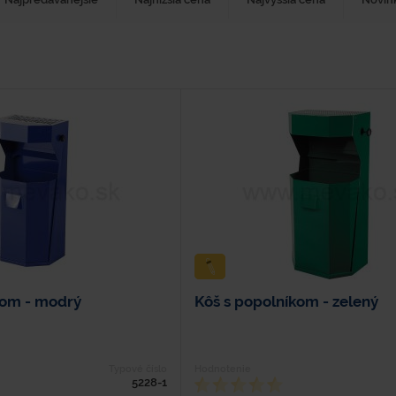
kom - modrý
Kôš s popolníkom - zelený
Typové číslo
Hodnotenie
5228-1