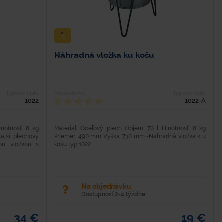
Náhradná vložka ku košu
Typové číslo
Hodnotenie
Typové číslo
1022
1022-A
motnosť: 8 kg
Materiál: Oceľový plech Objem: 70 l Hmotnosť: 8 kg
jší plechový
Priemer: 490 mm Výška: 730 mm -Náhradná vložka k u
ou vložkou s
košu typ 1022
Na objednávku
Dostupnosť 2-4 týždne
34 €
19 €