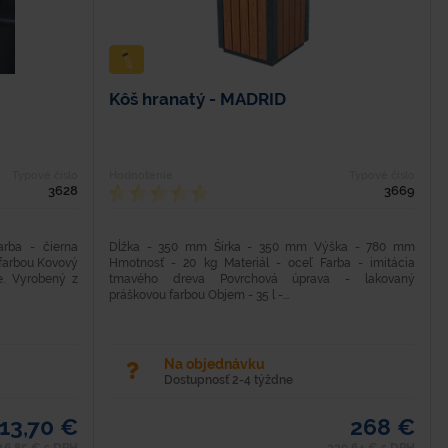
Kôš hranatý - MADRID
Typové číslo
Hodnotenie
Typové číslo
3628
3669
arba - čierna
Dĺžka - 350 mm Šírka - 350 mm Výška - 780 mm
farbou Kovový
Hmotnosť - 20 kg Materiál - oceľ Farba - imitácia
e. Vyrobený z
tmavého dreva Povrchová úprava - lakovaný
práškovou farbou Objem - 35 l -...
Na objednávku
Dostupnosť 2-4 týždne
13,70 €
268 €