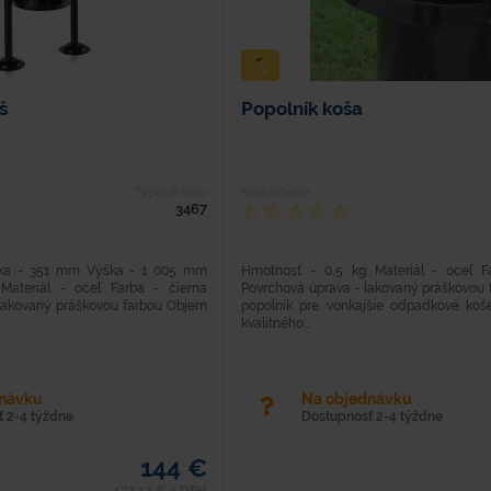
š
Popolník koša
Typové číslo
Hodnotenie
3467
rka - 351 mm Výška - 1 005 mm
Hmotnosť - 0,5 kg Materiál - oceľ F
Materiál - oceľ Farba - čierna
Povrchová úprava - lakovaný práškovou 
lakovaný práškovou farbou Objem
popolník pre vonkajšie odpadkové koš
kvalitného...
dnávku
Na objednávku
 2-4 týždne
Dostupnosť 2-4 týždne
144 €