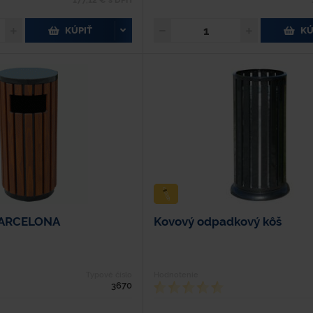
177,12 € s DPH
KÚPIŤ
KÚ
 BARCELONA
Kovový odpadkový kôš
Typové číslo
Hodnotenie
3670