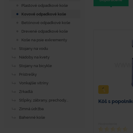
Plastové odpadkové koše
Kovové odpadkové koše
Betónové odpadkové koše
Drevené odpadkové koše
Koše na psie exkrementy
Stojany na vodu
Nádoby na kvety
Stojany na bicykle
Prístrešky
Vonkajšie vitríny
Zrkadlá
Stĺpiky, zábrany, prechody...
Kôš s popolní
Zimná údržba
Bahenné koše
Hodnotenie