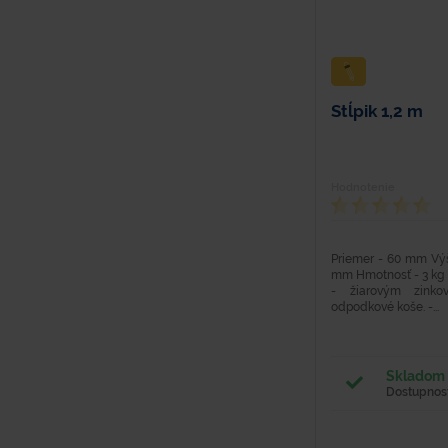
Stĺpik 1,2 m
Hodnotenie
Priemer - 60 mm Výš
mm Hmotnosť - 3 kg M
- žiarovým zinko
odpodkové koše. -...
Skladom 
Dostupnosť