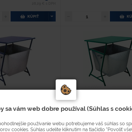
28,29 € s DPH
KÚPIŤ
KÚ
kou-modrý
Kôš so strieškou-zelený
y sa vám web dobre používal (Súhlas s cooki
Typové číslo
Hodnotenie
pohodlnejšie používanie webu potrebujeme váš súhlas so s
1023-1
orov cookies. Súhlas udelíte kliknutím na tlačidlo "Povoliť všet