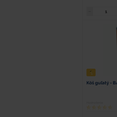
Kôš guľatý -
Hodnotenie