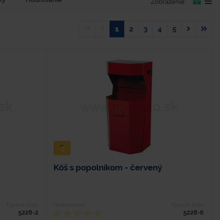
Zobrazenie:
1
2
3
4
5
Kôš s popolníkom - červený
Typové číslo
Hodnotenie
Typové číslo
5228-2
5228-6