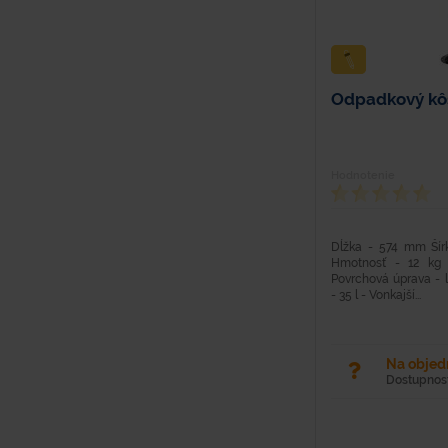
Odpadkový kô
Hodnotenie
Dĺžka - 574 mm Ší
Hmotnosť - 12 kg 
Povrchová úprava - 
- 35 l - Vonkajší...
Na obje
Dostupnosť