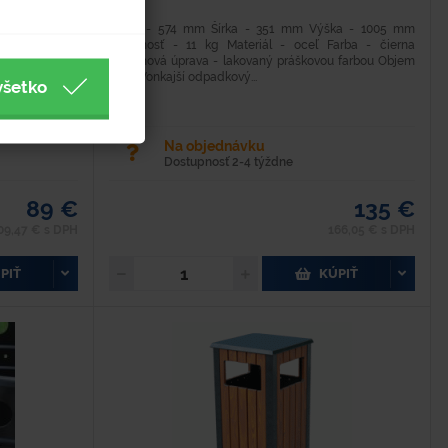
 kg Šírka: 660
Dĺžka - 574 mm Šírka - 351 mm Výška - 1005 mm
m Plechový
Hmotnosť - 11 kg Materiál - oceľ Farba - čierna
nou vložkou s
Povrchová úprava - lakovaný práškovou farbou Objem
- 35 l Vonkajší odpadkový...
všetko
Na objednávku
Dostupnosť 2-4 týždne
89 €
135 €
09,47 € s DPH
166,05 € s DPH
PIŤ
KÚPIŤ