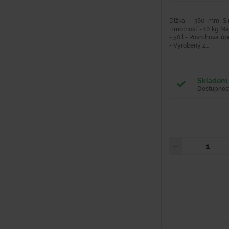
Dĺžka - 380 mm Š
Hmotnosť - 10 kg Ma
- 50 l - Povrchová ú
- Vyrobený z...
Skladom 
Dostupnosť