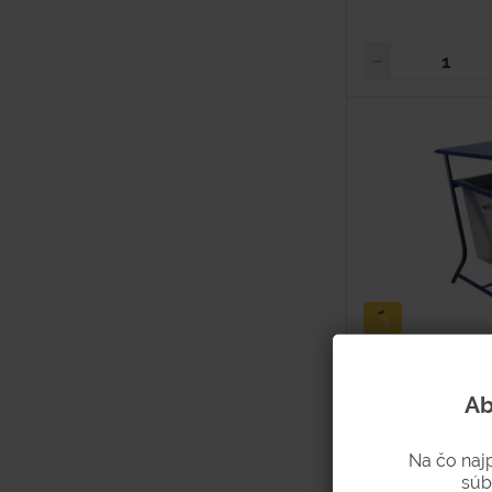
Kôš so strieš
Ab
Hodnotenie
Na čo naj
súb