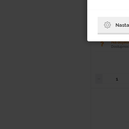
Materiál: Plech Obje
mm Dĺžka: 710 
odpadkový kôš so st
objemom 80 l. Vyroben
Nasta
Na obje
Dostupnosť