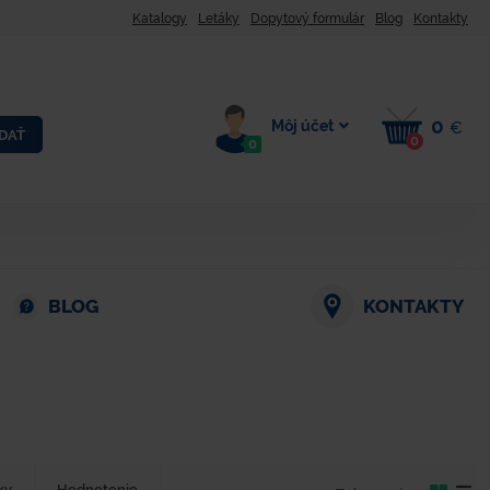
Katalogy
Letáky
Dopytový formulár
Blog
Kontakty
0
Môj účet
€
DAŤ
0
0
BLOG
KONTAKTY
ky
Hodnotenie