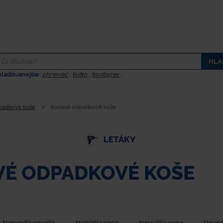
HLA
hladávanejšie:
ohrievač
,
kuka
,
kontajner
,
padkové koše
Kovové odpadkové koše
LETÁKY
É ODPADKOVÉ KOŠE
Najpredávanejšie
Najnižšia cena
Najvyššia cena
Novin