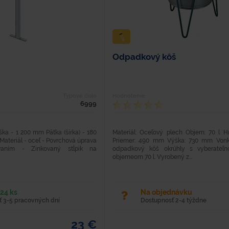
Odpadkový kôš
Typové číslo
Hodnotenie
6999
ka - 1 200 mm Pätka (šírka) - 180
Materiál: Oceľový plech Objem: 70 l H
ateriál - oceľ - Povrchová úprava
Priemer: 490 mm Výška: 730 mm Vonka
vaním - Zinkovaný stĺpik na
odpadkový kôš okrúhly s vyberateľn
objemeom 70 l. Vyrobený z...
24 ks
Na objednávku
 3-5 pracovných dní
Dostupnosť 2-4 týždne
23 €