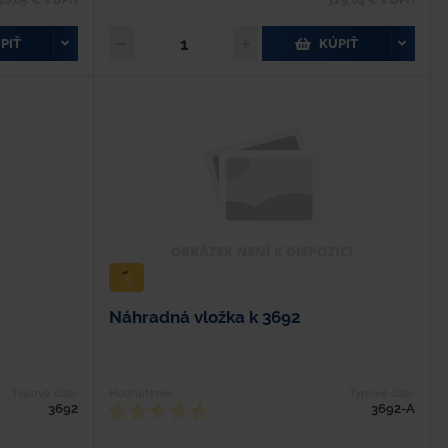
16,85 € s DPH
329,64 € s DPH
PIŤ
KÚPIŤ
Náhradná vložka k 3692
Typové číslo
Hodnotenie
Typové číslo
3692
3692-A