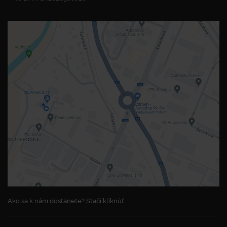
Ako sa k nám dostanete? Stačí kliknúť.