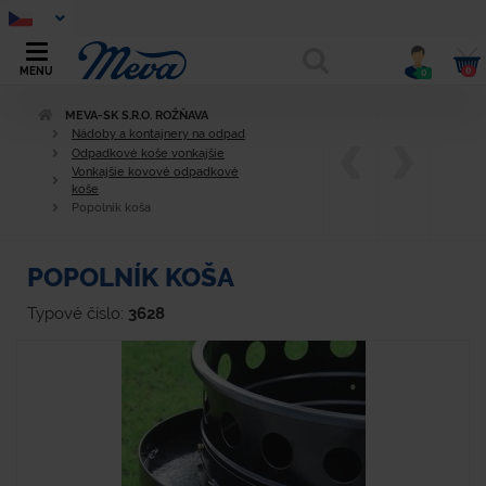
0
MENU
0
MEVA-SK S.R.O. ROŽŇAVA
Nádoby a kontajnery na odpad
Odpadkové koše vonkajšie
Vonkajšie kovové odpadkové
koše
Popolník koša
POPOLNÍK KOŠA
Typové číslo:
3628