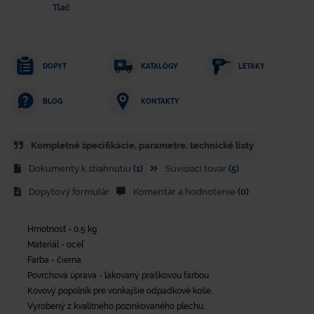
Tlač
DOPYT
KATALÓGY
LETÁKY
KONTAKTY
BLOG
Kompletné špecifikácie, parametre. technické listy
Dokumenty k stiahnutiu
(1)
Súvisiaci tovar
(5)
Dopytový formulár
Komentár a hodnotenie
(0)
Hmotnosť - 0,5 kg
Materiál - oceľ
Farba - čierna
Povrchová úprava - lakovaný práškovou farbou
Kovový popolník pre vonkajšie odpadkové koše.
Vyrobený z kvalitného pozinkovaného plechu.