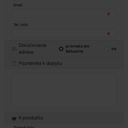
Email
Tel. číslo
Doručovacia
je rovnaká ako
Iná
adresa
fakturačná
Poznámka k dopytu
K produktu
Typové číslo