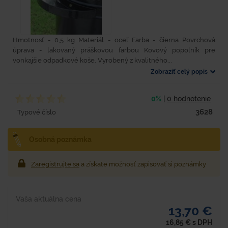
Hmotnosť - 0,5 kg Materiál - oceľ Farba - čierna Povrchová
úprava - lakovaný práškovou farbou Kovový popolník pre
vonkajšie odpadkové koše. Vyrobený z kvalitného...
Zobraziť celý popis
0%
|
0 hodnotenie
3628
Typové číslo
Osobná poznámka
Zaregistrujte sa
a získate možnosť zapisovať si poznámky
Vaša aktuálna cena
13,70 €
16,85
€
s DPH