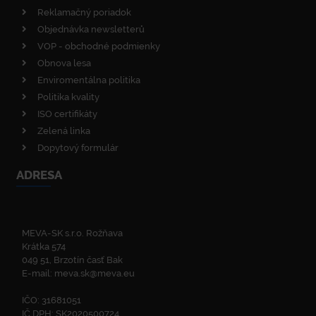
Reklamačný poriadok
Objednávka newsletterů
VOP - obchodné podmienky
Obnova lesa
Enviromentálna politika
Politika kvality
ISO certifikáty
Zelená linka
Dopytový formulár
ADRESA
MEVA-SK s.r.o. Rožňava
Krátka 574
049 51, Brzotín časť Bak
E-mail:
meva.sk@meva.eu
IČO: 31681051
IČ DPH: SK2020500724