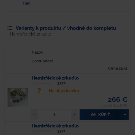
Tlač
Varianty k produktu / vhodné do kompletu
Hemisférické zrkadlo
Názov
Dostupnosť
Cena za ks
Hemisférické zrkadlo
3372
Typové číslo
Na objednávku
266 €
327,18 € s DPH
KÚPIŤ
Hemisférické zrkadlo
3371
Typové číslo