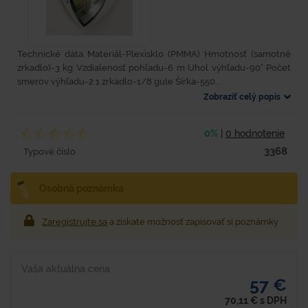
Technické dáta Materiál-Plexisklo (PMMA) Hmotnosť (samotné
zrkadlo)-3 kg Vzdialenosť pohľadu-6 m Uhol výhľadu-90° Počet
smerov výhľadu-2 1 zrkadlo-1/8 gule Šírka-550...
Zobraziť celý popis
0%
|
0 hodnotenie
3368
Typové číslo
Osobná poznámka
Zaregistrujte sa
a získate možnosť zapisovať si poznámky
Vaša aktuálna cena
57 €
70,11
€
s DPH