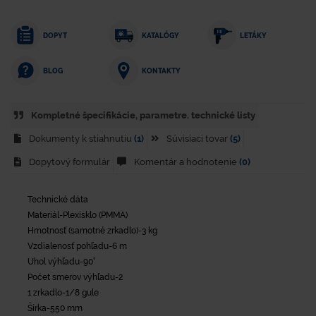
DOPYT
KATALÓGY
LETÁKY
KONTAKTY
BLOG
Kompletné špecifikácie, parametre. technické listy
Dokumenty k stiahnutiu
(1)
Súvisiaci tovar
(5)
Dopytový formulár
Komentár a hodnotenie
(0)
Technické dáta
Materiál-Plexisklo (PMMA)
Hmotnosť (samotné zrkadlo)-3 kg
Vzdialenosť pohľadu-6 m
Uhol výhľadu-90°
Počet smerov výhľadu-2
1 zrkadlo-1/8 gule
Šírka-550 mm