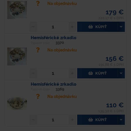
Na objednávku
179 €
220,17 € s DPH
KÚPIŤ
Hemisférické zrkadlo
3370
Typové číslo
Na objednávku
156 €
191,88 € s DPH
KÚPIŤ
Hemisférické zrkadlo
3369
Typové číslo
Na objednávku
110 €
135,30 € s DPH
KÚPIŤ