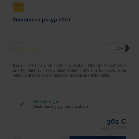
Nádoba na posyp 200 l
P
Hodnotenie
Typové číslo
H
7770
Dĺžka - 890 mm Šírka - 600 mm Výška - 640 mm Vhmotnosť -
H
12,5 kg Materiál - sklolaminát Objem - 200 l Farba - sivá Farba
F
veka - oranžová Sklolaminátová nádoba na uskladnenie...
p
Skladom 5 ks
Dostupnosť 3-5 pracovných dní
361 €
444,03 € s DPH