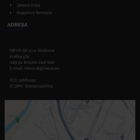
Zelená linka
Dopytový formulár
ADRESA
MEVA-SK s.r.o. Rožňava
Krátka 574
049 51, Brzotín časť Bak
E-mail:
meva.sk@meva.eu
IČO: 31681051
IČ DPH: SK2020500724