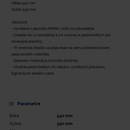
Hĺbka-540 mm
Výška-550 mm
Vlastnosti
- Vyrobené z plexiskla (PMMA), 100% recyklovateľné.
- Zrkadlá nie sú nerozbitné a ich určenie je predovšetkým pre
neverejné priestory.
- Tri smerové zrkadlo sa pripevňuje na stenu prostredníctvom
spojovacieho materiálu.
- Spojovací materiál je súčasťou dodávky.
- Vhodné predovšetkým do skladov, výrobných priestorov,
logistických areálov a pod.
Parametre
Šírka
540
mm
Výška
550
mm