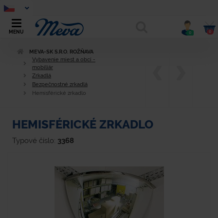
0
MENU
0
MEVA-SK S.R.O. ROŽŇAVA
Vybavenie miest a obcí -
mobiliár
Zrkadlá
Bezpečnostné zrkadlá
Hemisférické zrkadlo
HEMISFÉRICKÉ ZRKADLO
Typové číslo:
3368