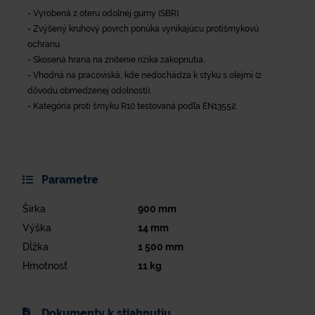
- Vyrobená z oteru odolnej gumy (SBR).
- Zvýšený kruhový povrch ponúka vynikajúcu protišmykovú
ochranu.
- Skosená hrana na znítenie rizika zakopnutia.
- Vhodná na pracoviská, kde nedochádza k styku s olejmi (z
dôvodu obmedzenej odolnosti).
- Kategória proti šmyku R10 testovaná podľa EN13552.
Parametre
Šírka
900
mm
Výška
14
mm
Dĺžka
1 500
mm
Hmotnosť
11
kg
Dokumenty k stiahnutiu