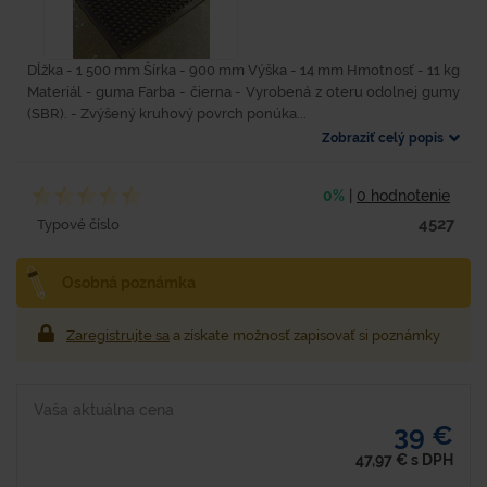
Dĺžka - 1 500 mm Šírka - 900 mm Výška - 14 mm Hmotnosť - 11 kg
Materiál - guma Farba - čierna - Vyrobená z oteru odolnej gumy
(SBR). - Zvýšený kruhový povrch ponúka...
Zobraziť celý popis
0%
|
0 hodnotenie
4527
Typové číslo
Osobná poznámka
Zaregistrujte sa
a získate možnosť zapisovať si poznámky
Vaša aktuálna cena
39 €
47,97
€
s DPH