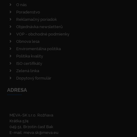
O nás
Poradenstvo
Reklamačný poriadok
Objednávka newsletterů
VOP - obchodné podmienky
Obnova lesa
Enviromentálna politika
Politika kvality
ISO certifikáty
Zelená linka
Dopytový formulár
ADRESA
MEVA-SK s.r.o. Rožňava
Krátka 574
049 51, Brzotín časť Bak
E-mail:
meva.sk@meva.eu