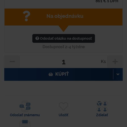
861
€
s DPH
Na objednávku
Odoslať otázku na dostupnosť
Dostupnosť 2-4 týždne
Ks
KÚPIŤ
Odoslať známemu
Uložiť
Zdielať