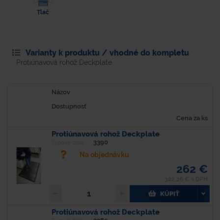
Tlač
Varianty k produktu / vhodné do kompletu
Protiúnavová rohož Deckplate
Názov
Dostupnosť
Cena za ks
Protiúnavová rohož Deckplate
3390
Typové číslo
Na objednávku
262 €
322,26 € s DPH
KÚPIŤ
Protiúnavová rohož Deckplate