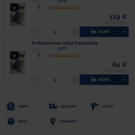
3389
Typové číslo
Na objednávku
119 €
146,37 € s DPH
KÚPIŤ
Protiúnavová rohož Deckplate
3388
Typové číslo
Na objednávku
64 €
78,72 € s DPH
KÚPIŤ
DOPYT
KATALÓGY
LETÁKY
KONTAKTY
BLOG