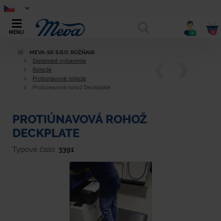
0
MENU
0
MEVA-SK S.R.O. ROŽŇAVA
Dielenské vybavenie
Rohože
Protiúnavové rohože
Protiúnavová rohož Deckplate
PROTIÚNAVOVÁ ROHOŽ
DECKPLATE
Typové číslo:
3391