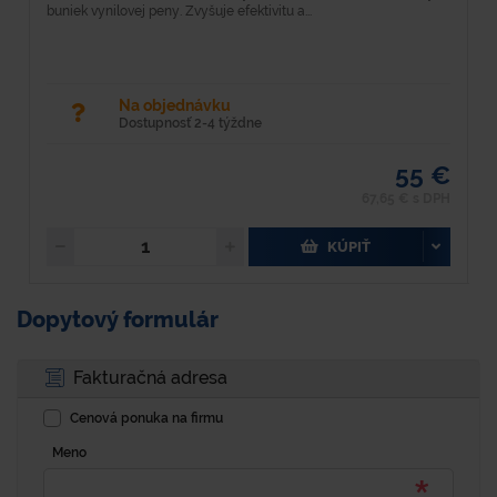
buniek vynilovej peny. Zvyšuje efektivitu a...
po
Na objednávku
Dostupnosť 2-4 týždne
55 €
67,65 € s DPH
KÚPIŤ
Dopytový formulár
Fakturačná adresa
Cenová ponuka na firmu
Meno