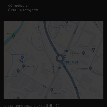
IČO: 31681051
IČ DPH: SK2020500724
Ako sa k nám dostanete? Stačí kliknúť.