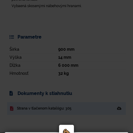
Vybaená skosenými nábehovými hranami.
Parametre
Šírka
900
mm
Výška
14
mm
Dĺžka
6 000
mm
Hmotnosť
32
kg
Dokumenty k stiahnutiu
Strana v tlačenom katalógu: 305