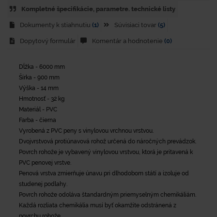
Kompletné špecifikácie, parametre. technické listy
Dokumenty k stiahnutiu
(1)
Súvisiaci tovar
(5)
Dopytový formulár
Komentár a hodnotenie
(0)
Dĺžka - 6000 mm
Šírka - 900 mm
Výška - 14 mm
Hmotnosť - 32 kg
Materiál - PVC
Farba - čierna
Vyrobená z PVC peny s vinylovou vrchnou vrstvou.
Dvojvrstvová protiúnavová rohož určená do náročných prevádzok.
Povrch rohože je vybavený vinylovou vrstvou, ktorá je pritavená k
PVC penovej vrstve.
Penová vrstva zmierňuje únavu pri dlhodobom státí a izoluje od
studenej podlahy.
Povrch rohože odoláva štandardným priemyselným chemikáliám.
Každá rozliata chemikália musí byť okamžite odstránená z
povrchu rohože.