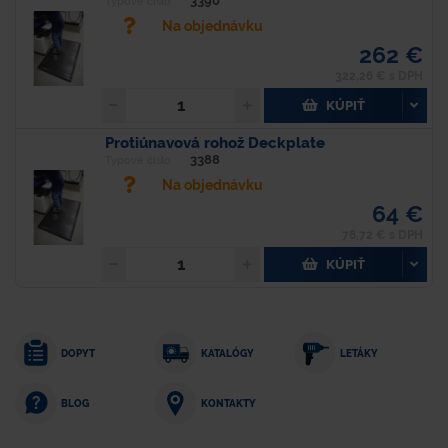
3390
Typové číslo
Na objednávku
262 €
322,26 € s DPH
KÚPIŤ
Protiúnavová rohož Deckplate
3388
Typové číslo
Na objednávku
64 €
78,72 € s DPH
KÚPIŤ
DOPYT
KATALÓGY
LETÁKY
KONTAKTY
BLOG