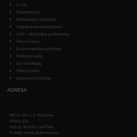
O nás
Poradenstvo
Reklamačný poriadok
Objednávka newsletterů
VOP - obchodné podmienky
Obnova lesa
Enviromentálna politika
Politika kvality
ISO certifikáty
Zelená linka
Dopytový formulár
ADRESA
MEVA-SK s.r.o. Rožňava
Krátka 574
049 51, Brzotín časť Bak
E-mail:
meva.sk@meva.eu