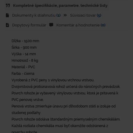
Kompletné špecifikácie, parametre. technické listy
Dokumenty k stiahnutiu
(1)
Súvisiaci tovar
(5)
Dopytový formulár
Komentár a hodnotenie
(0)
Dĺžka - 1500 mm
Šírka - 900 mm
Výška - 14 mm
Hmotnosť - 8 kg
Materiál - PVC
Farba - čierna
Vyrobená z PVC peny s vinylovou vrchnou vrstvou.
Dvojvrstvová protiúnavová rohož určená do náročných prevádzok.
Povrch rohože je vybavený vinylovou vrstvou, ktorá je pritavená k
PVC penovej vrstve.
Penová vrstva zmierňuje únavu pri dlhodobom státí a izoluje od
studenej podlahy.
Povrch rohože odoláva štandardným priemyselným chemikáliám.
Každá rozliata chemikália musí byť okamžite odstránená z
povrchu rohože.