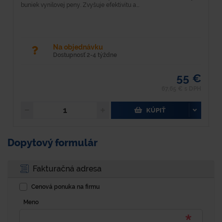
buniek vynilovej peny. Zvyšuje efektivitu a...
po
Na objednávku
Dostupnosť 2-4 týždne
55 €
67,65 € s DPH
KÚPIŤ
Dopytový formulár
Fakturačná adresa
Cenová ponuka na firmu
Meno