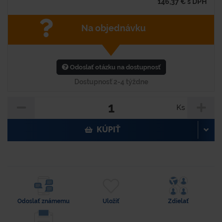
146,37
€
s DPH
Na objednávku
Odoslať otázku na dostupnosť
Dostupnosť 2-4 týždne
Ks
KÚPIŤ
Odoslať známemu
Uložiť
Zdielať