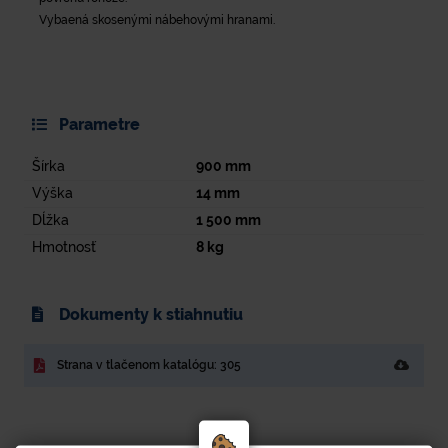
Vybaená skosenými nábehovými hranami.
Parametre
Šírka
900
mm
Výška
14
mm
Dĺžka
1 500
mm
Hmotnosť
8
kg
Dokumenty k stiahnutiu
Strana v tlačenom katalógu: 305