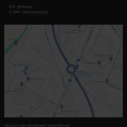
IČO: 31681051
IČ DPH: SK2020500724
Ako sa k nám dostanete? Stačí kliknúť.