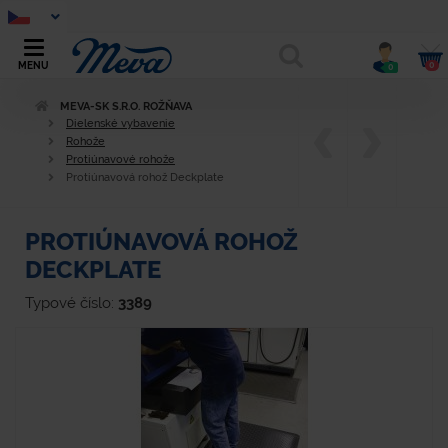
0
MENU
0
MEVA-SK S.R.O. ROŽŇAVA
Dielenské vybavenie
Rohože
Protiúnavové rohože
Protiúnavová rohož Deckplate
PROTIÚNAVOVÁ ROHOŽ
DECKPLATE
Typové číslo:
3389