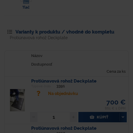
Tlač
Varianty k produktu / vhodné do kompletu
Protiúnavová rohož Deckplate
Názov
Dostupnosť
Cena za ks
Protiúnavová rohož Deckplate
3391
Typové číslo
Na objednávku
700 €
861 € s DPH
KÚPIŤ
Protiúnavová rohož Deckplate