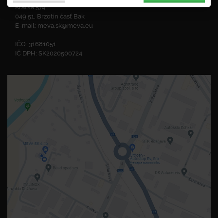
Krátka 574
049 51, Brzotín časť Bak
E-mail:
meva.sk@meva.eu
IČO: 31681051
IČ DPH: SK2020500724