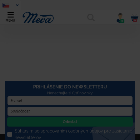
0
MENU
0
PRIHLÁSENIE DO NEWSLETTERU
Nenechajte si újsť novinky
Odoslať
Súhlasím so spracovaním osobných údajov pre zasielanie
newsletterov