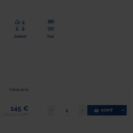
Zdielať
Tlač
Cena za ks
145 €
KÚPIŤ
178,35 € s DPH