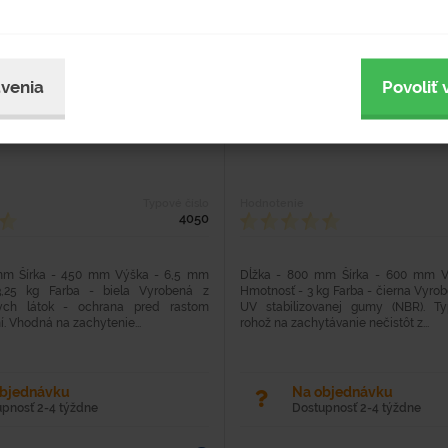
venia
Povoliť 
ohož First Step
Čistiaca rohož Fingertip
Typové číslo
Hodnotenie
4050
 mm Šírka - 450 mm Výška - 6,5 mm
Dĺžka - 800 mm Šírka - 600 mm 
,25 kg Farba - biela Vyrobená z
Hmotnosť - 3 kg Farba - čierna Vyrob
lnych látok - ochrana pred rastom
UV stabilizovanej gumy (NBR). T
ní. Vhodná na zachytenie...
rohož na zachytávanie nečistôt z...
objednávku
Na objednávku
upnosť 2-4 týždne
Dostupnosť 2-4 týždne