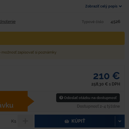
Zobraziť celý popis
4526
dnotenie
Typové číslo
e možnosť zapisovať si poznámky
210 €
258,30
€
s DPH
Odoslať otázku na dostupnosť
ávku
Dostupnosť 2-4 týždne
KÚPIŤ
Ks