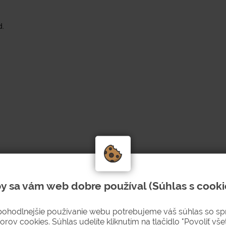
d.
y sa vám web dobre používal (Súhlas s cooki
pohodlnejšie používanie webu potrebujeme váš súhlas so s
orov cookies. Súhlas udelíte kliknutím na tlačidlo "Povoliť všet