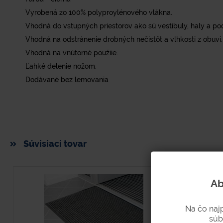
Vyrobená zo 100% polyproylénového vlákna.
Vhodná do vstupných priestorov ako sú vestibuly, haly a po
Vhodná na odstránenie drobných nečistôt a vlhkosti z obuvi.
Vhodná na vnútorné použiie.
Ľahké delenie nožom.
Dodávané bez lemovania
Súvisiaci tovar
Ab
Na čo naj
súb