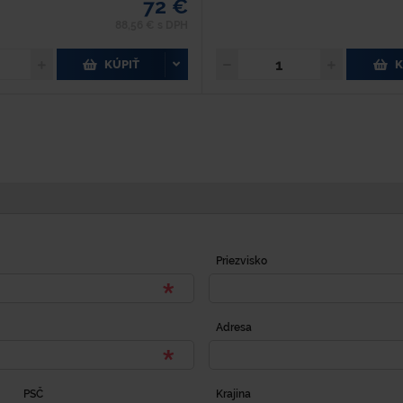
72 €
88,56 € s DPH
KÚPIŤ
K
Priezvisko
Adresa
PSČ
Krajina