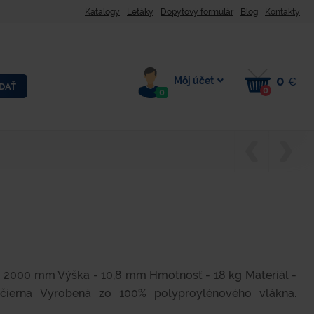
Katalogy
Letáky
Dopytový formulár
Blog
Kontakty
0
Môj účet
€
DAŤ
0
0
- 2000 mm Výška - 10,8 mm Hmotnosť - 18 kg Materiál -
 čierna Vyrobená zo 100% polyproylénového vlákna.