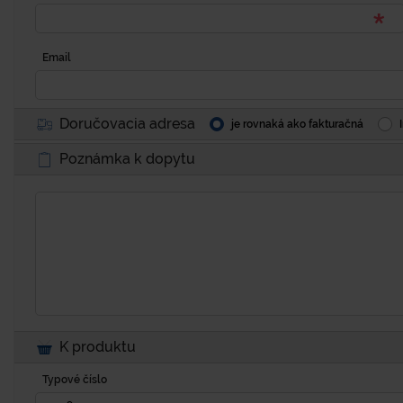
Email
Doručovacia adresa
je rovnaká ako fakturačná
Poznámka k dopytu
K produktu
Typové číslo