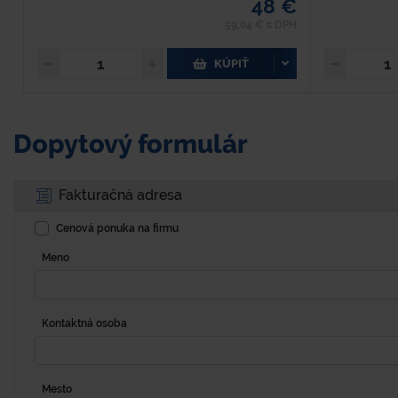
48 €
59,04 € s DPH
KÚPIŤ
Dopytový formulár
Fakturačná adresa
Cenová ponuka na firmu
Meno
Kontaktná osoba
Mesto