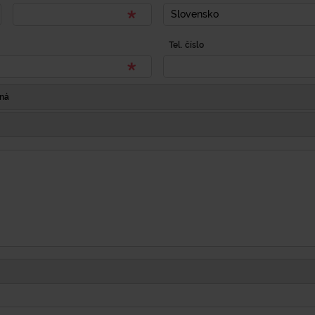
Slovensko
Tel. číslo
Iná