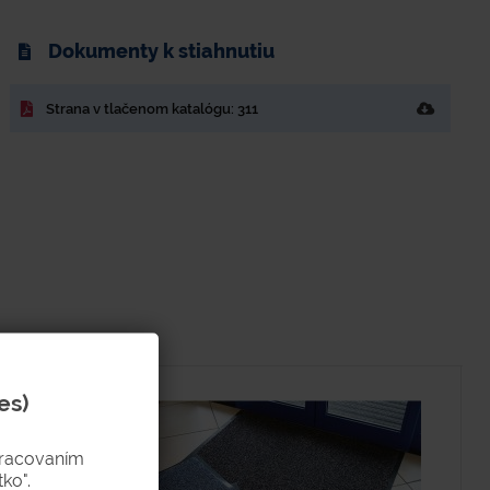
Dokumenty k stiahnutiu
Strana v tlačenom katalógu: 311
es)
pracovaním
ko".