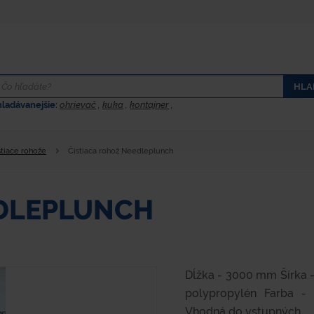
HLA
hladávanejšie:
ohrievač
,
kuka
,
kontajner
,
stiace rohože
Čistiaca rohož Needleplunch
EDLEPLUNCH
Dĺžka - 3000 mm Šírka 
polypropylén Farba -
Vhodná do vstupných...