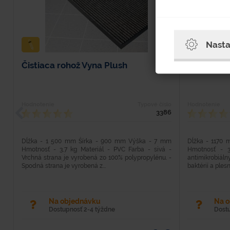
Nasta
Čistiaca rohož Vyna Plush
Čistiaca r
Hodnotenie
Typové číslo
Hodnotenie
3386
Dĺžka - 1 500 mm Šírka - 900 mm Výška - 7 mm
Dĺžka - 1170
Hmotnosť - 3,7 kg Materiál - PVC Farba - sivá -
Hmotnosť - 3
Vrchná strana je vyrobená zo 100% polypropylénu. -
antimikrobiá
Spodná strana je vyrobená z...
baktérií a ples
Na objednávku
Na 
Dostupnosť 2-4 týždne
Dost