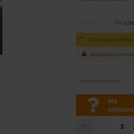
0%
|
0 ho
Osobná poznámka
Zaregistrujte sa
a získat
Vaša aktuálna cena
Na
objedn