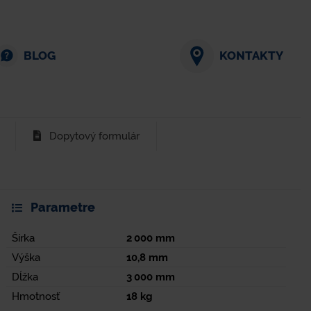
BLOG
KONTAKTY
Dopytový formulár
Parametre
Šírka
2 000
mm
Výška
10,8
mm
Dĺžka
3 000
mm
Hmotnosť
18
kg