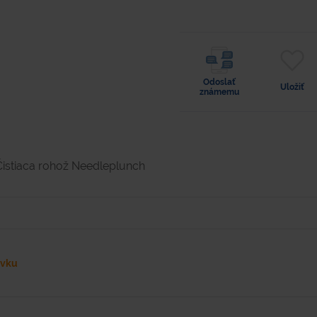
Odoslať
Uložiť
známemu
Čistiaca rohož Needleplunch
ávku