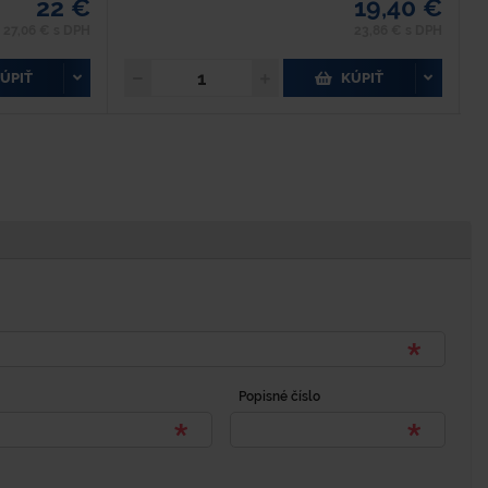
22 €
19,40 €
27,06 € s DPH
23,86 € s DPH
ÚPIŤ
KÚPIŤ
Popisné číslo