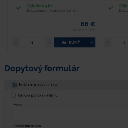
Skladom 4 ks
Skla
Dostupnosť 3-5 pracovných dní
Dost
66 €
81,18 € s DPH
KÚPIŤ
Dopytový formulár
Fakturačná adresa
Cenová ponuka na firmu
Meno
Kontaktná osoba