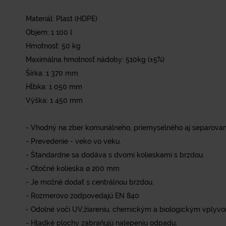
Materiál: Plast (HDPE)
Objem: 1 100 l
Hmotnosť: 50 kg
Maximálna hmotnosť nádoby: 510kg (±5%)
Šírka: 1 370 mm
Hĺbka: 1 050 mm
Výška: 1 450 mm
- Vhodný na zber komunálneho, priemyselného aj separova
- Prevedenie - veko vo veku.
- Štandardne sa dodáva s dvomi kolieskami s brzdou.
- Otočné kolieska ø 200 mm.
- Je možné dodať s centrálnou brzdou.
- Rozmerovo zodpovedajú EN 840
- Odolné voči UV,žiareniu, chemickým a biologickým vplyv
- Hladké plochy zabraňujú nalepeniu odpadu.