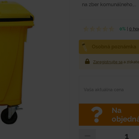
na zber komunálneho,...
0%
|
0 ho
Osobná poznámka
Zaregistrujte sa
a získat
Vaša aktuálna cena
Na
objedn