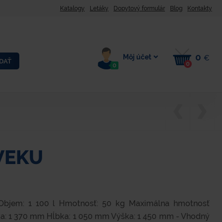
Katalogy
Letáky
Dopytový formulár
Blog
Kontakty
0
Môj účet
€
DAŤ
0
0
VEKU
) Objem: 1 100 l Hmotnosť: 50 kg Maximálna hmotnosť
ka: 1 370 mm Hĺbka: 1 050 mm Výška: 1 450 mm - Vhodný