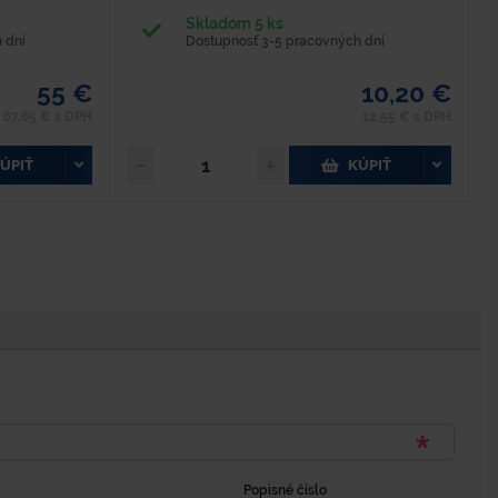
Skladom 5 ks
 dní
Dostupnosť 3-5 pracovných dní
55 €
10,20 €
67,65 € s DPH
12,55 € s DPH
ÚPIŤ
KÚPIŤ
Popisné číslo