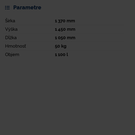
Parametre
Šírka
1 370
mm
Výška
1 450
mm
Dĺžka
1 050
mm
Hmotnosť
50
kg
Objem
1 100
l