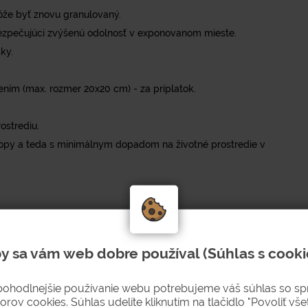
ôže byť znovu granulovaný.
abezpečujúci zvýšenú odolnosť v exponovanom mieste.
ky.
ím (max. rozmer 20x20 cm) - za príplatok.
ostrediu.
stopy a teda s minimálnym dopadom na životné prostredie v
y sa vám web dobre používal (Súhlas s cooki
pohodlnejšie používanie webu potrebujeme váš súhlas so s
orov cookies. Súhlas udelíte kliknutím na tlačidlo "Povoliť všet