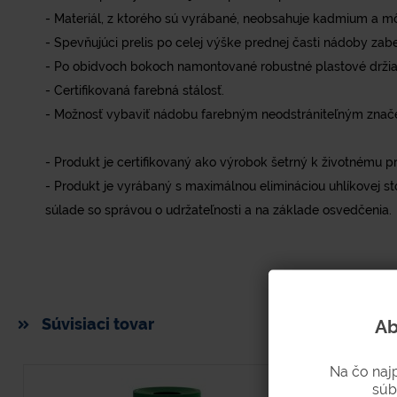
- Materiál, z ktorého sú vyrábané, neobsahuje kadmium a m
- Spevňujúci prelis po celej výške prednej časti nádoby z
- Po obidvoch bokoch namontované robustné plastové držia
- Certifikovaná farebná stálosť.
- Možnosť vybaviť nádobu farebným neodstrániteľným značen
- Produkt je certifikovaný ako výrobok šetrný k životnému pr
- Produkt je vyrábaný s maximálnou elimináciou uhlíkovej 
súlade so správou o udržateľnosti a na základe osvedčenia.
Súvisiaci tovar
Ab
Na čo naj
súb