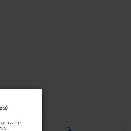
es)
pracovaním
ko".