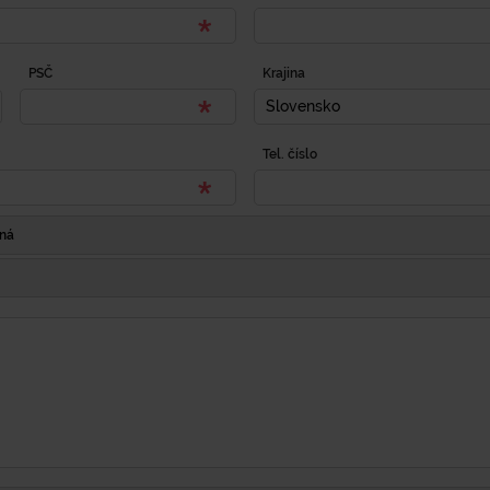
PSČ
Krajina
Slovensko
Tel. číslo
Iná