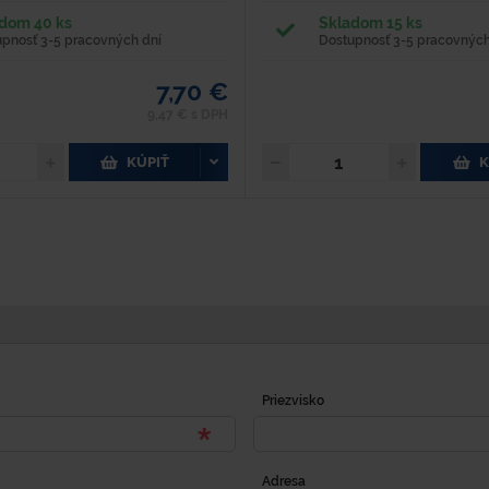
dom 40 ks
Skladom 15 ks
upnosť 3-5 pracovných dní
Dostupnosť 3-5 pracovných
7,70 €
9,47 € s DPH
KÚPIŤ
K
Priezvisko
Adresa