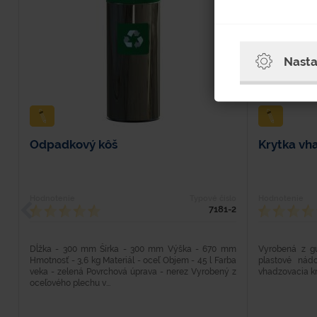
Nasta
Odpadkový kôš
Krytka vh
Hodnotenie
Typové číslo
Hodnotenie
7181-2
Dĺžka - 300 mm Šírka - 300 mm Výška - 670 mm
Vyrobená z g
Hmotnosť - 3,6 kg Materiál - oceľ Objem - 45 l Farba
plastové nád
veka - zelená Povrchová úprava - nerez Vyrobený z
vhadzovacia kr
oceľového plechu v...