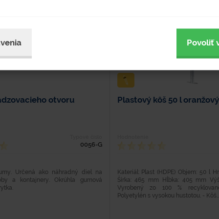
venia
Povoliť 
adzovacieho otvoru
Plastový kôš 50 l oranžový
Typové číslo
Hodnotenie
0056-G
umy. Určená ako náhradný diel na
Kateriál: Plast (HDPE) Objem: 50 l H
oby a kontajnery. Okrúhla gumová
Šírka: 465 mm Hĺbka: 405 mm Vý
ytka.
Vyrobený zo 100 % recyklovan
Polyetylén s vysokou hustotou. - Kôš..