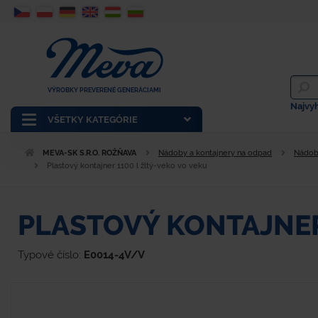
VÝROBKY PREVERENÉ GENERÁCIAMI
Najvy
VŠETKY KATEGÓRIE
MEVA-SK S.R.O. ROŽŇAVA
Nádoby a kontajnery na odpad
Nádob
Plastový kontajner 1100 l žltý-veko vo veku
PLASTOVÝ KONTAJNER
Typové číslo:
E0014-4V/V