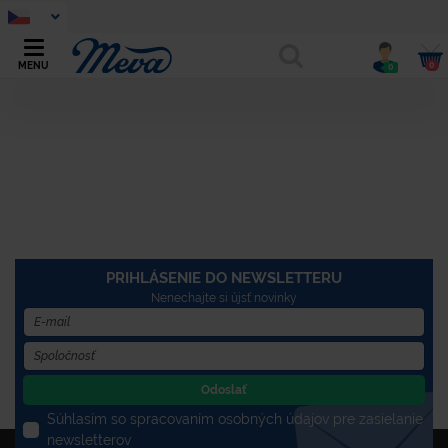
0
MENU
0
PRIHLÁSENIE DO NEWSLETTERU
Nenechajte si újsť novinky
Odoslať
Súhlasím so spracovaním osobných údajov pre zasielanie
newsletterov