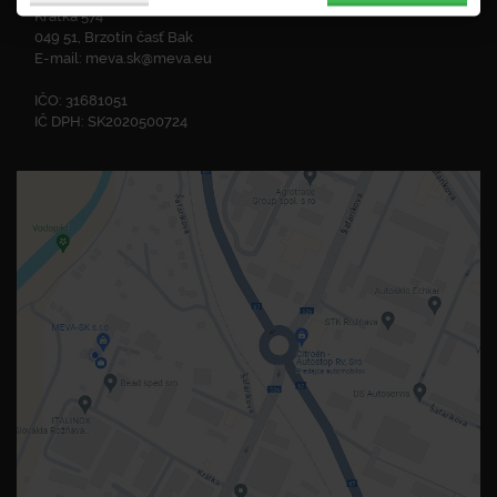
Krátka 574
049 51, Brzotín časť Bak
E-mail:
meva.sk@meva.eu
IČO: 31681051
IČ DPH: SK2020500724