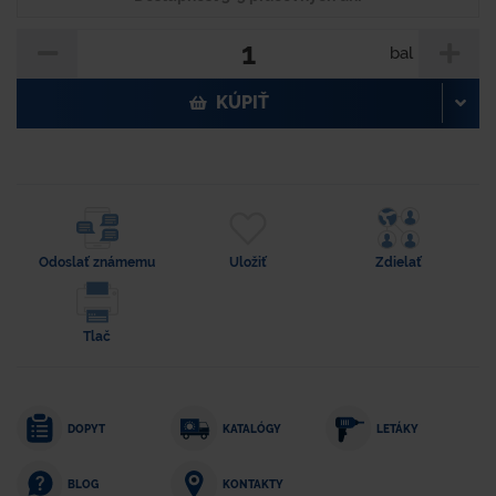
bal
KÚPIŤ
Odoslať známemu
Uložiť
Zdielať
Tlač
DOPYT
KATALÓGY
LETÁKY
KONTAKTY
BLOG