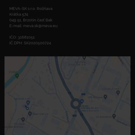
MEVA-SK s.r.o. Rožňava
Krátka 574
049 51, Brzotín časť Bak
E-mail:
meva.sk@meva.eu
IČO: 31681051
IČ DPH: SK2020500724