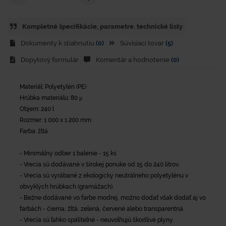
Kompletné špecifikácie, parametre. technické listy
Dokumenty k stiahnutiu
(0)
Súvisiaci tovar
(5)
Dopytový formulár
Komentár a hodnotenie
(0)
Materiál: Polyetylén (PE)
Hrúbka materiálu: 80 μ
Objem: 240 l
Rozmer: 1 000 x 1 200 mm
Farba: žltá
- Minimálny odber 1 balenie - 15 ks
- Vrecia sú dodávané v širokej ponuke od 15 do 240 litrov.
- Vrecia sú vyrábané z ekologicky neutrálneho polyetylénu v
obvyklých hrúbkach (gramážach).
- Bežne dodávané vo farbe modrej, možno dodať však dodať aj vo
farbách - čierna, žltá, zelená, červené alebo transparentná.
- Vrecia sú ľahko spáliteľné - neuvoľňujú škodlivé plyny.