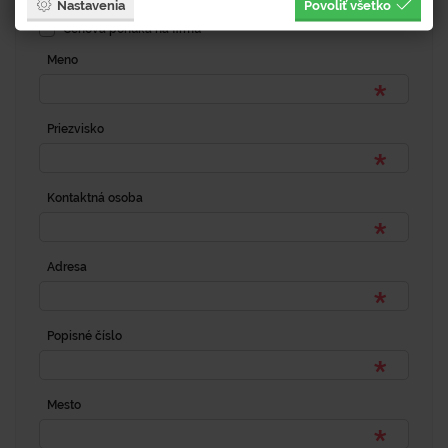
Nastavenia
Povoliť všetko
Cenová ponuka na firmu
Meno
Priezvisko
Kontaktná osoba
Adresa
Popisné číslo
Mesto