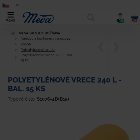
0
MENU
0
MEVA-SK S.R.O. ROŽŇAVA
Nádoby a kontajnery na odpad
Vrecia
Polyetylénové vrecia
Polyetylénové vrece 240 l - bal.
15 ks
POLYETYLÉNOVÉ VRECE 240 L -
BAL. 15 KS
Typové číslo:
S1076-4D(B15)