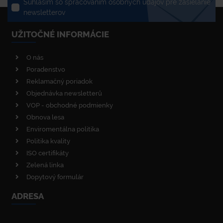
Súhlasím so spracovaním osobných údajov pre zasielanie
newsletterov
UŽITOČNÉ INFORMÁCIE
O nás
Poradenstvo
Reklamačný poriadok
Objednávka newsletterů
VOP - obchodné podmienky
Obnova lesa
Enviromentálna politika
Politika kvality
ISO certifikáty
Zelená linka
Dopytový formulár
ADRESA