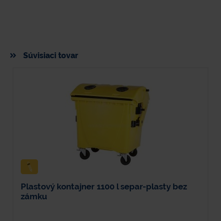
Súvisiaci tovar
Plastový kontajner 1100 l separ-plasty bez
V
zámku