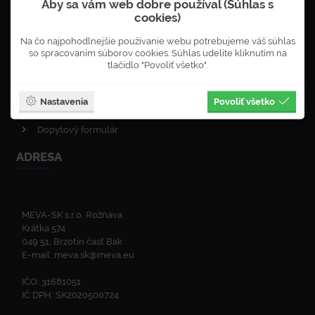
Aby sa vám web dobre používal (Súhlas s
Objednávka newsletterů
cookies)
VOP - obchodné podmienky
Na čo najpohodlnejšie používanie webu potrebujeme váš súhlas
Obnova lesa
so spracovaním súborov cookies. Súhlas udelíte kliknutím na
Enviromentálna politika
tlačidlo "Povoliť všetko".
Politika kvality
ISO certifikáty
Nastavenia
Povoliť všetko
Zelená linka
Dopytový formulár
ADRESA
MEVA-SK s.r.o. Rožňava
Krátka 574
049 51, Brzotín časť Bak
E-mail:
meva.sk@meva.eu
IČO: 31681051
IČ DPH: SK2020500724