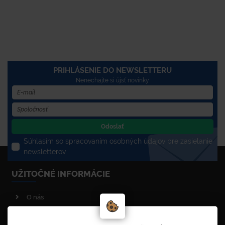
PRIHLÁSENIE DO NEWSLETTERU
Nenechajte si újsť novinky
Odoslať
Súhlasím so spracovaním osobných údajov pre zasielanie
newsletterov
UŽITOČNÉ INFORMÁCIE
O nás
Poradenstvo
Reklamačný poriadok