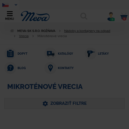
0
MENU
0
MEVA-SK S.R.O. ROŽŇAVA
Nádoby a kontajnery na odpad
Vrecia
Mikroténové vrecia
DOPYT
KATALÓGY
LETÁKY
KONTAKTY
BLOG
MIKROTÉNOVÉ VRECIA
ZOBRAZIŤ FILTRE